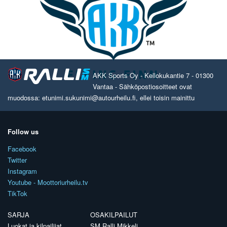
AKK Sports Oy - Kellokukantie 7 - 01300
Vantaa - Sähköpostiosoitteet ovat
muodossa: etunimi.sukunimi@autourheilu.fi, ellei toisin mainittu
Follow us
Facebook
Twitter
Instagram
Youtube - Moottoriurheilu.tv
TikTok
SARJA
OSAKILPAILUT
Luokat ja kilpailijat
SM Ralli Mikkeli