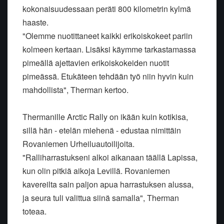
kokonaisuudessaan peräti 800 kilometrin kylmä
haaste.
"Olemme nuotittaneet kaikki erikoiskokeet pariin
kolmeen kertaan. Lisäksi käymme tarkastamassa
pimeällä ajettavien erikoiskokeiden nuotit
pimeässä. Etukäteen tehdään työ niin hyvin kuin
mahdollista", Therman kertoo.
Thermanille Arctic Rally on ikään kuin kotikisa,
sillä hän - etelän miehenä - edustaa nimittäin
Rovaniemen Urheiluautoilijoita.
"Ralliharrastukseni alkoi aikanaan täällä Lapissa,
kun olin pitkiä aikoja Levillä. Rovaniemen
kavereilta sain paljon apua harrastuksen alussa,
ja seura tuli valittua siinä samalla", Therman
toteaa.