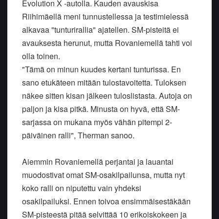
Evolution X -autolla. Kauden avauskisa
Riihimäellä meni tunnustellessa ja testimielessä
alkavaa "tunturirallia" ajatellen. SM-pisteitä ei
avauksesta herunut, mutta Rovaniemellä tahti voi
olla toinen.
"Tämä on minun kuudes kertani tunturissa. En
sano etukäteen mitään tulostavoitetta. Tuloksen
näkee sitten kisan jälkeen tuloslistasta. Autoja on
paljon ja kisa pitkä. Minusta on hyvä, että SM-
sarjassa on mukana myös vähän pitempi 2-
päiväinen ralli", Therman sanoo.
Aiemmin Rovaniemellä perjantai ja lauantai
muodostivat omat SM-osakilpailunsa, mutta nyt
koko ralli on niputettu vain yhdeksi
osakilpailuksi. Ennen toivoa ensimmäisestäkään
SM-pisteestä pitää selvittää 10 erikoiskokeen ja