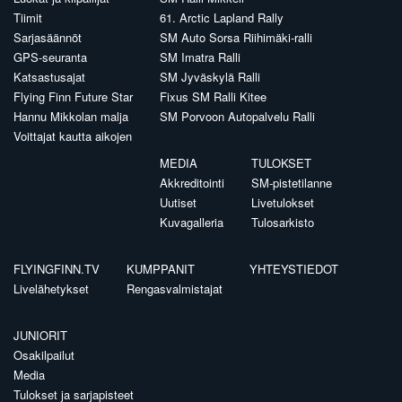
Tiimit
61. Arctic Lapland Rally
Sarjasäännöt
SM Auto Sorsa Riihimäki-ralli
GPS-seuranta
SM Imatra Ralli
Katsastusajat
SM Jyväskylä Ralli
Flying Finn Future Star
Fixus SM Ralli Kitee
Hannu Mikkolan malja
SM Porvoon Autopalvelu Ralli
Voittajat kautta aikojen
MEDIA
TULOKSET
Akkreditointi
SM-pistetilanne
Uutiset
Livetulokset
Kuvagalleria
Tulosarkisto
FLYINGFINN.TV
KUMPPANIT
YHTEYSTIEDOT
Livelähetykset
Rengasvalmistajat
JUNIORIT
Osakilpailut
Media
Tulokset ja sarjapisteet