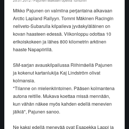
25.01.2012 / Pajunen Mäkisen opeilla Tunturiin
Mikko Pajunen on valmiina perjantaina alkavaan
Arctic Lapland Rallyyn. Tommi Mäkinen Racingin
neliveto-Subarulla kilpaileva jyväskyläläinen on
kovan haasteen edessä. Viikonloppu odottaa 10
erikoiskokeen ja lähes 800 kilometrin arktinen
haaste Napapiirillä.
SM-sarjan avauskilpailussa Riihimäellä Pajunen
ja kokenut kartanlukija Kaj Lindström olivat
kolmansia.
"Tilanne on mielenkiintoinen. Pääsen kolmantena
autona reitille. Mukava koettaa missä mennään,
kun vähän näkee myös kahden edellä menevien
jälkiä", Pajunen sanoo.
Ne kaksi edellä menevää ovat Esapekka Lappi ja