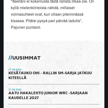
"Itselläni ei kokemusta tästä rallista liikaa ole. On
kyllä mielenkiintoista nähdä, millaiset
voimasuhteet ovat, kun ollaan pitemmässä
kisassa. Pitäisi pysyä pari päivää ladulla",
Pajunen puntaroi.
UUSIMMAT
07.08.2026
KESÄTAUKO OHI - RALLIN SM-SARJA JATKUU
KITEELLÄ
07.08.2026
AATU HAKALEHTO JUNIOR WRC -SARJAAN
KAUDELLE 2027