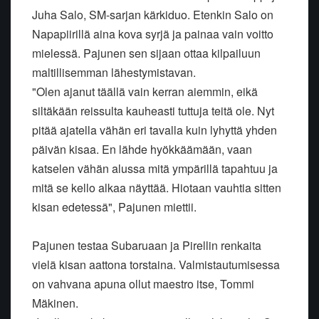
Juha Salo, SM-sarjan kärkiduo. Etenkin Salo on
Napapiirillä aina kova syrjä ja painaa vain voitto
mielessä. Pajunen sen sijaan ottaa kilpailuun
maltillisemman lähestymistavan.
"Olen ajanut täällä vain kerran aiemmin, eikä
siltäkään reissulta kauheasti tuttuja teitä ole. Nyt
pitää ajatella vähän eri tavalla kuin lyhyttä yhden
päivän kisaa. En lähde hyökkäämään, vaan
katselen vähän alussa mitä ympärillä tapahtuu ja
mitä se kello alkaa näyttää. Hiotaan vauhtia sitten
kisan edetessä", Pajunen miettii.
Pajunen testaa Subaruaan ja Pirellin renkaita
vielä kisan aattona torstaina. Valmistautumisessa
on vahvana apuna ollut maestro itse, Tommi
Mäkinen.