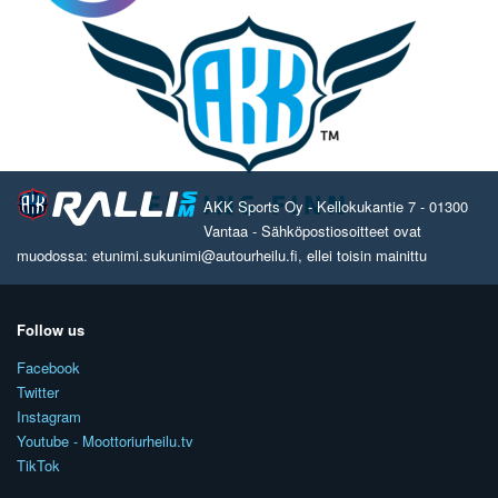
AKK Sports Oy - Kellokukantie 7 - 01300
Vantaa - Sähköpostiosoitteet ovat
muodossa: etunimi.sukunimi@autourheilu.fi, ellei toisin mainittu
Follow us
Facebook
Twitter
Instagram
Youtube - Moottoriurheilu.tv
TikTok