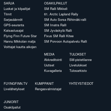
SARJA
OSAKILPAILUT
Luokat ja kilpailijat
SM Ralli Mikkeli
Tiimit
61. Arctic Lapland Rally
Sarjasäännöt
SM Auto Sorsa Riihimäki-ralli
GPS-seuranta
SM Imatra Ralli
Katsastusajat
SM Jyväskylä Ralli
Flying Finn Future Star
Fixus SM Ralli Kitee
Hannu Mikkolan malja
SM Porvoon Autopalvelu Ralli
Voittajat kautta aikojen
MEDIA
TULOKSET
Akkreditointi
SM-pistetilanne
Uutiset
Livetulokset
Kuvagalleria
Tulosarkisto
FLYINGFINN.TV
KUMPPANIT
YHTEYSTIEDOT
Livelähetykset
Rengasvalmistajat
JUNIORIT
Osakilpailut