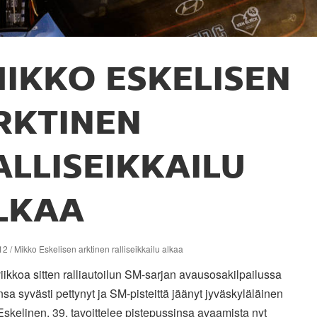
IKKO ESKELISEN
RKTINEN
ALLISEIKKAILU
LKAA
2 / Mikko Eskelisen arktinen ralliseikkailu alkaa
iikkoa sitten ralliautoilun SM-sarjan avausosakilpailussa
nsa syvästi pettynyt ja SM-pisteittä jäänyt jyväskyläläinen
skelinen, 39, tavoittelee pistepussinsa avaamista nyt