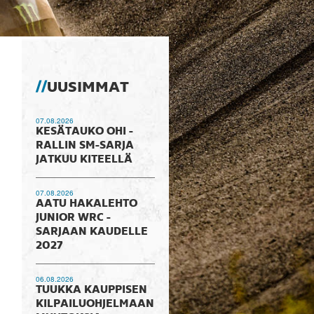
UUSIMMAT
07.08.2026
KESÄTAUKO OHI -
RALLIN SM-SARJA
JATKUU KITEELLÄ
07.08.2026
AATU HAKALEHTO
JUNIOR WRC -
SARJAAN KAUDELLE
2027
06.08.2026
TUUKKA KAUPPISEN
KILPAILUOHJELMAAN