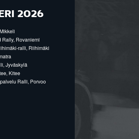
ERI 2026
Mikkeli
d Rally, Rovaniemi
himäki-ralli, Riihimäki
matra
i, Jyväskylä
ee, Kitee
alvelu Ralli, Porvoo