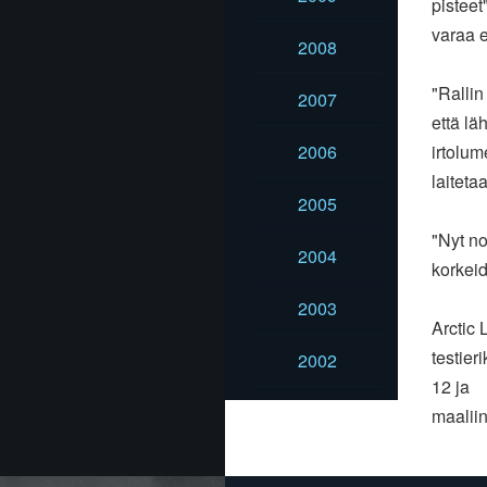
pisteet
varaa 
2008
"Rallin
2007
että lä
2006
irtolum
laiteta
2005
"Nyt n
2004
korkei
2003
Arctic 
testier
2002
12 ja
maaliin