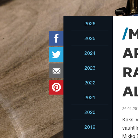
2026
M
2025
A
2024
2023
R
2022
A
2021
26.01.201
2020
Kaksi v
2019
vauhtii
Mikko E