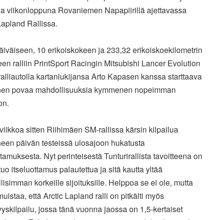
na viikonloppuna Rovaniemen Napapiirillä ajettavassa
Lapland Rallissa.
iväiseen, 10 erikoiskokeen ja 233,32 erikoiskoekilometrin
een ralliin PrintSport Racingin Mitsubishi Lancer Evolution
alliautolla kartanlukijansa Arto Kapasen kanssa starttaava
nen povaa mahdollisuuksia kymmenen nopeimman
on.
viikkoa sitten Riihimäen SM-rallissa kärsin kilpailua
neen päivän testeissä ulosajoon hukatusta
ttamuksesta. Nyt perinteisestä Tunturirallista tavoitteena on
uo itseluottamus palautettua ja sitä kautta yltää
isimman korkeille sijoituksille. Helppoa se ei ole, mutta
muistaa, että Arctic Lapland ralli on pitkälti myös
yskilpailu, jossa tänä vuonna jaossa on 1,5-kertaiset