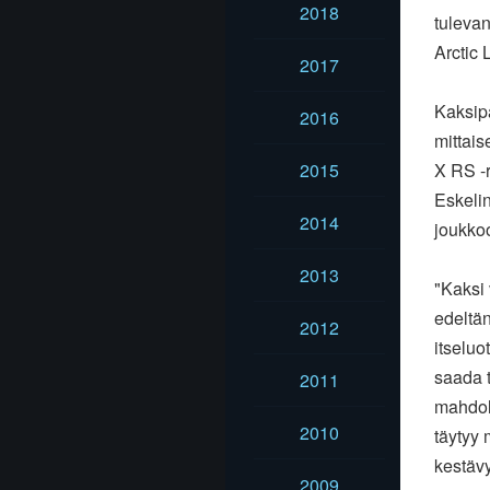
2018
tuleva
Arctic 
2017
Kaksipä
2016
mittais
2015
X RS -r
Eskeli
2014
joukko
2013
"Kaksi 
edeltä
2012
itseluo
saada t
2011
mahdoll
2010
täytyy 
kestävy
2009