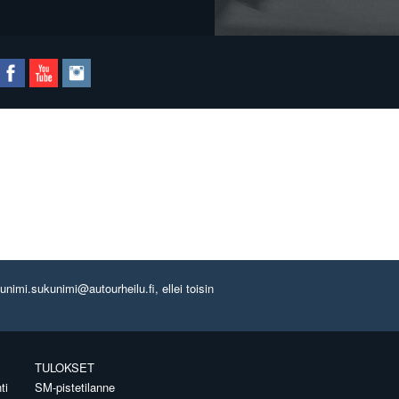
imi.sukunimi@autourheilu.fi, ellei toisin
TULOKSET
ti
SM-pistetilanne