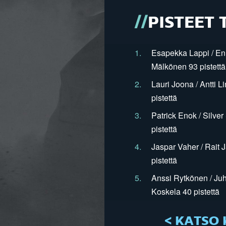
PISTEET 
1.
Esapekka Lappi / En
Mälkönen 93 pistettä
2.
Lauri Joona / Antti L
pistettä
3.
Patrick Enok / Silve
pistettä
4.
Jaspar Vaher / Rait 
pistettä
5.
Anssi Rytkönen / Juh
Koskela 40 pistettä
< KATSO 