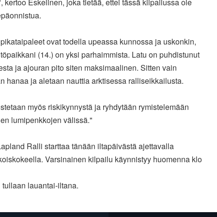
", kertoo Eskelinen, joka tietää, ettei tässä kilpailussa ole
epäonnistua.
 pikataipaleet ovat todella upeassa kunnossa ja uskonkin,
htöpaikkani (14.) on yksi parhaimmista. Latu on puhdistunut
esta ja ajouran pito siten maksimaalinen. Sitten vain
an hanaa ja aletaan nauttia arktisessa ralliseikkailusta.
ostetaan myös riskikynnystä ja ryhdytään rymistelemään
den lumipenkkojen välissä."
Lapland Ralli starttaa tänään iltapäivästä ajettavalla
ikoiskokeella. Varsinainen kilpailu käynnistyy huomenna klo
 tullaan lauantai-iltana.