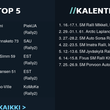
TOP 5
KALENT
1. 16.-17.1. SM Ralli Mikkeli, 
ni
PiekUA
2. 29.-31.1. 61. Arctic Laplan
(Rally2)
3. 27.-28.2. SM Auto Sorsa Rii
innaketo 73
SAU
4. 22.-23.5. SM Imatra Ralli, I
(Rally2)
5. 12.-13.6. SM Jyväskylä Rall
r Simm 59
EST
6. 14.-15.8. Fixus SM Ralli Kit
(Rally2)
7. 25.-26.9. SM Porvoon Autop
Jansen 51
EST
(Rally2)
o-Ville
KoMoKe
(Rally2)
KAIKKI >