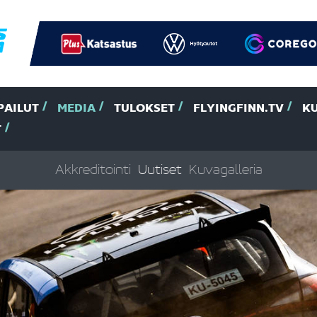
PAILUT
MEDIA
TULOKSET
FLYINGFINN.TV
K
T
Akkreditointi
Uutiset
Kuvagalleria