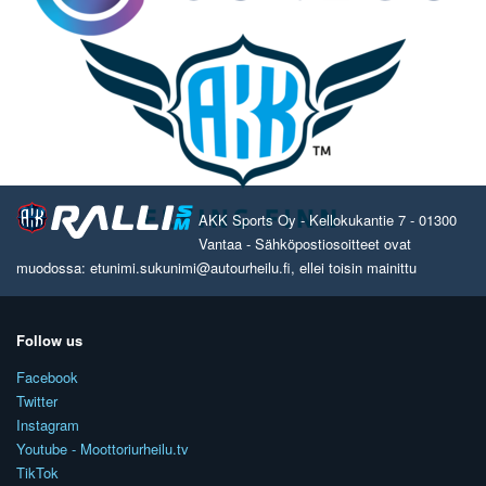
AKK Sports Oy - Kellokukantie 7 - 01300
Vantaa - Sähköpostiosoitteet ovat
muodossa: etunimi.sukunimi@autourheilu.fi, ellei toisin mainittu
Follow us
Facebook
Twitter
Instagram
Youtube - Moottoriurheilu.tv
TikTok