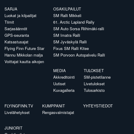
SARJA
OSAKILPAILUT
Luokat ja kilpailijat
SM Ralli Mikkeli
Tiimit
61. Arctic Lapland Rally
Sarjasäännöt
SM Auto Sorsa Riihimäki-ralli
GPS-seuranta
SM Imatra Ralli
Katsastusajat
SM Jyväskylä Ralli
Flying Finn Future Star
Fixus SM Ralli Kitee
Hannu Mikkolan malja
SM Porvoon Autopalvelu Ralli
Voittajat kautta aikojen
MEDIA
TULOKSET
Akkreditointi
SM-pistetilanne
Uutiset
Livetulokset
Kuvagalleria
Tulosarkisto
FLYINGFINN.TV
KUMPPANIT
YHTEYSTIEDOT
Livelähetykset
Rengasvalmistajat
JUNIORIT