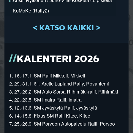
5.
Anssi Rytkönen / Juho-Ville Koskela 40 pistettä
KoMoKe (Rally2)
< KATSO KAIKKI >
KALENTERI 2026
1. 16.-17.1. SM Ralli Mikkeli, Mikkeli
2. 29.-31.1. 61. Arctic Lapland Rally, Rovaniemi
3. 27.-28.2. SM Auto Sorsa Riihimäki-ralli, Riihimäki
4. 22.-23.5. SM Imatra Ralli, Imatra
5. 12.-13.6. SM Jyväskylä Ralli, Jyväskylä
6. 14.-15.8. Fixus SM Ralli Kitee, Kitee
7. 25.-26.9. SM Porvoon Autopalvelu Ralli, Porvoo