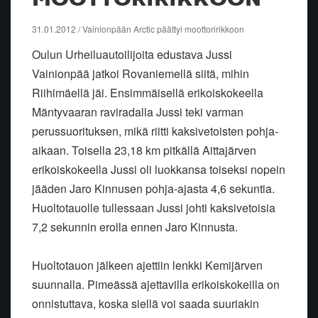
31.01.2012 / Vainionpään Arctic päättyi moottoririkkoon
Oulun Urheiluautoilijoita edustava Jussi
Vainionpää jatkoi Rovaniemellä siitä, mihin
Riihimäellä jäi. Ensimmäisellä erikoiskokeella
Mäntyvaaran raviradalla Jussi teki varman
perussuorituksen, mikä riitti kaksivetoisten pohja-
aikaan. Toisella 23,18 km pitkällä Aittajärven
erikoiskokeella Jussi oli luokkansa toiseksi nopein
jääden Jaro Kinnusen pohja-ajasta 4,6 sekuntia.
Huoltotauolle tullessaan Jussi johti kaksivetoisia
7,2 sekunnin erolla ennen Jaro Kinnusta.
Huoltotauon jälkeen ajettiin lenkki Kemijärven
suunnalla. Pimeässä ajettavilla erikoiskokeilla on
onnistuttava, koska siellä voi saada suuriakin