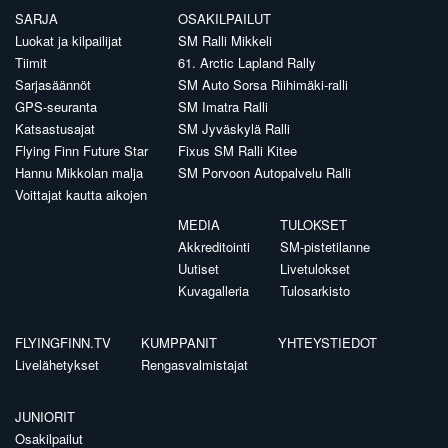
SARJA
OSAKILPAILUT
Luokat ja kilpailijat
SM Ralli Mikkeli
Tiimit
61. Arctic Lapland Rally
Sarjasäännöt
SM Auto Sorsa Riihimäki-ralli
GPS-seuranta
SM Imatra Ralli
Katsastusajat
SM Jyväskylä Ralli
Flying Finn Future Star
Fixus SM Ralli Kitee
Hannu Mikkolan malja
SM Porvoon Autopalvelu Ralli
Voittajat kautta aikojen
MEDIA
TULOKSET
Akkreditointi
SM-pistetilanne
Uutiset
Livetulokset
Kuvagalleria
Tulosarkisto
FLYINGFINN.TV
KUMPPANIT
YHTEYSTIEDOT
Livelähetykset
Rengasvalmistajat
JUNIORIT
Osakilpailut