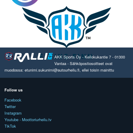
AKK Sports Oy - Kellokukantie 7 - 01300
Vantaa - Sähköpostiosoitteet ovat
muodossa: etunimi.sukunimi@autourheilu.fi, ellei toisin mainittu
Follow us
Facebook
Twitter
Instagram
Youtube - Moottoriurheilu.tv
TikTok