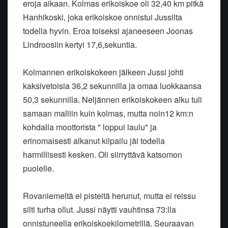
eroja aikaan. Kolmas erikoiskoe oli 32,40 km pitkä
Hanhikoski, joka erikoiskoe onnistui Jussilta
todella hyvin. Eroa toiseksi ajaneeseen Joonas
Lindroosiin kertyi 17,6,sekuntia.
Kolmannen erikoiskokeen jälkeen Jussi johti
kaksivetoisia 36,2 sekunnilla ja omaa luokkaansa
50,3 sekunnilla. Neljännen erikoiskokeen alku tuli
samaan malliin kuin kolmas, mutta noin12 km:n
kohdalla moottorista " loppui laulu" ja
erinomaisesti alkanut kilpailu jäi todella
harmillisesti kesken. Oli siirryttävä katsomon
puolelle.
Rovaniemeltä ei pisteitä herunut, mutta ei reissu
silti turha ollut. Jussi näytti vauhtinsa 73:lla
onnistuneella erikoiskoekilometrillä. Seuraavan