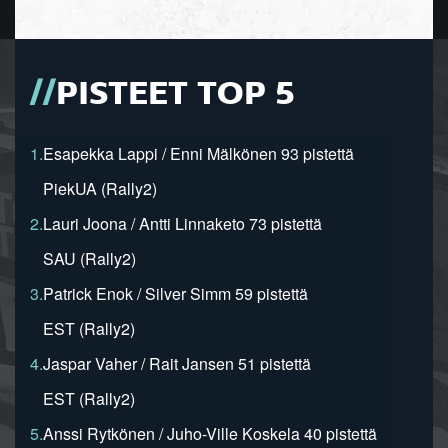
PISTEET TOP 5
1.
Esapekka Lappi / Enni Mälkönen 93 pistettä
PiekUA (Rally2)
2.
Lauri Joona / Antti Linnaketo 73 pistettä
SAU (Rally2)
3.
Patrick Enok / Silver Simm 59 pistettä
EST (Rally2)
4.
Jaspar Vaher / Rait Jansen 51 pistettä
EST (Rally2)
5.
Anssi Rytkönen / Juho-Ville Koskela 40 pistettä