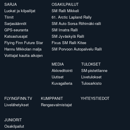
SARJA
OSAKILPAILUT
Luokat ja kilpailijat
SM Ralli Mikkeli
Tiimit
61. Arctic Lapland Rally
Sarjasäännöt
SM Auto Sorsa Riihimäki-ralli
GPS-seuranta
SM Imatra Ralli
Katsastusajat
SM Jyväskylä Ralli
Flying Finn Future Star
Fixus SM Ralli Kitee
Hannu Mikkolan malja
SM Porvoon Autopalvelu Ralli
Voittajat kautta aikojen
MEDIA
TULOKSET
Akkreditointi
SM-pistetilanne
Uutiset
Livetulokset
Kuvagalleria
Tulosarkisto
FLYINGFINN.TV
KUMPPANIT
YHTEYSTIEDOT
Livelähetykset
Rengasvalmistajat
JUNIORIT
Osakilpailut