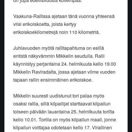
on jopa edellisvuosia kovempaa.
Vaakuna-Rallissa ajetaan tänä vuonna yhteensä
viisi erikoiskoetta, joista kertyy
erikoiskoekilometrejä noin 110 kilometriä.
Juhlavuoden myötä rallitapahtuma on esillä
entistä näkyvämmin Mikkelin seudulla. Ralli
käynnistyy perjantaina 24. helmikuuta kello 19.00
Mikkelin Raviradalta, jossa ajetaan viime vuoden
tapaan rallin ensimmäinen erikoiskoe.
Mikkelin suuresti uudistunut tori palaa myös
osaksi rallia, sillä kilpailijat starttaavat kilpailun
toiseen päivään lauantaina 25. helmikuuta torilta
kello 10.01. Torilla on myös kilpailun maali, jonne
kilpailun voittajaa odotetaan kello 17. Virallinen