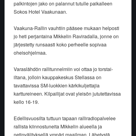
palkintojen jako on palannut tutulle paikalleen
Sokos Hotel Vaakunaan.
Vaakuna-Rallin vauhtiin pääsee mukaan helposti
jo heti perjantaina Mikkelin Raviradalla, jonne on
järjestetty runsaasti koko perheelle sopivaa
oheisohjelmaa.
Varaslähdön rallitunnelmiin voi ottaa jo torstai-
iltana, jolloin kauppakeskus Stellassa on
tavattavissa SM-luokkien kärkikuljettajia
karttureineen. Kilpailijat ovat yleisön jututettavissa
kello 16-19.
Edellisvuosilta tuttuun tapaan ralliradiopalvelee
rallista kiinnostuneita Mikkelin alueella ja
netinvälityksellä ympäri maailman. Lähetystä