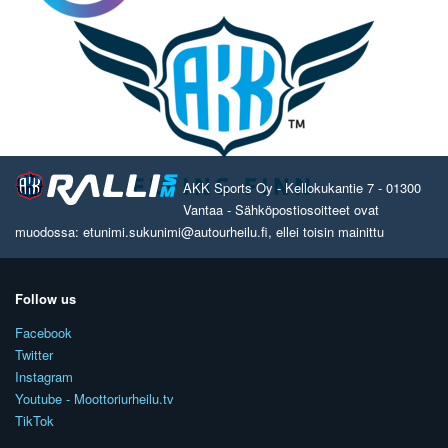
AKK Sports Oy - Kellokukantie 7 - 01300
Vantaa - Sähköpostiosoitteet ovat
muodossa: etunimi.sukunimi@autourheilu.fi, ellei toisin mainittu
Follow us
Facebook
Twitter
Instagram
Youtube - Moottoriurheilu.tv
TikTok