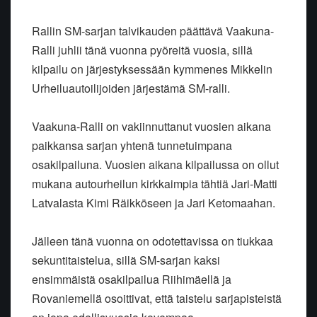
Rallin SM-sarjan talvikauden päättävä Vaakuna-
Ralli juhlii tänä vuonna pyöreitä vuosia, sillä
kilpailu on järjestyksessään kymmenes Mikkelin
Urheiluautoilijoiden järjestämä SM-ralli.
Vaakuna-Ralli on vakiinnuttanut vuosien aikana
paikkansa sarjan yhtenä tunnetuimpana
osakilpailuna. Vuosien aikana kilpailussa on ollut
mukana autourheilun kirkkaimpia tähtiä Jari-Matti
Latvalasta Kimi Räikköseen ja Jari Ketomaahan.
Jälleen tänä vuonna on odotettavissa on tiukkaa
sekuntitaistelua, sillä SM-sarjan kaksi
ensimmäistä osakilpailua Riihimäellä ja
Rovaniemellä osoittivat, että taistelu sarjapisteistä