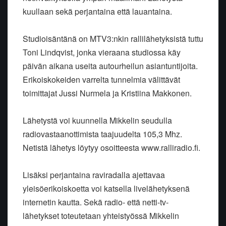
kuullaan sekä perjantaina että lauantaina.
Studioisäntänä on MTV3:nkin rallilähetyksistä tuttu
Toni Lindqvist, jonka vieraana studiossa käy
päivän aikana useita autourheilun asiantuntijoita.
Erikoiskokeiden varrelta tunnelmia välittävät
toimittajat Jussi Nurmela ja Kristiina Makkonen.
Lähetystä voi kuunnella Mikkelin seudulla
radiovastaanottimista taajuudelta 105,3 Mhz.
Netistä lähetys löytyy osoitteesta www.ralliradio.fi.
Lisäksi perjantaina raviradalla ajettavaa
yleisöerikoiskoetta voi katsella livelähetyksenä
internetin kautta. Sekä radio- että netti-tv-
lähetykset toteutetaan yhteistyössä Mikkelin