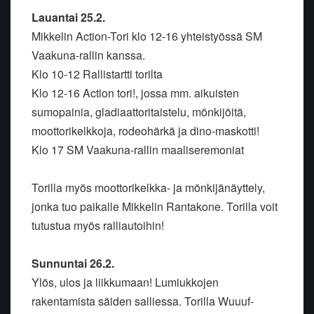
Lauantai 25.2.
Mikkelin Action-Tori klo 12-16 yhteistyössä SM
Vaakuna-rallin kanssa.
Klo 10-12 Rallistartti torilta
Klo 12-16 Action tori!, jossa mm. aikuisten
sumopainia, gladiaattoritaistelu, mönkijöitä,
moottorikelkkoja, rodeohärkä ja dino-maskotti!
Klo 17 SM Vaakuna-rallin maaliseremoniat
Torilla myös moottorikelkka- ja mönkijänäyttely,
jonka tuo paikalle Mikkelin Rantakone. Torilla voit
tutustua myös ralliautoihin!
Sunnuntai 26.2.
Ylös, ulos ja liikkumaan! Lumiukkojen
rakentamista säiden salliessa. Torilla Wuuuf-