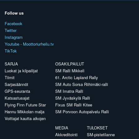
Follow us
Facebook
Twitter
Instagram
Youtube - Moottoriurheilu.tv
TikTok
SARJA
OSAKILPAILUT
Luokat ja kilpailijat
SM Ralli Mikkeli
Tiimit
61. Arctic Lapland Rally
Sarjasäännöt
SM Auto Sorsa Riihimäki-ralli
GPS-seuranta
SM Imatra Ralli
Katsastusajat
SM Jyväskylä Ralli
Flying Finn Future Star
Fixus SM Ralli Kitee
Hannu Mikkolan malja
SM Porvoon Autopalvelu Ralli
Voittajat kautta aikojen
MEDIA
TULOKSET
Akkreditointi
SM-pistetilanne