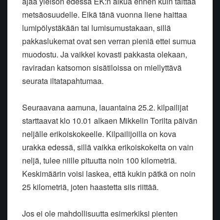
ajaa yleisön edessä EK:n alkua ennen kuin taittaa
metsäosuudelle. Eikä tänä vuonna liene haittaa
lumipölystäkään tai lumisumustakaan, sillä
pakkaslukemat ovat sen verran pieniä ettei sumua
muodostu. Ja vaikkei kovasti pakkasta olekaan,
raviradan katsomon sisätiloissa on miellyttävä
seurata iltatapahtumaa.
Seuraavana aamuna, lauantaina 25.2. kilpailijat
starttaavat klo 10.01 alkaen Mikkelin Torilta päivän
neljälle erikoiskokeelle. Kilpailijoilla on kova
urakka edessä, sillä vaikka erikoiskokeita on vain
neljä, tulee niille pituutta noin 100 kilometriä.
Keskimäärin voisi laskea, että kukin pätkä on noin
25 kilometriä, joten haastetta siis riittää.
Jos ei ole mahdollisuutta esimerkiksi pienten