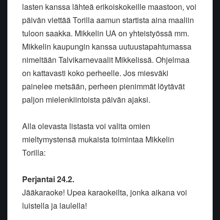
lasten kanssa lähteä erikoiskokeille maastoon, voi
päivän viettää Torilla aamun startista aina maaliin
tuloon saakka. Mikkelin UA on yhteistyössä mm.
Mikkelin kaupungin kanssa uutuustapahtumassa
nimeltään Talvikarnevaalit Mikkelissä. Ohjelmaa
on kattavasti koko perheelle. Jos miesväki
painelee metsään, perheen pienimmät löytävät
paljon mielenkiintoista päivän ajaksi.
Alla olevasta listasta voi valita omien
mieltymystensä mukaista toimintaa Mikkelin
Torilla:
Perjantai 24.2.
Jääkaraoke! Upea karaokeilta, jonka aikana voi
luistella ja laulella!