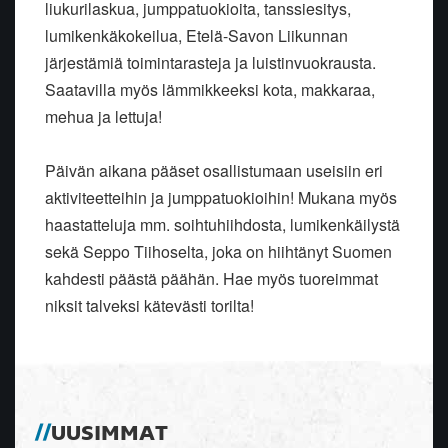
liukurilaskua, jumppatuokioita, tanssiesitys,
lumikenkäkokeilua, Etelä-Savon Liikunnan
järjestämiä toimintarasteja ja luistinvuokrausta.
Saatavilla myös lämmikkeeksi kota, makkaraa,
mehua ja lettuja!
Päivän aikana pääset osallistumaan useisiin eri
aktiviteetteihin ja jumppatuokioihin! Mukana myös
haastatteluja mm. soihtuhiihdosta, lumikenkäilystä
sekä Seppo Tiihoselta, joka on hiihtänyt Suomen
kahdesti päästä päähän. Hae myös tuoreimmat
niksit talveksi kätevästi torilta!
UUSIMMAT