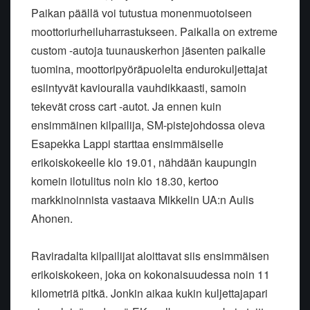
Paikan päällä voi tutustua monenmuotoiseen
moottoriurheiluharrastukseen. Paikalla on extreme
custom -autoja tuunauskerhon jäsenten paikalle
tuomina, moottoripyöräpuolelta endurokuljettajat
esiintyvät kaviouralla vauhdikkaasti, samoin
tekevät cross cart -autot. Ja ennen kuin
ensimmäinen kilpailija, SM-pistejohdossa oleva
Esapekka Lappi starttaa ensimmäiselle
erikoiskokeelle klo 19.01, nähdään kaupungin
komein ilotulitus noin klo 18.30, kertoo
markkinoinnista vastaava Mikkelin UA:n Aulis
Ahonen.
Raviradalta kilpailijat aloittavat siis ensimmäisen
erikoiskokeen, joka on kokonaisuudessa noin 11
kilometriä pitkä. Jonkin aikaa kukin kuljettajapari