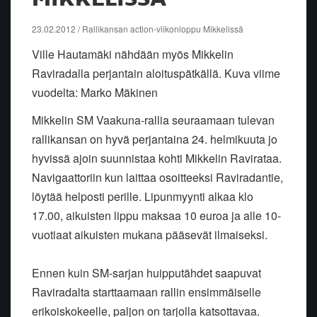
23.02.2012 / Rallikansan action-viikonloppu Mikkelissä
Ville Hautamäki nähdään myös Mikkelin
Raviradalla perjantain aloituspätkällä. Kuva viime
vuodelta: Marko Mäkinen
Mikkelin SM Vaakuna-rallia seuraamaan tulevan
rallikansan on hyvä perjantaina 24. helmikuuta jo
hyvissä ajoin suunnistaa kohti Mikkelin Ravirataa.
Navigaattoriin kun laittaa osoitteeksi Raviradantie,
löytää helposti perille. Lipunmyynti alkaa klo
17.00, aikuisten lippu maksaa 10 euroa ja alle 10-
vuotiaat aikuisten mukana pääsevät ilmaiseksi.
Ennen kuin SM-sarjan huipputähdet saapuvat
Raviradalta starttaamaan rallin ensimmäiselle
erikoiskokeelle, paljon on tarjolla katsottavaa.