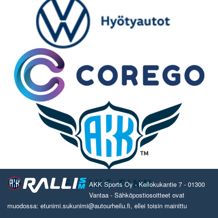
AKK Sports Oy - Kellokukantie 7 - 01300
Vantaa - Sähköpostiosoitteet ovat
muodossa: etunimi.sukunimi@autourheilu.fi, ellei toisin mainittu