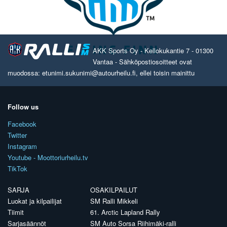
AKK Sports Oy - Kellokukantie 7 - 01300
Vantaa - Sähköpostiosoitteet ovat
muodossa: etunimi.sukunimi@autourheilu.fi, ellei toisin mainittu
Follow us
Facebook
Twitter
Instagram
Youtube - Moottoriurheilu.tv
TikTok
SARJA
OSAKILPAILUT
Luokat ja kilpailijat
SM Ralli Mikkeli
Tiimit
61. Arctic Lapland Rally
Sarjasäännöt
SM Auto Sorsa Riihimäki-ralli