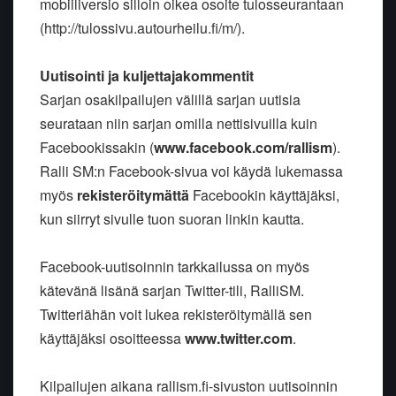
mobiiliversio silloin oikea osoite tulosseurantaan
(http://tulossivu.autourheilu.fi/m/).
Uutisointi ja kuljettajakommentit
Sarjan osakilpailujen välillä sarjan uutisia
seurataan niin sarjan omilla nettisivuilla kuin
Facebookissakin (
www.facebook.com/rallism
).
Ralli SM:n Facebook-sivua voi käydä lukemassa
myös
rekisteröitymättä
Facebookin käyttäjäksi,
kun siirryt sivulle tuon suoran linkin kautta.
Facebook-uutisoinnin tarkkailussa on myös
kätevänä lisänä sarjan Twitter-tili, RalliSM.
Twitteriähän voit lukea rekisteröitymällä sen
käyttäjäksi osoitteessa
www.twitter.com
.
Kilpailujen aikana rallism.fi-sivuston uutisoinnin