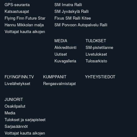
GPS-seuranta
SM Imatra Ralli
Katsastusajat
SM Jyväskylä Ralli
Flying Finn Future Star
Fixus SM Ralli Kitee
Hannu Mikkolan malja
SM Porvoon Autopalvelu Ralli
Voittajat kautta aikojen
MEDIA
TULOKSET
Akkreditointi
SM-pistetilanne
Uutiset
Livetulokset
Kuvagalleria
Tulosarkisto
FLYINGFINN.TV
KUMPPANIT
YHTEYSTIEDOT
Livelähetykset
Rengasvalmistajat
JUNIORIT
Osakilpailut
Media
Tulokset ja sarjapisteet
Sarjasäännöt
Voittajat kautta aikojen