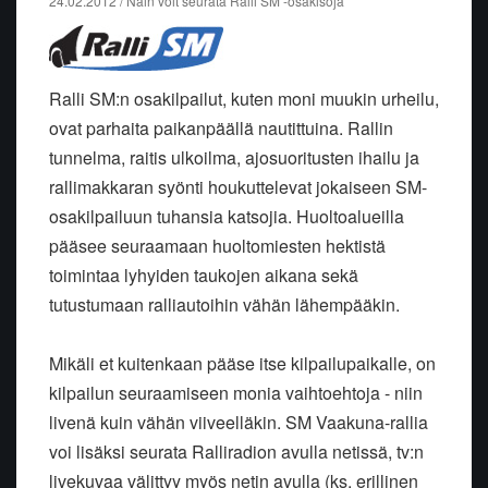
24.02.2012 / Näin voit seurata Ralli SM -osakisoja
Ralli SM:n osakilpailut, kuten moni muukin urheilu,
ovat parhaita paikanpäällä nautittuina. Rallin
tunnelma, raitis ulkoilma, ajosuoritusten ihailu ja
rallimakkaran syönti houkuttelevat jokaiseen SM-
osakilpailuun tuhansia katsojia. Huoltoalueilla
pääsee seuraamaan huoltomiesten hektistä
toimintaa lyhyiden taukojen aikana sekä
tutustumaan ralliautoihin vähän lähempääkin.
Mikäli et kuitenkaan pääse itse kilpailupaikalle, on
kilpailun seuraamiseen monia vaihtoehtoja - niin
livenä kuin vähän viiveelläkin. SM Vaakuna-rallia
voi lisäksi seurata Ralliradion avulla netissä, tv:n
livekuvaa välittyy myös netin avulla (ks. erillinen