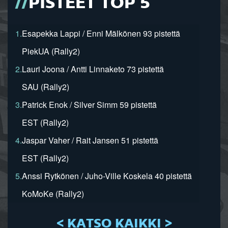
PISTEET TOP 5
1.
Esapekka Lappi / Enni Mälkönen 93 pistettä
PiekUA (Rally2)
2.
Lauri Joona / Antti Linnaketo 73 pistettä
SAU (Rally2)
3.
Patrick Enok / Silver Simm 59 pistettä
EST (Rally2)
4.
Jaspar Vaher / Rait Jansen 51 pistettä
EST (Rally2)
5.
Anssi Rytkönen / Juho-Ville Koskela 40 pistettä
KoMoKe (Rally2)
< KATSO KAIKKI >