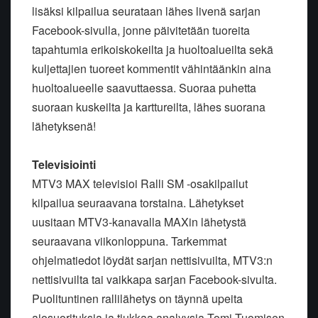
lisäksi kilpailua seurataan lähes livenä sarjan
Facebook-sivulla, jonne päivitetään tuoreita
tapahtumia erikoiskokeilta ja huoltoalueilta sekä
kuljettajien tuoreet kommentit vähintäänkin aina
huoltoalueelle saavuttaessa. Suoraa puhetta
suoraan kuskeilta ja karttureilta, lähes suorana
lähetyksenä!
Televisiointi
MTV3 MAX televisioi Ralli SM -osakilpailut
kilpailua seuraavana torstaina. Lähetykset
uusitaan MTV3-kanavalla MAXin lähetystä
seuraavana viikonloppuna. Tarkemmat
ohjelmatiedot löydät sarjan nettisivuilta, MTV3:n
nettisivuilta tai vaikkapa sarjan Facebook-sivulta.
Puolituntinen rallilähetys on täynnä upeita
ajosuorituksia ja tiukkaa analyysia Tomi Tuomisen