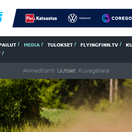
PAILUT
MEDIA
TULOKSET
FLYINGFINN.TV
K
T
Akkreditointi
Uutiset
Kuvagalleria