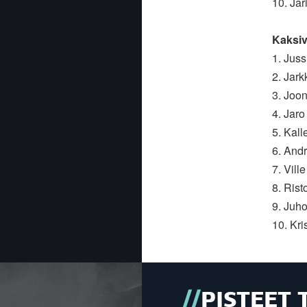
10. Jar
Kaksiv
1. Jus
2. Jar
3. Joo
4. Jar
5. Kal
6. And
7. Vil
8. Ris
9. Juh
10. Kri
PISTEET 