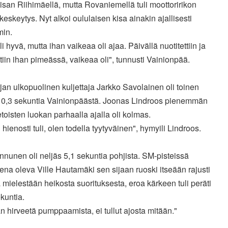
san Riihimäellä, mutta Rovaniemellä tuli moottoririkon
keskeytys. Nyt alkoi oululaisen kisa ainakin ajallisesti
in.
li hyvä, mutta ihan vaikeaa oli ajaa. Päivällä nuotitettiin ja
ttiin ihan pimeässä, vaikeaa oli", tunnusti Vainionpää.
an ulkopuolinen kuljettaja Jarkko Savolainen oli toinen
 0,3 sekuntia Vainionpäästä. Joonas Lindroos pienemmän
toisten luokan parhaalla ajalla oli kolmas.
 hienosti tuli, olen todella tyytyväinen", hymyili Lindroos.
nnunen oli neljäs 5,1 sekuntia pohjista. SM-pisteissä
na oleva Ville Hautamäki sen sijaan ruoski itseään rajusti
mielestään heikosta suorituksesta, eroa kärkeen tuli peräti
kuntia.
an hirveetä pumppaamista, ei tullut ajosta mitään."