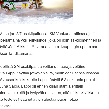
M -sarjan 3/7 osakilpailussa, SM Vaakuna-rallissa ajettiin
perjantaina yksi erikoiskoe, joka oli noin 11-kilometrinen ja
näyttävästi Mikkelin Raviradalta mm. kaupungin upeimman
tuksen tahdittamana.
dellistä SM-osakilpailua voittanut naarajärveläinen
a Lappi näyttää jatkavan siitä, mihin edellisessä kisassa
. Avauserikoiskokeelle Lappi täräytti 5,3 sekunnin pohjat
uha Saloa. Lappi oli ennen kisan starttia erittäin
aisella mielellä ja tyytyväinen siihen, että oli keskiviikkona
sa testeissä saanut auton alustaa parannettua
tavasti.