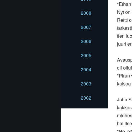
"Eihän
Nyt on 
2008
Reitti 
2007
tarkast
tien lu
2006
juuri e
2005
Avauspä
oli ollu
2004
"Pirun 
2003
katsoa
2002
Juha S
kakkoss
miehest
hallits
"No, nä