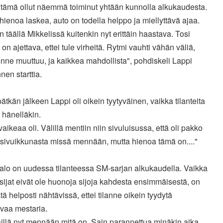
 tämä ollut näemmä toiminut yhtään kunnolla alkukaudesta.
hienoa laskea, auto on todella helppo ja miellyttävä ajaa.
on täällä Mikkelissä kuitenkin nyt erittäin haastava. Tosi
i on ajettava, ettei tule virheitä. Rytmi vauhti vähän väliä,
onne muuttuu, ja kaikkea mahdollista", pohdiskeli Lappi
nnen starttia.
tkän jälkeen Lappi oli oikein tyytyväinen, vaikka tilanteita
t hänelläkin.
vaikeaa oli. Välillä mentiin niin sivuluisussa, että oli pakko
 sivuikkunasta missä mennään, mutta hienoa tämä on...."
alo on uudessa tilanteessa SM-sarjan alkukaudella. Vaikka
ijat eivät ole huonoja sijoja kahdesta ensimmäisestä, on
ä helposti nähtävissä, ettei tilanne oikein tyydytä
evaa mestaria.
illä nyt mennään mitä on. Sain parannettua minäkin aika