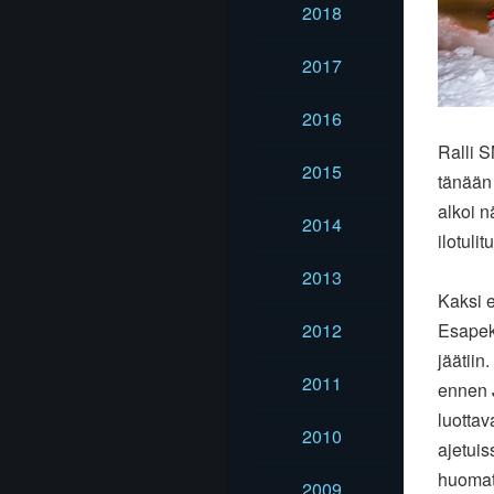
2018
2017
2016
Ralli S
2015
tänään 
alkoi 
2014
ilotuli
2013
Kaksi e
2012
Esapekk
jäätiin
2011
ennen J
luottav
2010
ajetuis
huomat
2009