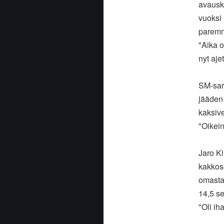
avauski
vuoksi 
paremm
"Aika o
nyt aje
SM-sarj
jääden
kaksive
"Oikein
Jaro Ki
kakkose
omasta 
14,5 se
"Oli ih