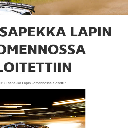
SAPEKKA LAPIN
OMENNOSSA
LOITETTIIN
12 / Esapekka Lapin komennossa aloitettiin