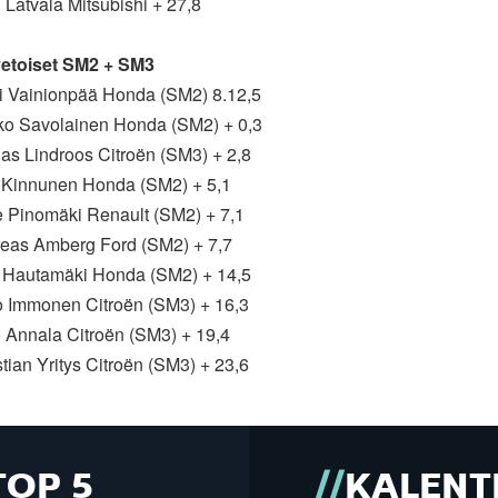
i Latvala Mitsubishi + 27,8
etoiset SM2 + SM3
si Vainionpää Honda (SM2) 8.12,5
kko Savolainen Honda (SM2) + 0,3
nas Lindroos Citroën (SM3) + 2,8
o Kinnunen Honda (SM2) + 5,1
le Pinomäki Renault (SM2) + 7,1
reas Amberg Ford (SM2) + 7,7
le Hautamäki Honda (SM2) + 14,5
to Immonen Citroën (SM3) + 16,3
o Annala Citroën (SM3) + 19,4
stian Yritys Citroën (SM3) + 23,6
TOP 5
KALENT