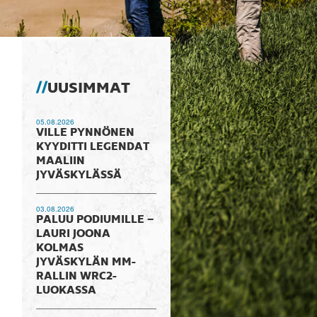
UUSIMMAT
05.08.2026
VILLE PYNNÖNEN
KYYDITTI LEGENDAT
MAALIIN
JYVÄSKYLÄSSÄ
03.08.2026
PALUU PODIUMILLE –
LAURI JOONA
KOLMAS
JYVÄSKYLÄN MM-
RALLIN WRC2-
LUOKASSA