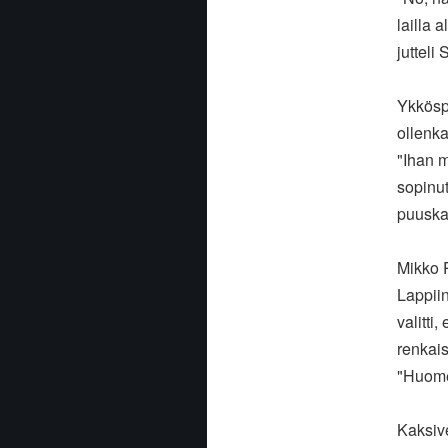
lailla 
jutteli
Ykköspä
ollenka
"Ihan m
sopinut
puuska
Mikko 
Lappiin
valitti
renkais
"Huome
Kaksive