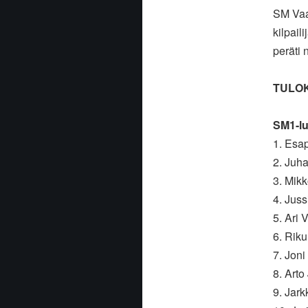
SM Vaak
kilpail
peräti 
TULOKS
SM1-l
1. Esa
2. Juha
3. Mik
4. Juss
5. Ari 
6. Riku
7. Joni
8. Arto
9. Jark