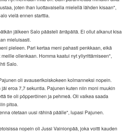
alustaa, joten ihan luottavaisella mielellä lähden kisaan",
 Salo vielä ennen starttia.
tkän jälkeen Salo päästeli ärräpäitä. Ei ollut alkanut kisa
an mieluisasti.
eni pieleen. Pari kertaa meni pahasti penkkaan, eikä
 meille ollenkaan. Homma kaatui nyt yliyrittämiseen",
hti Salo.
Pajunen oli avauserikoiskokeen kolmanneksi nopein.
 jäi eroa 7,7 sekuntia. Pajunen kuten niin moni muukin
, että tie oli pöpperöinen ja pehmeä. Oli vaikea saada
iin pitoa.
nna otetaan uusi rähinä päälle", lupasi Pajunen.
toisissa nopein oli Jussi Vainionpää, joka voitti kauden