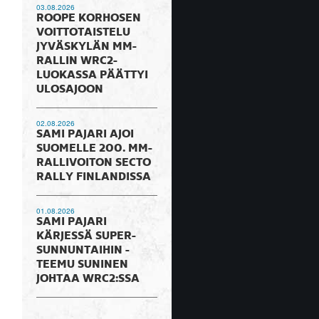
03.08.2026
ROOPE KORHOSEN
VOITTOTAISTELU
JYVÄSKYLÄN MM-
RALLIN WRC2-
LUOKASSA PÄÄTTYI
ULOSAJOON
02.08.2026
SAMI PAJARI AJOI
SUOMELLE 200. MM-
RALLIVOITON SECTO
RALLY FINLANDISSA
01.08.2026
SAMI PAJARI
KÄRJESSÄ SUPER-
SUNNUNTAIHIN -
TEEMU SUNINEN
JOHTAA WRC2:SSA