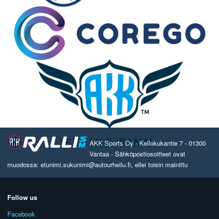
AKK Sports Oy - Kellokukantie 7 - 01300
Vantaa - Sähköpostiosoitteet ovat
muodossa: etunimi.sukunimi@autourheilu.fi, ellei toisin mainittu
Follow us
Facebook