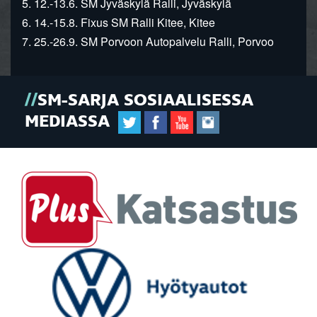
5. 12.-13.6. SM Jyväskylä Ralli, Jyväskylä
6. 14.-15.8. Fixus SM Ralli Kitee, Kitee
7. 25.-26.9. SM Porvoon Autopalvelu Ralli, Porvoo
SM-SARJA SOSIAALISESSA
MEDIASSA