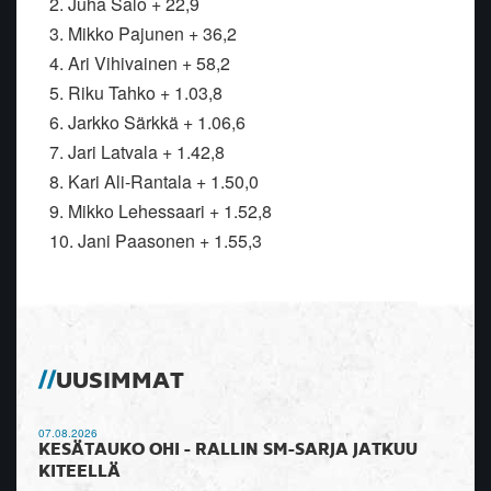
2. Juha Salo + 22,9
3. Mikko Pajunen + 36,2
4. Ari Vihivainen + 58,2
5. Riku Tahko + 1.03,8
6. Jarkko Särkkä + 1.06,6
7. Jari Latvala + 1.42,8
8. Kari Ali-Rantala + 1.50,0
9. Mikko Lehessaari + 1.52,8
10. Jani Paasonen + 1.55,3
UUSIMMAT
07.08.2026
KESÄTAUKO OHI - RALLIN SM-SARJA JATKUU
KITEELLÄ