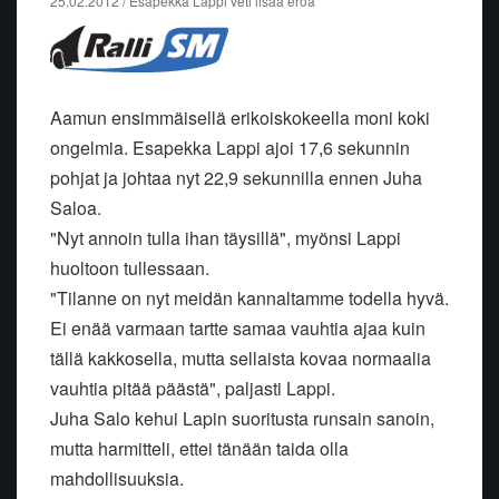
25.02.2012 / Esapekka Lappi veti lisää eroa
Aamun ensimmäisellä erikoiskokeella moni koki
ongelmia. Esapekka Lappi ajoi 17,6 sekunnin
pohjat ja johtaa nyt 22,9 sekunnilla ennen Juha
Saloa.
"Nyt annoin tulla ihan täysillä", myönsi Lappi
huoltoon tullessaan.
"Tilanne on nyt meidän kannaltamme todella hyvä.
Ei enää varmaan tartte samaa vauhtia ajaa kuin
tällä kakkosella, mutta sellaista kovaa normaalia
vauhtia pitää päästä", paljasti Lappi.
Juha Salo kehui Lapin suoritusta runsain sanoin,
mutta harmitteli, ettei tänään taida olla
mahdollisuuksia.