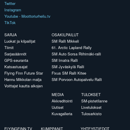
Twitter
Instagram
Youtube - Moottoriurheilu.tv
TikTok
SARJA
OSAKILPAILUT
Luokat ja kilpailijat
SM Ralli Mikkeli
Tiimit
61. Arctic Lapland Rally
Sarjasäännöt
SM Auto Sorsa Riihimäki-ralli
GPS-seuranta
SM Imatra Ralli
Katsastusajat
SM Jyväskylä Ralli
Flying Finn Future Star
Fixus SM Ralli Kitee
Hannu Mikkolan malja
SM Porvoon Autopalvelu Ralli
Voittajat kautta aikojen
MEDIA
TULOKSET
Akkreditointi
SM-pistetilanne
Uutiset
Livetulokset
Kuvagalleria
Tulosarkisto
FLYINGFINN.TV
KUMPPANIT
YHTEYSTIEDOT