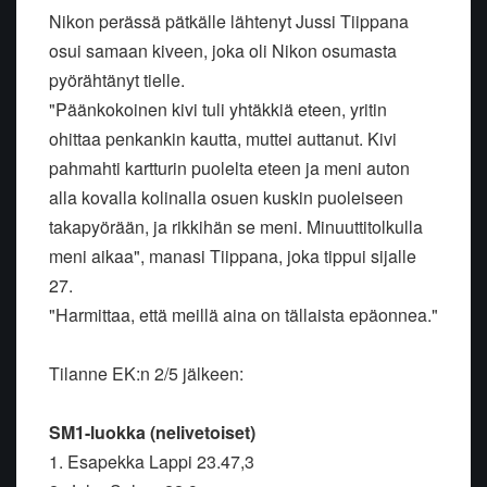
Nikon perässä pätkälle lähtenyt Jussi Tiippana
osui samaan kiveen, joka oli Nikon osumasta
pyörähtänyt tielle.
"Päänkokoinen kivi tuli yhtäkkiä eteen, yritin
ohittaa penkankin kautta, muttei auttanut. Kivi
pahmahti kartturin puolelta eteen ja meni auton
alla kovalla kolinalla osuen kuskin puoleiseen
takapyörään, ja rikkihän se meni. Minuuttitolkulla
meni aikaa", manasi Tiippana, joka tippui sijalle
27.
"Harmittaa, että meillä aina on tällaista epäonnea."
Tilanne EK:n 2/5 jälkeen:
SM1-luokka (nelivetoiset)
1. Esapekka Lappi 23.47,3