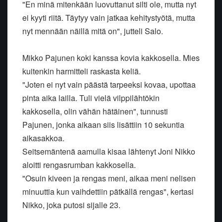
"En minä mitenkään luovuttanut silti ole, mutta nyt
ei kyyti riitä. Täytyy vain jatkaa kehitystyötä, mutta
nyt mennään näillä mitä on", jutteli Salo.
Mikko Pajunen koki kanssa kovia kakkosella. Mies
kuitenkin harmitteli raskasta keliä.
"Joten ei nyt vain päästä tarpeeksi kovaa, upottaa
pinta aika lailla. Tuli vielä vilppilähtökin
kakkosella, olin vähän hätäinen", tunnusti
Pajunen, jonka aikaan siis lisättiin 10 sekuntia
aikasakkoa.
Seitsemäntenä aamulla kisaa lähtenyt Joni Nikko
aloitti rengasrumban kakkosella.
"Osuin kiveen ja rengas meni, aikaa meni nelisen
minuuttia kun vaihdettiin pätkällä rengas", kertasi
Nikko, joka putosi sijalle 23.