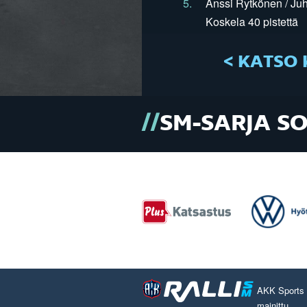
5.
Anssi Rytkönen / Juh
Koskela 40 pistettä
< KATSO 
SM-SARJA S
AKK Sports O
mainittu