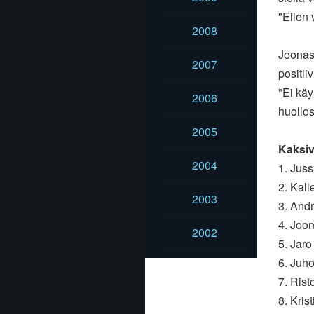
"Eilen 
2008
Joonas 
2007
positii
"Ei käy
2006
huollos
2005
Kaksiv
2004
1. Jus
2. Kal
2003
3. And
4. Joo
2002
5. Jar
6. Juh
7. Ris
8. Kris