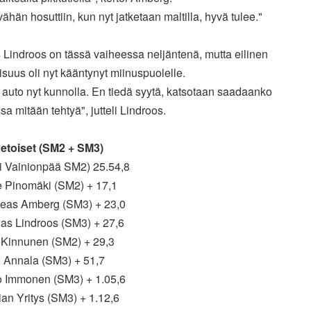
vähän hosuttiin, kun nyt jatketaan maltilla, hyvä tulee."
Lindroos on tässä vaiheessa neljäntenä, mutta eilinen
visuus oli nyt kääntynyt miinuspuolelle.
 auto nyt kunnolla. En tiedä syytä, katsotaan saadaanko
sa mitään tehtyä", jutteli Lindroos.
etoiset (SM2 + SM3)
si Vainionpää SM2) 25.54,8
le Pinomäki (SM2) + 17,1
reas Amberg (SM3) + 23,0
nas Lindroos (SM3) + 27,6
o Kinnunen (SM2) + 29,3
o Annala (SM3) + 51,7
to Immonen (SM3) + 1.05,6
tian Yritys (SM3) + 1.12,6