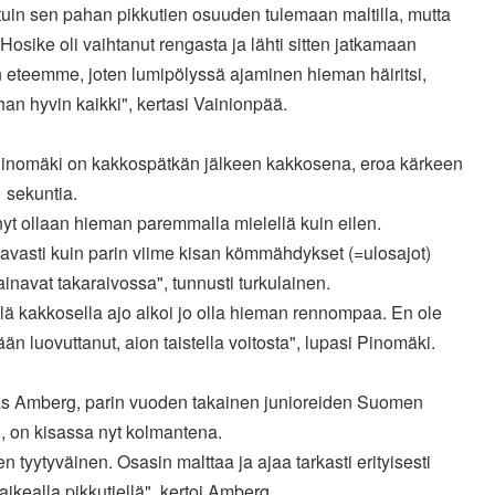
uin sen pahan pikkutien osuuden tulemaan maltilla, mutta
Hosike oli vaihtanut rengasta ja lähti sitten jatkamaan
 eteemme, joten lumipölyssä ajaminen hieman häiritsi,
han hyvin kaikki", kertasi Vainionpää.
Pinomäki on kakkospätkän jälkeen kakkosena, eroa kärkeen
 sekuntia.
nyt ollaan hieman paremmalla mielellä kuin eilen.
avasti kuin parin viime kisan kömmähdykset (=ulosajot)
ainavat takaraivossa", tunnusti turkulainen.
llä kakkosella ajo alkoi jo olla hieman rennompaa. En ole
än luovuttanut, aion taistella voitosta", lupasi Pinomäki.
s Amberg, parin vuoden takainen junioreiden Suomen
, on kisassa nyt kolmantena.
en tyytyväinen. Osasin malttaa ja ajaa tarkasti erityisesti
vaikealla pikkutiellä", kertoi Amberg.