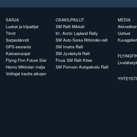
SARJA
OSAKILPAILUT
MEDIA
Luokat ja kilpailijat
SM Ralli Mikkeli
Akkreditoin
Tiimit
61. Arctic Lapland Rally
Uutiset
Sarjasäännöt
SM Auto Sorsa Riihimäki-ralli
Kuvagaller
GPS-seuranta
SM Imatra Ralli
Katsastusajat
SM Jyväskylä Ralli
FLYINGFI
Flying Finn Future Star
Fixus SM Ralli Kitee
Livelähety
Hannu Mikkolan malja
SM Porvoon Autopalvelu Ralli
Voittajat kautta aikojen
YHTEYST