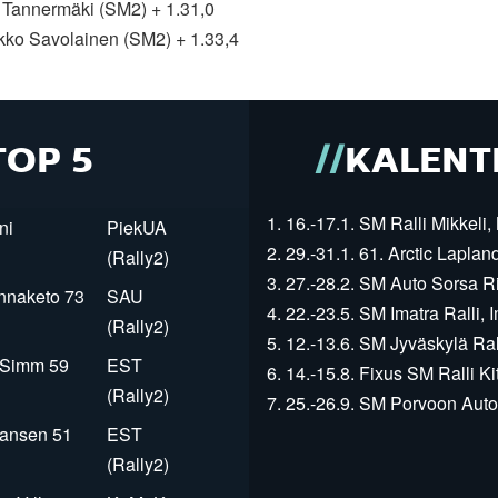
e Tannermäki (SM2) + 1.31,0
rkko Savolainen (SM2) + 1.33,4
TOP 5
KALENT
1. 16.-17.1. SM Ralli Mikkeli, 
ni
PiekUA
2. 29.-31.1. 61. Arctic Laplan
(Rally2)
3. 27.-28.2. SM Auto Sorsa Rii
innaketo 73
SAU
4. 22.-23.5. SM Imatra Ralli, I
(Rally2)
5. 12.-13.6. SM Jyväskylä Rall
r Simm 59
EST
6. 14.-15.8. Fixus SM Ralli Kit
(Rally2)
7. 25.-26.9. SM Porvoon Autop
Jansen 51
EST
(Rally2)