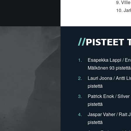
9. Vill
10. Ja
PISTEET 
1.
Esapekka Lappi / En
Mälkönen 93 pistettä
2.
Lauri Joona / Antti L
pistettä
3.
Patrick Enok / Silve
pistettä
4.
Jaspar Vaher / Rait 
pistettä