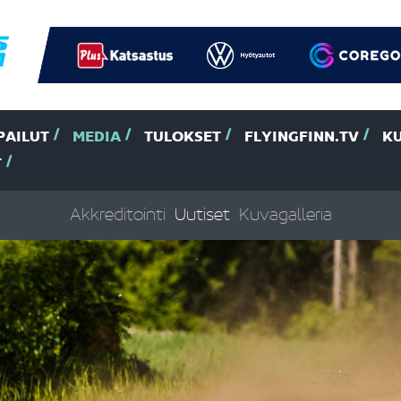
PAILUT
MEDIA
TULOKSET
FLYINGFINN.TV
K
T
Akkreditointi
Uutiset
Kuvagalleria