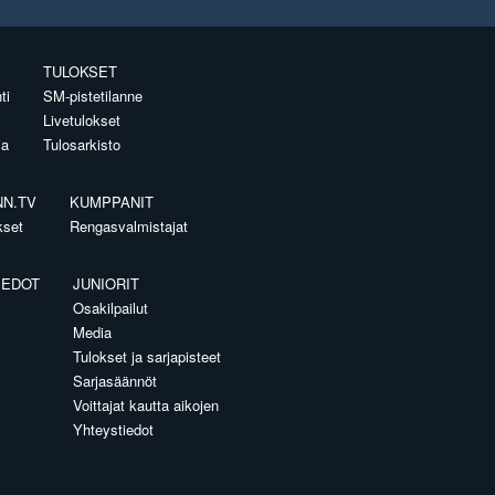
TULOKSET
ti
SM-pistetilanne
Livetulokset
ia
Tulosarkisto
NN.TV
KUMPPANIT
kset
Rengasvalmistajat
IEDOT
JUNIORIT
Osakilpailut
Media
Tulokset ja sarjapisteet
Sarjasäännöt
Voittajat kautta aikojen
Yhteystiedot