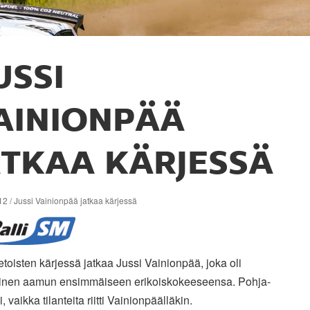
USSI
AINIONPÄÄ
ATKAA KÄRJESSÄ
2 / Jussi Vainionpää jatkaa kärjessä
toisten kärjessä jatkaa Jussi Vainionpää, joka oli
äinen aamun ensimmäiseen erikoiskokeeseensa. Pohja-
i, vaikka tilanteita riitti Vainionpäälläkin.