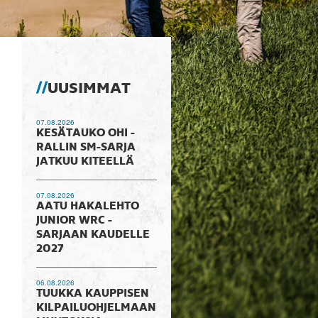
UUSIMMAT
07.08.2026
KESÄTAUKO OHI -
RALLIN SM-SARJA
JATKUU KITEELLÄ
07.08.2026
AATU HAKALEHTO
JUNIOR WRC -
SARJAAN KAUDELLE
2027
06.08.2026
TUUKKA KAUPPISEN
KILPAILUOHJELMAAN