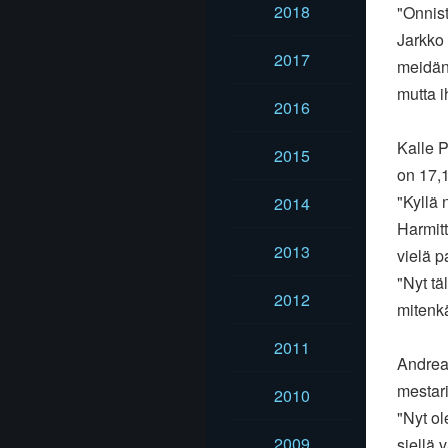
2018
"Onnist
Jarkko 
2017
meidän
mutta i
2016
Kalle 
2015
on 17,1
"Kyllä 
2014
Harmitt
2013
vielä p
"Nyt tä
2012
mitenkä
2011
Andrea
mestari
2010
"Nyt ol
2009
siellä 