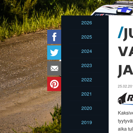
2026
J
2025
V
2024
2023
J
2022
25.02.201
2021
2020
Kaksive
tyytyv
2019
aika tul