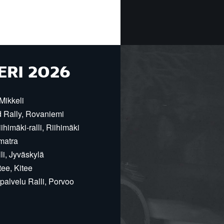
ERI 2026
Mikkeli
d Rally, Rovaniemi
himäki-ralli, Riihimäki
matra
i, Jyväskylä
ee, Kitee
alvelu Ralli, Porvoo