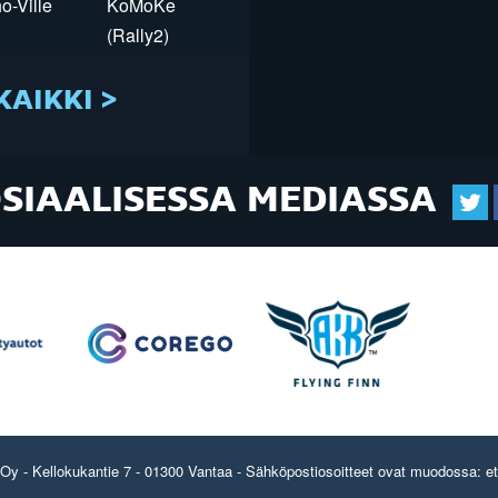
o-Ville
KoMoKe
(Rally2)
KAIKKI >
OSIAALISESSA MEDIASSA
y - Kellokukantie 7 - 01300 Vantaa - Sähköpostiosoitteet ovat muodossa: etun