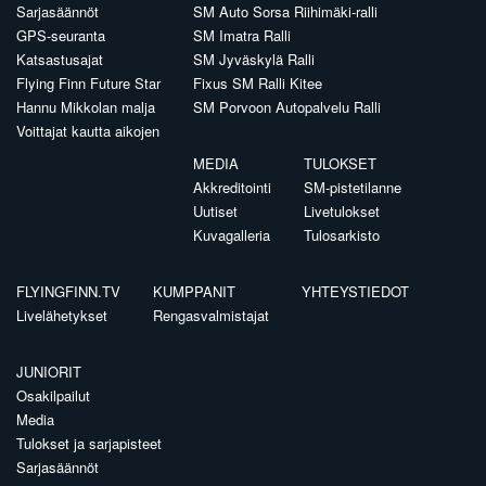
Sarjasäännöt
SM Auto Sorsa Riihimäki-ralli
GPS-seuranta
SM Imatra Ralli
Katsastusajat
SM Jyväskylä Ralli
Flying Finn Future Star
Fixus SM Ralli Kitee
Hannu Mikkolan malja
SM Porvoon Autopalvelu Ralli
Voittajat kautta aikojen
MEDIA
TULOKSET
Akkreditointi
SM-pistetilanne
Uutiset
Livetulokset
Kuvagalleria
Tulosarkisto
FLYINGFINN.TV
KUMPPANIT
YHTEYSTIEDOT
Livelähetykset
Rengasvalmistajat
JUNIORIT
Osakilpailut
Media
Tulokset ja sarjapisteet
Sarjasäännöt