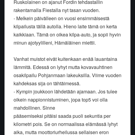
Ruskolainen on ajanut Fordin tehdastallin
rakentamalla Fiestalla nyt tasan vuoden.
- Melkein päivälleen on vuosi ensimmäisestä
kilpailusta tällä autolla. Hieno laite tämä on kerta
kaikkiaan. Tämä on oikea kilpa-auto, ja sopii hyvin
minun ajotyylilleni, Hämäläinen miettii.
Vanhat muistot eivät kuitenkaan enää lauantaina
lämmitä. Edessä on lyhyt mutta kovavauhtinen
osakilpailu Pohjanmaan lakeuksilla. Viime vuoden
kahdeksas sija on tähtäimessä.
- Kympin joukkoon lähdetään ajamaan. Jos tulee
oikein nappionnistuminen, jopa top5 voi olla
mahdollinen. Sinne
pääsemiseksi pitäisi saada puoli sekuntia per
kilometri pois. Se on normaalissa elämässä lyhyt
aika, mutta moottoriurheilussa sellaisen eron