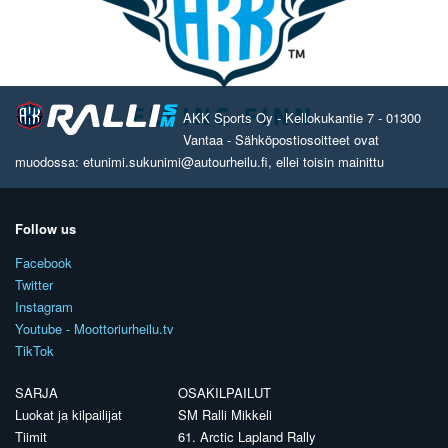
AKK Sports Oy - Kellokukantie 7 - 01300
Vantaa - Sähköpostiosoitteet ovat
muodossa: etunimi.sukunimi@autourheilu.fi, ellei toisin mainittu
Follow us
Facebook
Twitter
Instagram
Youtube - Moottoriurheilu.tv
TikTok
SARJA
OSAKILPAILUT
Luokat ja kilpailijat
SM Ralli Mikkeli
Tiimit
61. Arctic Lapland Rally