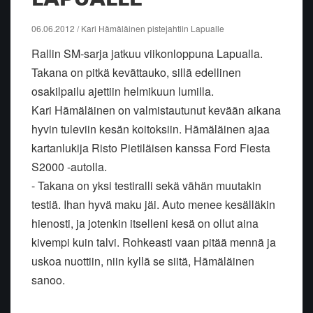
06.06.2012 / Kari Hämäläinen pistejahtiin Lapualle
Rallin SM-sarja jatkuu viikonloppuna Lapualla.
Takana on pitkä kevättauko, sillä edellinen
osakilpailu ajettiin helmikuun lumilla.
Kari Hämäläinen on valmistautunut kevään aikana
hyvin tuleviin kesän koitoksiin. Hämäläinen ajaa
kartanlukija Risto Pietiläisen kanssa Ford Fiesta
S2000 -autolla.
- Takana on yksi testiralli sekä vähän muutakin
testiä. Ihan hyvä maku jäi. Auto menee kesälläkin
hienosti, ja jotenkin itselleni kesä on ollut aina
kivempi kuin talvi. Rohkeasti vaan pitää mennä ja
uskoa nuottiin, niin kyllä se siitä, Hämäläinen
sanoo.