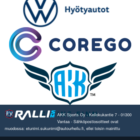
AKK Sports Oy - Kellokukantie 7 - 01300
Vantaa - Sähköpostiosoitteet ovat
muodossa: etunimi.sukunimi@autourheilu.fi, ellei toisin mainittu