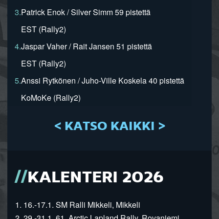
3.
Patrick Enok / Silver Simm 59 pistettä
EST (Rally2)
4.
Jaspar Vaher / Rait Jansen 51 pistettä
EST (Rally2)
5.
Anssi Rytkönen / Juho-Ville Koskela 40 pistettä
KoMoKe (Rally2)
< KATSO KAIKKI >
KALENTERI 2026
1. 16.-17.1. SM Ralli Mikkeli, Mikkeli
2. 29.-31.1. 61. Arctic Lapland Rally, Rovaniemi