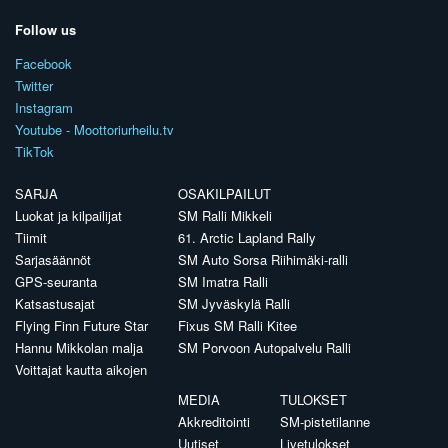
Follow us
Facebook
Twitter
Instagram
Youtube - Moottoriurheilu.tv
TikTok
SARJA
OSAKILPAILUT
Luokat ja kilpailijat
SM Ralli Mikkeli
Tiimit
61. Arctic Lapland Rally
Sarjasäännöt
SM Auto Sorsa Riihimäki-ralli
GPS-seuranta
SM Imatra Ralli
Katsastusajat
SM Jyväskylä Ralli
Flying Finn Future Star
Fixus SM Ralli Kitee
Hannu Mikkolan malja
SM Porvoon Autopalvelu Ralli
Voittajat kautta aikojen
MEDIA
TULOKSET
Akkreditointi
SM-pistetilanne
Uutiset
Livetulokset