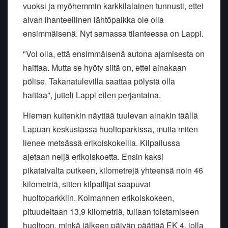
vuoksi ja myöhemmin karkkilalainen tunnusti, ettei
aivan ihanteellinen lähtöpaikka ole olla
ensimmäisenä. Nyt samassa tilanteessa on Lappi.
"Voi olla, että ensimmäisenä autona ajamisesta on
haittaa. Mutta se hyöty siitä on, ettei ainakaan
pölise. Takanatulevilla saattaa pölystä olla
haittaa", jutteli Lappi eilen perjantaina.
Hieman kuitenkin näyttää tuulevan ainakin täällä
Lapuan keskustassa huoltoparkissa, mutta miten
lienee metsässä erikoiskokeilla. Kilpailussa
ajetaan neljä erikoiskoetta. Ensin kaksi
pikataivalta putkeen, kilometrejä yhteensä noin 46
kilometriä, sitten kilpailijat saapuvat
huoltoparkkiin. Kolmannen erikoiskokeen,
pituudeltaan 13,9 kilometriä, tullaan toistamiseen
huoltoon, minkä jälkeen päivän päättää EK 4, jolla