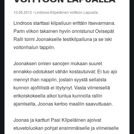
10.06.2012 / Lindroos-Kilpeläinen voittoon Lapualla
Lindroos starttasi kilpailuun erittäin itsevarmana.
Parin viikon takainen hyvin onnistunut Ovisepät
Ralli toimi Joonakselle testikilpailuna ja se iski
voitonhalun tappiin.
Joonaksen omien sanojen mukaan suuret
ennakko-odotukset vähän kostautuivat: Ei tuo ajo
mennyt ihan nappiin, jostain syystä sellaista
kunnon ajofiilistä ei löytynyt. Vasta viimeisellä
erikoiskokeella alkoi tuntua kunnolla rallin
ajamiselta, Joonas kertoo maaliin saavuttuaan.
Joonas ja kartturi Pasi Kilpeläinen ajoivat
etuvetoluokan pohjat ensimmäiselle ja viimeiselle