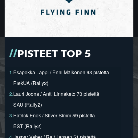
PISTEET TOP 5
1.
Esapekka Lappi / Enni Mälkönen 93 pistettä
PiekUA (Rally2)
2.
Lauri Joona / Antti Linnaketo 73 pistettä
SAU (Rally2)
3.
Patrick Enok / Silver Simm 59 pistettä
EST (Rally2)
4.
Jaspar Vaher / Rait Jansen 51 pistettä