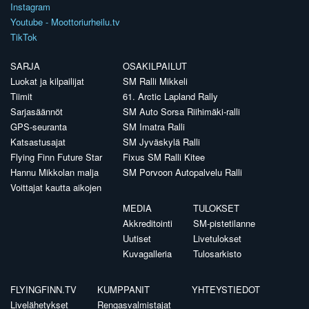
Instagram
Youtube - Moottoriurheilu.tv
TikTok
SARJA
OSAKILPAILUT
Luokat ja kilpailijat
SM Ralli Mikkeli
Tiimit
61. Arctic Lapland Rally
Sarjasäännöt
SM Auto Sorsa Riihimäki-ralli
GPS-seuranta
SM Imatra Ralli
Katsastusajat
SM Jyväskylä Ralli
Flying Finn Future Star
Fixus SM Ralli Kitee
Hannu Mikkolan malja
SM Porvoon Autopalvelu Ralli
Voittajat kautta aikojen
MEDIA
TULOKSET
Akkreditointi
SM-pistetilanne
Uutiset
Livetulokset
Kuvagalleria
Tulosarkisto
FLYINGFINN.TV
KUMPPANIT
YHTEYSTIEDOT
Livelähetykset
Rengasvalmistajat