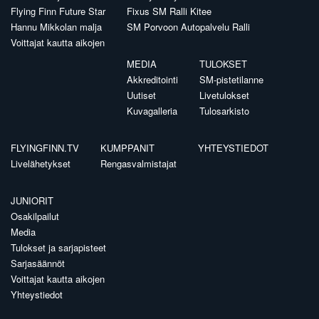
Flying Finn Future Star
Fixus SM Ralli Kitee
Hannu Mikkolan malja
SM Porvoon Autopalvelu Ralli
Voittajat kautta aikojen
MEDIA
TULOKSET
Akkreditointi
SM-pistetilanne
Uutiset
Livetulokset
Kuvagalleria
Tulosarkisto
FLYINGFINN.TV
KUMPPANIT
YHTEYSTIEDOT
Livelähetykset
Rengasvalmistajat
JUNIORIT
Osakilpailut
Media
Tulokset ja sarjapisteet
Sarjasäännöt
Voittajat kautta aikojen
Yhteystiedot