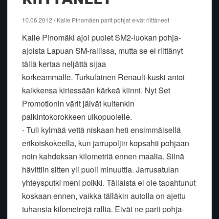
10.06.2012 / Kalle Pinomäen parit pohjat eivät riittäneet
Kalle Pinomäki ajoi puolet SM2-luokan pohja-
ajoista Lapuan SM-rallissa, mutta se ei riittänyt
tällä kertaa neljättä sijaa
korkeammalle. Turkulainen Renault-kuski antoi
kaikkensa kiriessään kärkeä kiinni. Nyt Set
Promotionin värit jäivät kuitenkin
palkintokorokkeen ulkopuolelle.
- Tuli kylmää vettä niskaan heti ensimmäisellä
erikoiskokeella, kun jarrupoljin kopsahti pohjaan
noin kahdeksan kilometriä ennen maalia. Siinä
hävittiin sitten yli puoli minuuttia. Jarrusatulan
yhteysputki meni poikki. Tällaista ei ole tapahtunut
koskaan ennen, vaikka tälläkin autolla on ajettu
tuhansia kilometrejä rallia. Eivät ne parit pohja-