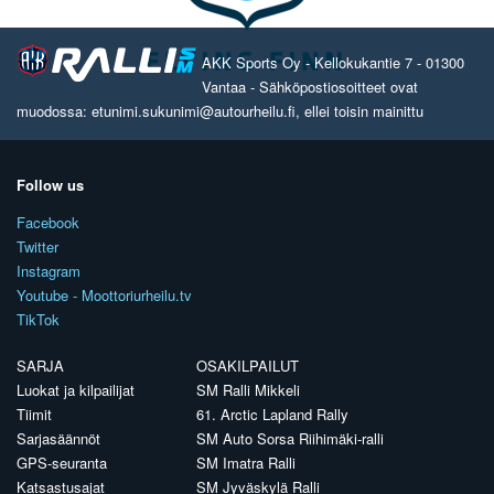
AKK Sports Oy - Kellokukantie 7 - 01300
Vantaa - Sähköpostiosoitteet ovat
muodossa: etunimi.sukunimi@autourheilu.fi, ellei toisin mainittu
Follow us
Facebook
Twitter
Instagram
Youtube - Moottoriurheilu.tv
TikTok
SARJA
OSAKILPAILUT
Luokat ja kilpailijat
SM Ralli Mikkeli
Tiimit
61. Arctic Lapland Rally
Sarjasäännöt
SM Auto Sorsa Riihimäki-ralli
GPS-seuranta
SM Imatra Ralli
Katsastusajat
SM Jyväskylä Ralli