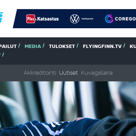
PAILUT
MEDIA
TULOKSET
FLYINGFINN.TV
K
T
Akkreditointi
Uutiset
Kuvagalleria