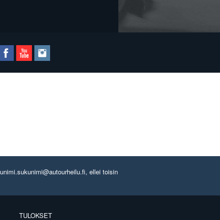
imi.sukunimi@autourheilu.fi, ellei toisin
TULOKSET