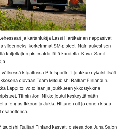
ehessaari ja kartanlukija Lassi Hartikainen nappasivat
la viidenneksi korkeimmat SM-pisteet. Näin aukesi sen
että kuljettajien pistesaldo tältä kaudelta. Kuva: Sami
oja
 välisessä kilpailussa Printsportin 1-joukkue nykäisi lisää
kkosena olevaan Team Mitsubishi Ralliart Finlandiin.
a Lappi toi voitollaan ja joukkueen ykköstykkinä
pisteet. Tiimin Joni Nikko joutui keskeyttämään
lla rengasrikkoon ja Jukka Hiltunen oli jo ennen kisaa
t osanottonsa.
tsubishi Ralliart Finland kasvatti pistesaldoa Juha Salon