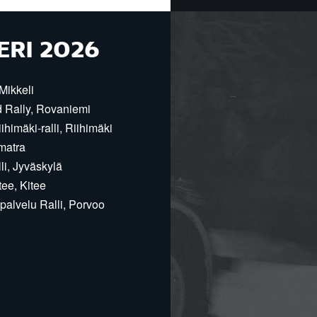
ERI 2026
Mikkeli
d Rally, Rovaniemi
himäki-ralli, Riihimäki
matra
i, Jyväskylä
ee, Kitee
alvelu Ralli, Porvoo