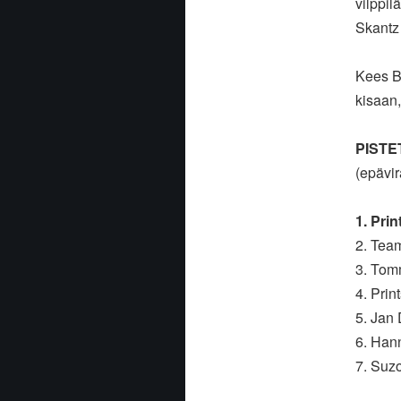
vilppi
Skantz 
Kees B
kisaan
PISTE
(epävir
1. Prin
2. Team
3. Tom
4. Prin
5. Jan
6. Han
7. Suz