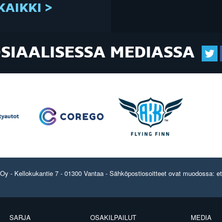
KAIKKI >
OSIAALISESSA MEDIASSA
y - Kellokukantie 7 - 01300 Vantaa - Sähköpostiosoitteet ovat muodossa: etun
SARJA
OSAKILPAILUT
MEDIA