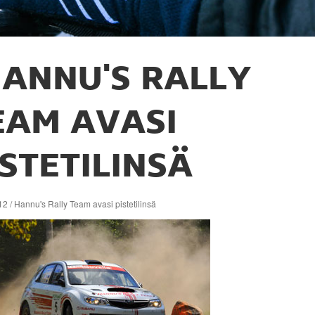
ANNU'S RALLY
EAM AVASI
ISTETILINSÄ
2 / Hannu's Rally Team avasi pistetilinsä