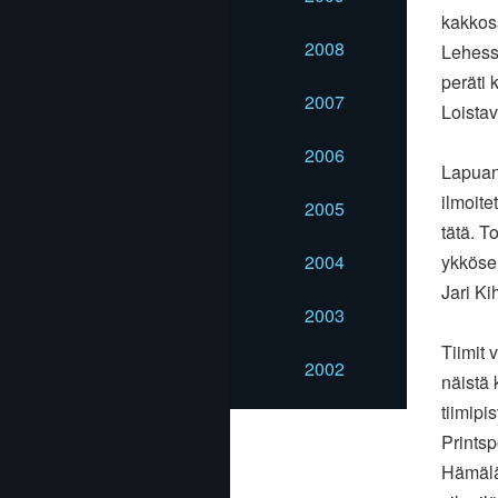
kakkoss
2008
Lehessa
peräti 
2007
Loista
2006
Lapuan 
ilmoite
2005
tätä. 
2004
ykkösel
Jari Ki
2003
Tiimit 
2002
näistä 
tiimipis
Printsp
Hämäläi