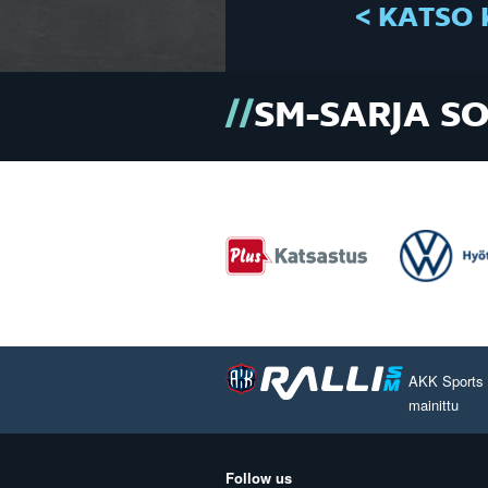
< KATSO 
SM-SARJA S
AKK Sports O
mainittu
Follow us