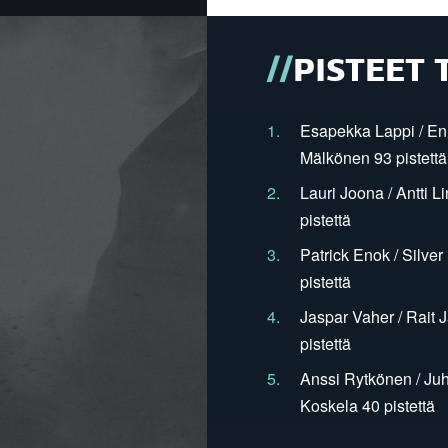
PISTEET 
1.
Esapekka Lappi / En
Mälkönen 93 pistettä
2.
Lauri Joona / Antti L
pistettä
3.
Patrick Enok / Silve
pistettä
4.
Jaspar Vaher / Rait 
pistettä
5.
Anssi Rytkönen / Juh
Koskela 40 pistettä