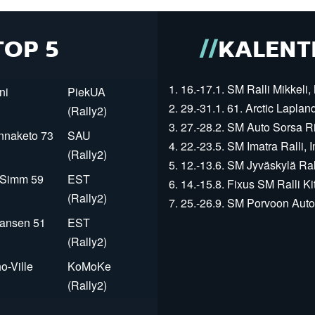
TOP 5
KALENT
1. 16.-17.1. SM Ralli Mikkeli, 
ni
PiekUA
2. 29.-31.1. 61. Arctic Laplan
(Rally2)
3. 27.-28.2. SM Auto Sorsa Rii
innaketo 73
SAU
4. 22.-23.5. SM Imatra Ralli, I
(Rally2)
5. 12.-13.6. SM Jyväskylä Rall
r Simm 59
EST
6. 14.-15.8. Fixus SM Ralli Kit
(Rally2)
7. 25.-26.9. SM Porvoon Autop
Jansen 51
EST
(Rally2)
o-Ville
KoMoKe
(Rally2)