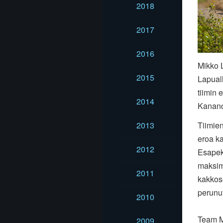
2018
2017
2016
Mikko L
2015
Lapual
tiimin 
2014
Kanan
2013
Tiimien
eroa ka
2012
Esapekk
maksimi
2011
kakkose
perunu
2010
Team Mi
2009