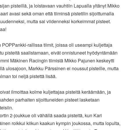
ijan pisteillä, ja loistavaan vauhtiin Lapualla yltänyt Mikko
ari avasi sekä oman että tiiminsä pistetilin sijoittumalla
kuudenneksi, mutta sai viidenneksi korkeimmat pisteet.
vaa!
POPPankki-rallissa tiimit, joissa oli useampi kuljettaja
ttu pisteitä saalistamaan, eivät onnistuneet hyödyntämään
Tommi Mäkinen Racingin tiimistä Mikko Pajunen keskeytti
lä ulosajoon, Markku Pärssinen ei noussut pisteille, mutta
hlman toi neljä pistettä lisää.
voivat ilmoittaa kolme kuljettajaa pisteitä keräämään, ja
kahden parhaiten sijoittuneiden pisteet lasketaan
teisiin.
ortin 2-joukkue oli vähällä saada pisteitä, kun Kari
nen roikkui kiikun kaakun kympin joukossa, mutta lopulta,