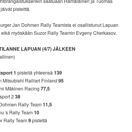
lähtörangaistuksenkin saatuaan Hämäläinen ja Tuomas
jäivät pisteittä.
urger Jan Dohmen Rally Teamista ei osallistunut Lapuan
, eikä myöskään Suzor Rally Teamin Evgeny Cherkasov.
TILANNE LAPUAN (4/7) JÄLKEEN
allinen)
tsport 1
pisteitä yhteensä
139
 Mitsubishi Ralliart Finland
95
mi Mäkinen Racing
77,5
tsport 2
38
 Dohmen Rally Team
11,5
nu´s Rally Team
10
or Rally Team
9
pistettä