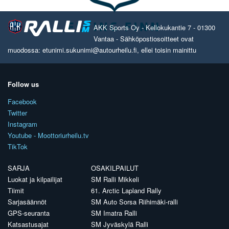
AKK Sports Oy - Kellokukantie 7 - 01300
Vantaa - Sähköpostiosoitteet ovat
muodossa: etunimi.sukunimi@autourheilu.fi, ellei toisin mainittu
Follow us
Facebook
Twitter
Instagram
Youtube - Moottoriurheilu.tv
TikTok
SARJA
OSAKILPAILUT
Luokat ja kilpailijat
SM Ralli Mikkeli
Tiimit
61. Arctic Lapland Rally
Sarjasäännöt
SM Auto Sorsa Riihimäki-ralli
GPS-seuranta
SM Imatra Ralli
Katsastusajat
SM Jyväskylä Ralli