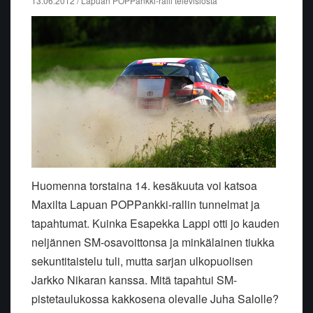
13.06.2012 / Lapuan POPPankki-ralli televisiosta
Huomenna torstaina 14. kesäkuuta voi katsoa
Maxilta Lapuan POPPankki-rallin tunnelmat ja
tapahtumat. Kuinka Esapekka Lappi otti jo kauden
neljännen SM-osavoittonsa ja minkälainen tiukka
sekuntitaistelu tuli, mutta sarjan ulkopuolisen
Jarkko Nikaran kanssa. Mitä tapahtui SM-
pistetaulukossa kakkosena olevalle Juha Salolle?