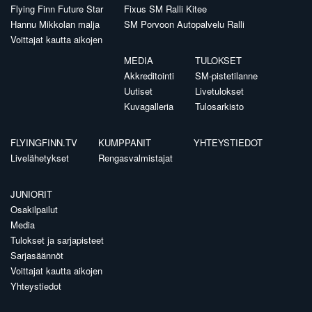
Flying Finn Future Star
Fixus SM Ralli Kitee
Hannu Mikkolan malja
SM Porvoon Autopalvelu Ralli
Voittajat kautta aikojen
MEDIA
TULOKSET
Akkreditointi
SM-pistetilanne
Uutiset
Livetulokset
Kuvagalleria
Tulosarkisto
FLYINGFINN.TV
KUMPPANIT
YHTEYSTIEDOT
Livelähetykset
Rengasvalmistajat
JUNIORIT
Osakilpailut
Media
Tulokset ja sarjapisteet
Sarjasäännöt
Voittajat kautta aikojen
Yhteystiedot