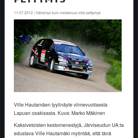
11.07.2012 / Vähempi kuin mestaruus olisi pettymys
Ville Hautamäen tyylinäyte viimevuotisesta
Lapuan osakisasta. Kuva: Marko Mäkinen
Kaksivetoisten kestomenestyjä, Järviseudun UA:ta
edustava Ville Hautamäki myöntää, että tänä