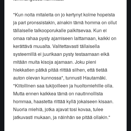
"Kun noita mitaleita on jo kertynyt kolme hopeista
ja pari pronssistakin, ainakin tämä homma on ollut
tällaiselle talkooporukalle palkitsevaa. Kun ei
omaa rahaa pysty ajamiseen laittamaan, kaikki on
kerättävä muualta. Valitettavasti tällaisella
systeemillä ei juurikaan pysty testaamaan eikä
mitään muita kisoja ajamaan. Joku pieni
hiekkatien pätkä pitää riittää siihen, että tietää
auton olevan kunnossa", tunnusti Hautamäki.
"Kiitollinen saa tukijoilleen ja huoltomiehille olla.
Mutta ennen kaikkea tämä on nautinnollista
hommaa, haastetta riittää kyllä jokaiseen kisaan.
Nuoria miehiä, jotka ajavat tosi kovaa, tulee
jatkuvasti mukaan, ja näinhän se pitää ollakin."