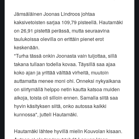
Jämsäläinen Joonas Lindroos johtaa
kaksivetoisten sarjaa 109,79 pisteellä. Hautamäki
on 26,91 pistettä perässä, mutta seuraavina
taulukoissa olevilla on erittäin pienet erot
keskenään.
"Turha tässä onkin Joonasta vain tuijottaa, sillä
takana tullaan todella kovaa. Täysillä saa ajaa
koko ajan ja yrittää välttää virheitä, muutoin
auttamatta menee moni ohi. Onneksi nykyaikana
on siirtymällä helppo netin kautta katsoa muiden
aikoja, toista oli silloin ennen. Samalla siitä saa
hyvin käsityksen siitä, onko autossa kaikki
kunnossa", jutteli Hautamäki.
Hautamäki lähtee hyvillä mielin Kouvolan kisaan.