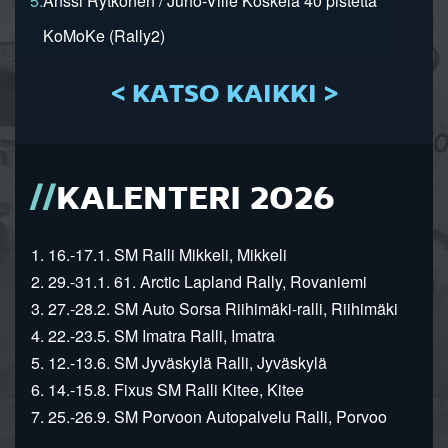
5.
Anssi Rytkönen / Juho-Ville Koskela 40 pistettä
KoMoKe (Rally2)
< KATSO KAIKKI >
KALENTERI 2026
1. 16.-17.1. SM Ralli Mikkeli, Mikkeli
2. 29.-31.1. 61. Arctic Lapland Rally, Rovaniemi
3. 27.-28.2. SM Auto Sorsa Riihimäki-ralli, Riihimäki
4. 22.-23.5. SM Imatra Ralli, Imatra
5. 12.-13.6. SM Jyväskylä Ralli, Jyväskylä
6. 14.-15.8. Fixus SM Ralli Kitee, Kitee
7. 25.-26.9. SM Porvoon Autopalvelu Ralli, Porvoo