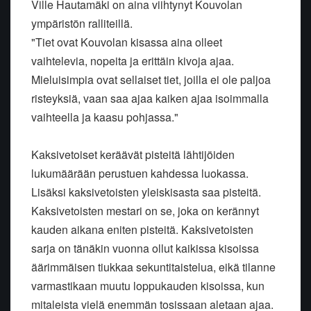
Ville Hautamäki on aina viihtynyt Kouvolan
ympäristön ralliteillä.
"Tiet ovat Kouvolan kisassa aina olleet
vaihtelevia, nopeita ja erittäin kivoja ajaa.
Mieluisimpia ovat sellaiset tiet, joilla ei ole paljoa
risteyksiä, vaan saa ajaa kaiken ajaa isoimmalla
vaihteella ja kaasu pohjassa."
Kaksivetoiset keräävät pisteitä lähtijöiden
lukumäärään perustuen kahdessa luokassa.
Lisäksi kaksivetoisten yleiskisasta saa pisteitä.
Kaksivetoisten mestari on se, joka on kerännyt
kauden aikana eniten pisteitä. Kaksivetoisten
sarja on tänäkin vuonna ollut kaikissa kisoissa
äärimmäisen tiukkaa sekuntitaistelua, eikä tilanne
varmastikaan muutu loppukauden kisoissa, kun
mitaleista vielä enemmän tosissaan aletaan ajaa.