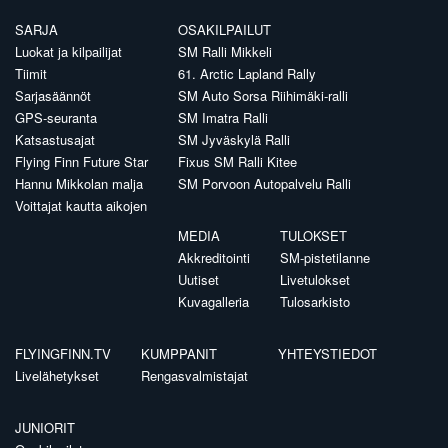
SARJA
OSAKILPAILUT
Luokat ja kilpailijat
SM Ralli Mikkeli
Tiimit
61. Arctic Lapland Rally
Sarjasäännöt
SM Auto Sorsa Riihimäki-ralli
GPS-seuranta
SM Imatra Ralli
Katsastusajat
SM Jyväskylä Ralli
Flying Finn Future Star
Fixus SM Ralli Kitee
Hannu Mikkolan malja
SM Porvoon Autopalvelu Ralli
Voittajat kautta aikojen
MEDIA
TULOKSET
Akkreditointi
SM-pistetilanne
Uutiset
Livetulokset
Kuvagalleria
Tulosarkisto
FLYINGFINN.TV
KUMPPANIT
YHTEYSTIEDOT
Livelähetykset
Rengasvalmistajat
JUNIORIT