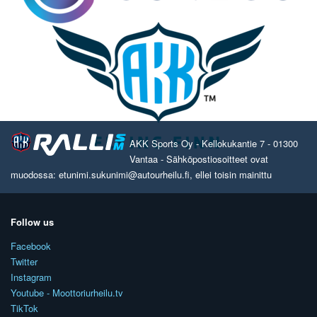
AKK Sports Oy - Kellokukantie 7 - 01300
Vantaa - Sähköpostiosoitteet ovat
muodossa: etunimi.sukunimi@autourheilu.fi, ellei toisin mainittu
Follow us
Facebook
Twitter
Instagram
Youtube - Moottoriurheilu.tv
TikTok