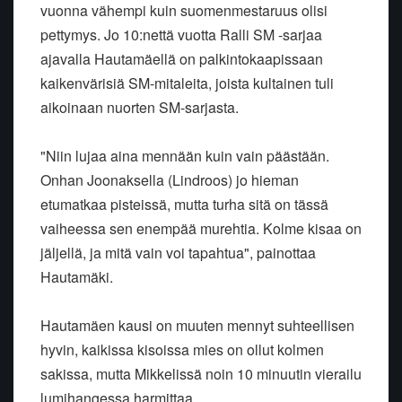
vuonna vähempi kuin suomenmestaruus olisi
pettymys. Jo 10:nettä vuotta Ralli SM -sarjaa
ajavalla Hautamäellä on palkintokaapissaan
kaikenvärisiä SM-mitaleita, joista kultainen tuli
aikoinaan nuorten SM-sarjasta.
"Niin lujaa aina mennään kuin vain päästään.
Onhan Joonaksella (Lindroos) jo hieman
etumatkaa pisteissä, mutta turha sitä on tässä
vaiheessa sen enempää murehtia. Kolme kisaa on
jäljellä, ja mitä vain voi tapahtua", painottaa
Hautamäki.
Hautamäen kausi on muuten mennyt suhteellisen
hyvin, kaikissa kisoissa mies on ollut kolmen
sakissa, mutta Mikkelissä noin 10 minuutin vierailu
lumihangessa harmittaa.