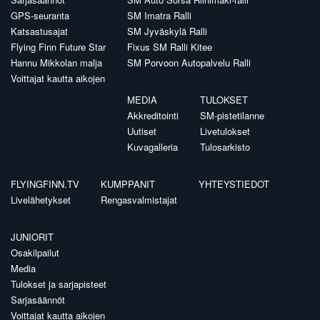
GPS-seuranta
SM Imatra Ralli
Katsastusajat
SM Jyväskylä Ralli
Flying Finn Future Star
Fixus SM Ralli Kitee
Hannu Mikkolan malja
SM Porvoon Autopalvelu Ralli
Voittajat kautta aikojen
MEDIA
TULOKSET
Akkreditointi
SM-pistetilanne
Uutiset
Livetulokset
Kuvagalleria
Tulosarkisto
FLYINGFINN.TV
KUMPPANIT
YHTEYSTIEDOT
Livelähetykset
Rengasvalmistajat
JUNIORIT
Osakilpailut
Media
Tulokset ja sarjapisteet
Sarjasäännöt
Voittajat kautta aikojen