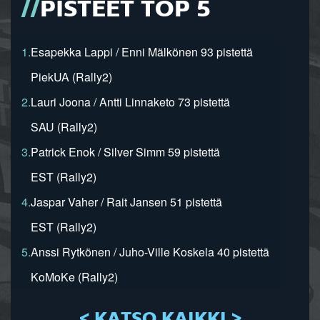
PISTEET TOP 5
1.
Esapekka Lappi / Enni Mälkönen 93 pistettä
PiekUA (Rally2)
2.
Lauri Joona / Antti Linnaketo 73 pistettä
SAU (Rally2)
3.
Patrick Enok / Silver Simm 59 pistettä
EST (Rally2)
4.
Jaspar Vaher / Rait Jansen 51 pistettä
EST (Rally2)
5.
Anssi Rytkönen / Juho-Ville Koskela 40 pistettä
KoMoKe (Rally2)
< KATSO KAIKKI >