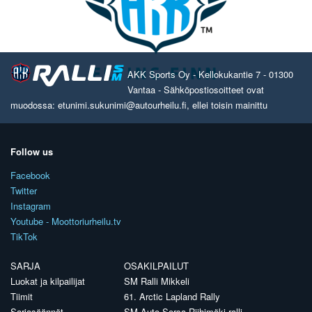
AKK Sports Oy - Kellokukantie 7 - 01300
Vantaa - Sähköpostiosoitteet ovat
muodossa: etunimi.sukunimi@autourheilu.fi, ellei toisin mainittu
Follow us
Facebook
Twitter
Instagram
Youtube - Moottoriurheilu.tv
TikTok
SARJA
OSAKILPAILUT
Luokat ja kilpailijat
SM Ralli Mikkeli
Tiimit
61. Arctic Lapland Rally
Sarjasäännöt
SM Auto Sorsa Riihimäki-ralli