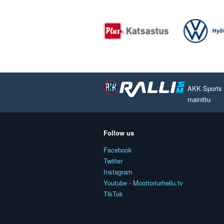
AKK Sports O
mainittu
Follow us
Facebook
Twitter
Instagram
Youtube - Moottoriurheilu.tv
TikTok