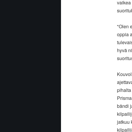
vaikea
suoritu
"Olen e
oppia a
tulevai
hyvä n
suoritu
Kouvola
ajettav
pihalta
Prisma
bändi 
kilpail
jatkuu 
kilpail