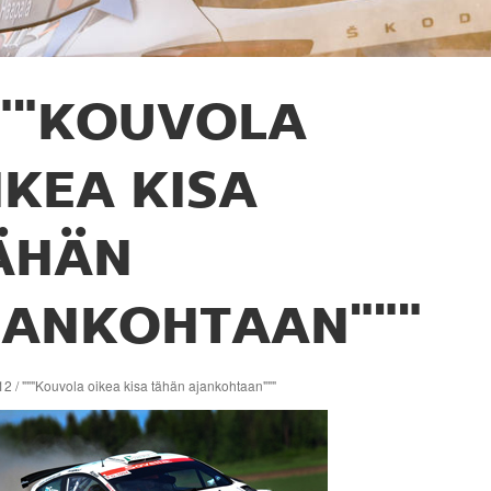
""KOUVOLA
IKEA KISA
ÄHÄN
JANKOHTAAN"""
2 / """Kouvola oikea kisa tähän ajankohtaan"""