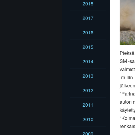
2018
2017
2016
2015
Pieksäm
SM -sar
2014
valmis
2013
-rallii
jälkeen
2012
"Parina
auton m
2011
käytett
"Kolman
2010
renkais
2009