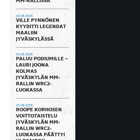
MM-RALLISSA
05.08.2026
VILLE PYNNÖNEN
KYYDITTI LEGENDAT
MAALIIN
JYVÄSKYLÄSSÄ
03.08.2026
PALUU PODIUMILLE –
LAURI JOONA
KOLMAS
JYVÄSKYLÄN MM-
RALLIN WRC2-
LUOKASSA
03.08.2026
ROOPE KORHOSEN
VOITTOTAISTELU
JYVÄSKYLÄN MM-
RALLIN WRC2-
LUOKASSA PÄÄTTYI