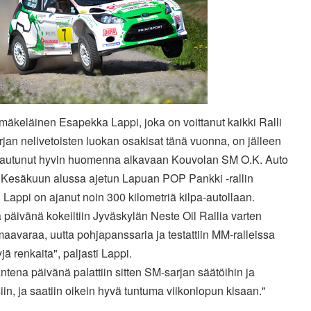
äkeläinen Esapekka Lappi, joka on voittanut kaikki Ralli
jan nelivetoisten luokan osakisat tänä vuonna, on jälleen
tautunut hyvin huomenna alkavaan Kouvolan SM O.K. Auto
n. Kesäkuun alussa ajetun Lapuan POP Pankki -rallin
 Lappi on ajanut noin 300 kilometriä kilpa-autollaan.
 päivänä kokeiltiin Jyväskylän Neste Oil Rallia varten
aavaraa, uutta pohjapanssaria ja testattiin MM-ralleissa
yjä renkaita", paljasti Lappi.
tena päivänä palattiin sitten SM-sarjan säätöihin ja
iin, ja saatiin oikein hyvä tuntuma viikonlopun kisaan."