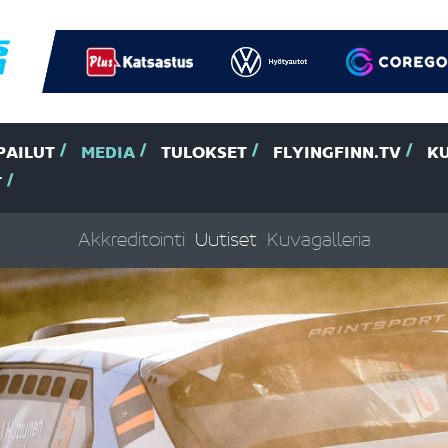
PAILUT
MEDIA
TULOKSET
FLYINGFINN.TV
K
T
Akkreditointi
Uutiset
Kuvagalleria