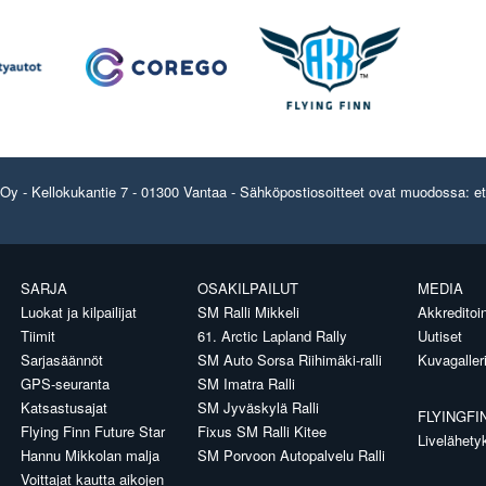
y - Kellokukantie 7 - 01300 Vantaa - Sähköpostiosoitteet ovat muodossa: etun
SARJA
OSAKILPAILUT
MEDIA
Luokat ja kilpailijat
SM Ralli Mikkeli
Akkreditoin
Tiimit
61. Arctic Lapland Rally
Uutiset
Sarjasäännöt
SM Auto Sorsa Riihimäki-ralli
Kuvagaller
GPS-seuranta
SM Imatra Ralli
Katsastusajat
SM Jyväskylä Ralli
FLYINGFI
Flying Finn Future Star
Fixus SM Ralli Kitee
Livelähety
Hannu Mikkolan malja
SM Porvoon Autopalvelu Ralli
Voittajat kautta aikojen