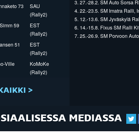
3. 27.-28.2. SM Auto Sorsa Rii
innaketo 73
SAU
4. 22.-23.5. SM Imatra Ralli, I
(Rally2)
5. 12.-13.6. SM Jyväskylä Rall
r Simm 59
EST
6. 14.-15.8. Fixus SM Ralli Kit
(Rally2)
7. 25.-26.9. SM Porvoon Autop
Jansen 51
EST
(Rally2)
o-Ville
KoMoKe
(Rally2)
KAIKKI >
OSIAALISESSA MEDIASSA