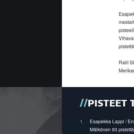
Esapek
mestar
pisteel
Vihava
pistett
Ralli 
Merikar
PISTEET 
1.
Esapekka Lappi / En
Mälkönen 93 pistettä