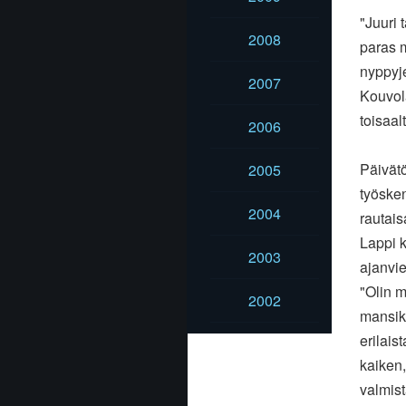
"Juuri 
2008
paras m
nyppyje
2007
Kouvola
toisaal
2006
Päivätö
2005
työsken
2004
rautai
Lappi k
2003
ajanvie
"Olin m
2002
mansiko
erilais
kaiken,
valmist