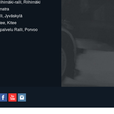
himäki-ralli, Riihimäki
matra
i, Jyväskylä
ee, Kitee
alvelu Ralli, Porvoo