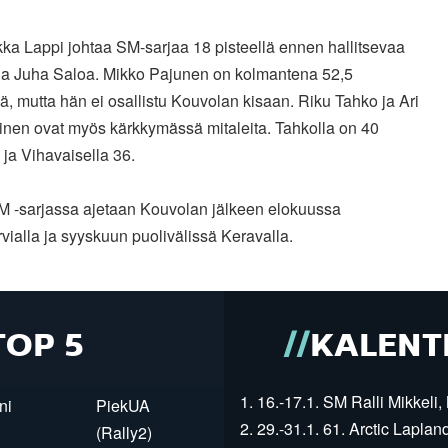
ka Lappi johtaa SM-sarjaa 18 pisteellä ennen hallitsevaa
ia Juha Saloa. Mikko Pajunen on kolmantena 52,5
lä, mutta hän ei osallistu Kouvolan kisaan. Riku Tahko ja Ari
inen ovat myös kärkkymässä mitaleita. Tahkolla on 40
ä ja Vihavaisella 36.
SM -sarjassa ajetaan Kouvolan jälkeen elokuussa
vialla ja syyskuun puolivälissä Keravalla.
TOP 5
KALENT
1. 16.-17.1. SM Ralli Mikkeli, 
ni
PiekUA
2. 29.-31.1. 61. Arctic Laplan
(Rally2)