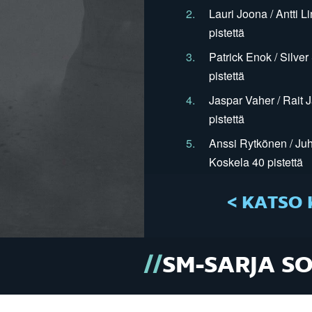
2.
Lauri Joona / Antti L
pistettä
3.
Patrick Enok / Silve
pistettä
4.
Jaspar Vaher / Rait 
pistettä
5.
Anssi Rytkönen / Juh
Koskela 40 pistettä
< KATSO 
SM-SARJA S