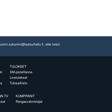
imi.sukunimi@autourheilu.fi, ellei toisin
TULOKSET
ti
SM-pistetilanne
Livetulokset
ia
Tulosarkisto
NN.TV
KUMPPANIT
kset
Rengasvalmistajat