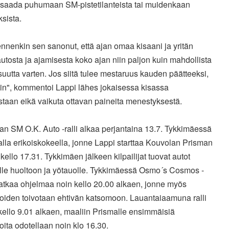
 saada puhumaan SM-pistetilanteista tai muidenkaan
ksista.
nnenkin sen sanonut, että ajan omaa kisaani ja yritän
utosta ja ajamisesta koko ajan niin paljon kuin mahdollista
suutta varten. Jos siitä tulee mestaruus kauden päätteeksi,
iin", kommentoi Lappi lähes jokaisessa kisassa
staan eikä vaikuta ottavan paineita menestyksestä.
n SM O.K. Auto -ralli alkaa perjantaina 13.7. Tykkimäessä
alla erikoiskokeella, jonne Lappi starttaa Kouvolan Prisman
 kello 17.31. Tykkimäen jälkeen kilpailijat tuovat autot
lle huoltoon ja yötauolle. Tykkimäessä Osmo´s Cosmos -
jatkaa ohjelmaa noin kello 20.00 alkaen, jonne myös
ijoiden toivotaan ehtivän katsomoon. Lauantaiaamuna ralli
kello 9.01 alkaen, maaliin Prismalle ensimmäisiä
ijoita odotellaan noin klo 16.30.