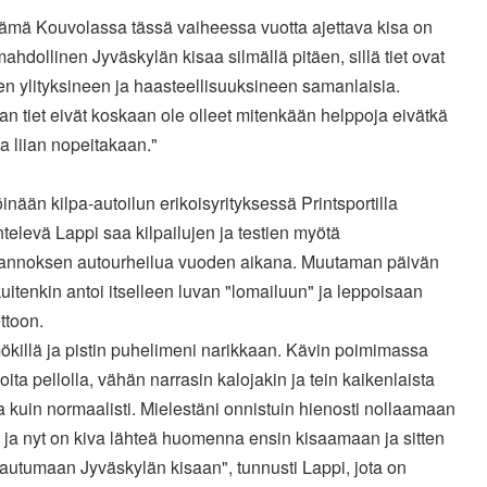
tämä Kouvolassa tässä vaiheessa vuotta ajettava kisa on
ahdollinen Jyväskylän kisaa silmällä pitäen, sillä tiet ovat
n ylityksineen ja haasteellisuuksineen samanlaisia.
n tiet eivät koskaan ole olleet mitenkään helppoja eivätkä
ta liian nopeitakaan."
inään kilpa-autoilun erikoisyrityksessä Printsportilla
televä Lappi saa kilpailujen ja testien myötä
sannoksen autourheilua vuoden aikana. Muutaman päivän
uitenkin antoi itselleen luvan "lomailuun" ja leppoisaan
ttoon.
ökillä ja pistin puhelimeni narikkaan. Kävin poimimassa
ita pellolla, vähän narrasin kalojakin ja tein kaikenlaista
ta kuin normaalisti. Mielestäni onnistuin hienosti nollaamaan
 ja nyt on kiva lähteä huomenna ensin kisaamaan ja sitten
autumaan Jyväskylän kisaan", tunnusti Lappi, jota on