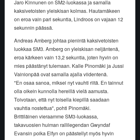
Jaro Kinnunen on SM2-luokassa ja samalla
kaksivetoisten yleiskisan kolmas. Hautamäkeen
on eroa vain pari sekuntia, Lindroos on vajaan 12
sekunnin päässä.
Andreas Amberg johtaa pienintä kaksivetoisten
luokkaa SM3. Amberg on yleiskisan neljäntenä,
eroa kärkeen vain 13,2 sekuntia, joten hyvin on
mies päästänyt tulemaan. Kalle Pinomäki ja Jussi
Vainionpää ovat samalla ajalla viidentenä.
"En osaa sanoa, miksei nyt vauhti riitä. En tainnut
olla oikein kunnolla hereillä vielä aamusta.
Toivotaan, että nyt toisella kiepillä saadaan
vauhtia nostettua", pohti Pinomäki.
Brittiläinen vieraamme SM3-luokassa,
takavuosien huiman rallilegendan Gwyndaf
Evansin poika Elfyn on päästellyt myös hyvin