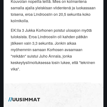
Kouvolan nopeilla teillä. Mies on kolmantena
samalla ajalla yleiskisan viidentenä ja luokassaan
toisena, eroa Lindroosiin on 20,5 sekuntia koko
kolmikolla.
EK:lla 3 Jukka Korhonen poistui ulosajon myötä
tuloksista. Eroa Lindroosiin oli kahden pätkän
jälkeen vain 3,3 sekuntia. Jonkin aikaa
myöhemmin samaan Korhosen avaamaan
"reikään" suistui Juho Annala, jonka
keskeytysilmoituksessa tosin lukee, että "tekninen
vika".
UUSIMMAT