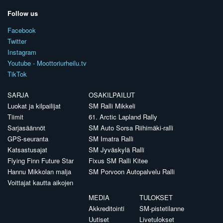
Follow us
Facebook
Twitter
Instagram
Youtube - Moottoriurheilu.tv
TikTok
SARJA
OSAKILPAILUT
Luokat ja kilpailijat
SM Ralli Mikkeli
Tiimit
61. Arctic Lapland Rally
Sarjasäännöt
SM Auto Sorsa Riihimäki-ralli
GPS-seuranta
SM Imatra Ralli
Katsastusajat
SM Jyväskylä Ralli
Flying Finn Future Star
Fixus SM Ralli Kitee
Hannu Mikkolan malja
SM Porvoon Autopalvelu Ralli
Voittajat kautta aikojen
MEDIA
TULOKSET
Akkreditointi
SM-pistetilanne
Uutiset
Livetulokset