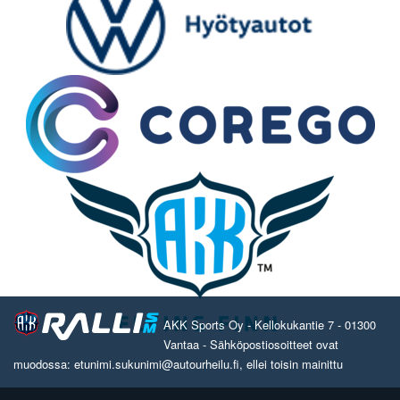
AKK Sports Oy - Kellokukantie 7 - 01300
Vantaa - Sähköpostiosoitteet ovat
muodossa: etunimi.sukunimi@autourheilu.fi, ellei toisin mainittu