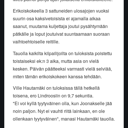
Erikoiskokeella 3 sattuneiden ulosajojen vuoksi
suurin osa kaksivetoisista ei ajamalla aikaa
saanut, muutama kuljettaja joutui pysähtymään
pätkälle ja loput joutuivat suuntaamaan suoraan
vaihtoehtoiselle reitille.
Tauolla kaikilta kilpailijoilta on tuloksista poistettu
toistaiseksi ek:n 3 aika, mutta asia on vielä
kesken. Päivän päätteeksi varmasti vielä selviää,
miten tämän erikoiskokeen kanssa tehdään.
Ville Hautamäki on tuloksissa tällä hetkellä
toisena, ero Lindroosiin on 9,7 sekuntia.
"Ei voi kyllä tyytyväinen olla, kun Joonakselle jää
noin paljon. Nyt ei vauhti riitä lainkaan, en ole
ollenkaan tyytyväinen", manasi Hautamäki tauolla.