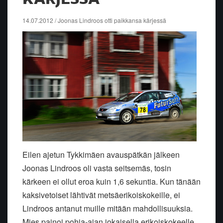
14.07.2012 / Joonas Lindroos otti paikkansa kärjessä
Eilen ajetun Tykkimäen avauspätkän jälkeen
Joonas Lindroos oli vasta seitsemäs, tosin
kärkeen ei ollut eroa kuin 1,6 sekuntia. Kun tänään
kaksivetoiset lähtivät metsäerikoiskokeille, ei
Lindroos antanut muille mitään mahdollisuuksia.
Mies painoi pohja-ajan jokaisella erikoiskokeelle.