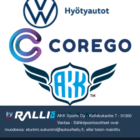
AKK Sports Oy - Kellokukantie 7 - 01300
Vantaa - Sähköpostiosoitteet ovat
muodossa: etunimi.sukunimi@autourheilu.fi, ellei toisin mainittu