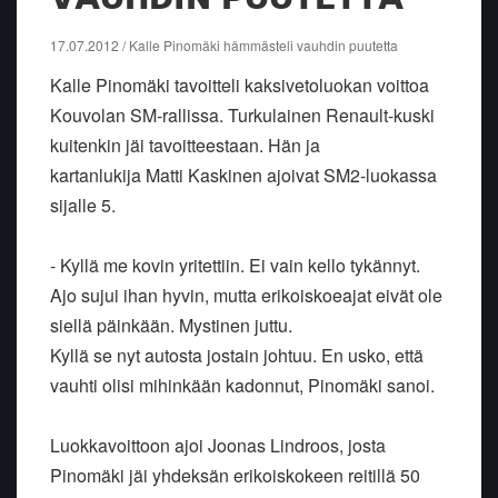
17.07.2012 / Kalle Pinomäki hämmästeli vauhdin puutetta
Kalle Pinomäki tavoitteli kaksivetoluokan voittoa
Kouvolan SM-rallissa. Turkulainen Renault-kuski
kuitenkin jäi tavoitteestaan. Hän ja
kartanlukija Matti Kaskinen ajoivat SM2-luokassa
sijalle 5.
- Kyllä me kovin yritettiin. Ei vain kello tykännyt.
Ajo sujui ihan hyvin, mutta erikoiskoeajat eivät ole
siellä päinkään. Mystinen juttu.
Kyllä se nyt autosta jostain johtuu. En usko, että
vauhti olisi mihinkään kadonnut, Pinomäki sanoi.
Luokkavoittoon ajoi Joonas Lindroos, josta
Pinomäki jäi yhdeksän erikoiskokeen reitillä 50