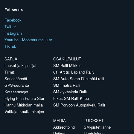
Follow us
Facebook
Twitter
Instagram
Youtube - Moottoriurheilu.tv
TikTok
SARJA
OSAKILPAILUT
Luokat ja kilpailijat
SM Ralli Mikkeli
Tiimit
61. Arctic Lapland Rally
Sarjasäännöt
SM Auto Sorsa Riihimäki-ralli
GPS-seuranta
SM Imatra Ralli
Katsastusajat
SM Jyväskylä Ralli
Flying Finn Future Star
Fixus SM Ralli Kitee
Hannu Mikkolan malja
SM Porvoon Autopalvelu Ralli
Voittajat kautta aikojen
MEDIA
TULOKSET
Akkreditointi
SM-pistetilanne
Uutiset
Livetulokset