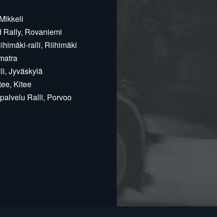
Mikkeli
d Rally, Rovaniemi
himäki-ralli, Riihimäki
matra
i, Jyväskylä
ee, Kitee
alvelu Ralli, Porvoo