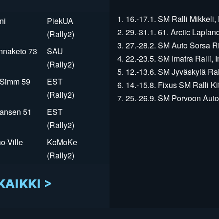
1. 16.-17.1. SM Ralli Mikkeli, 
ni
PiekUA
2. 29.-31.1. 61. Arctic Laplan
(Rally2)
3. 27.-28.2. SM Auto Sorsa Rii
innaketo 73
SAU
4. 22.-23.5. SM Imatra Ralli, I
(Rally2)
5. 12.-13.6. SM Jyväskylä Rall
r Simm 59
EST
6. 14.-15.8. Fixus SM Ralli Kit
(Rally2)
7. 25.-26.9. SM Porvoon Autop
Jansen 51
EST
(Rally2)
o-Ville
KoMoKe
(Rally2)
KAIKKI >