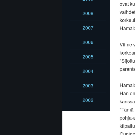
ovat k
vaihdet
2008
korkeuk
2007
Hämälä
2006
Viime 
korkea
2005
"Sijoit
parant
2004
Hämäläi
2003
Hän on
2002
kanssa 
"Tämä 
pohja-
kilpail
Ouninp