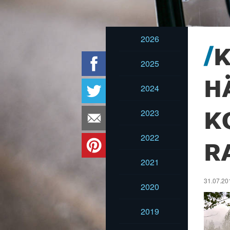
2026
K
2025
H
2024
2023
K
2022
R
2021
31.07.20
2020
2019