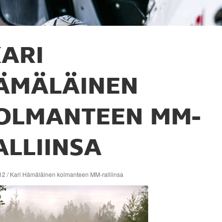
ARI
ÄMÄLÄINEN
OLMANTEEN MM-
ALLIINSA
12 / Kari Hämäläinen kolmanteen MM-ralliinsa