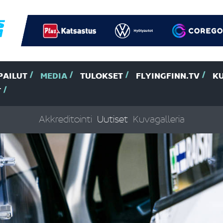
PAILUT
MEDIA
TULOKSET
FLYINGFINN.TV
K
T
Akkreditointi
Uutiset
Kuvagalleria