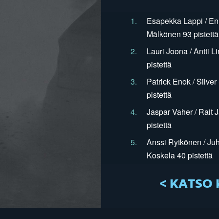
1.
Esapekka Lappi / En
Mälkönen 93 pistettä
2.
Lauri Joona / Antti L
pistettä
3.
Patrick Enok / Silve
pistettä
4.
Jaspar Vaher / Rait 
pistettä
5.
Anssi Rytkönen / Juh
Koskela 40 pistettä
< KATSO 