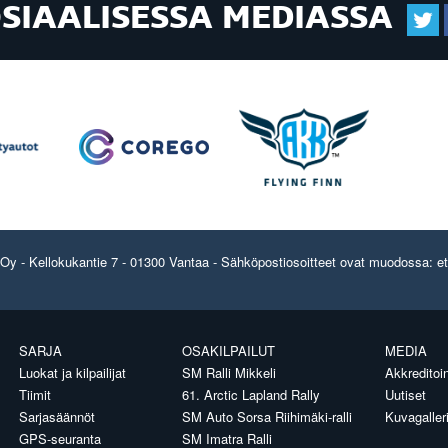
OSIAALISESSA MEDIASSA
y - Kellokukantie 7 - 01300 Vantaa - Sähköpostiosoitteet ovat muodossa: etun
SARJA
OSAKILPAILUT
MEDIA
Luokat ja kilpailijat
SM Ralli Mikkeli
Akkreditoin
Tiimit
61. Arctic Lapland Rally
Uutiset
Sarjasäännöt
SM Auto Sorsa Riihimäki-ralli
Kuvagaller
GPS-seuranta
SM Imatra Ralli