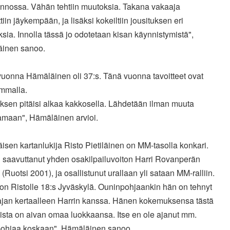
unnossa. Vähän tehtiin muutoksia. Takana vakaaja
tiin jäykempään, ja lisäksi kokeiltiin jousituksen eri
sia. Innolla tässä jo odotetaan kisan käynnistymistä",
inen sanoo.
vuonna Hämäläinen oli 37:s. Tänä vuonna tavoitteet ovat
mmalla.
uksen pitäisi alkaa kakkosella. Lähdetään ilman muuta
amaan", Hämäläinen arvioi.
sen kartanlukija Risto Pietiläinen on MM-tasolla konkari.
 saavuttanut yhden osakilpailuvoiton Harri Rovanperän
(Ruotsi 2001), ja osallistunut urallaan yli sataan MM-ralliin.
on Ristolle 18:s Jyväskylä. Ouninpohjaankin hän on tehnyt
ajan kertaalleen Harrin kanssa. Hänen kokemuksensa tästä
uista on aivan omaa luokkaansa. Itse en ole ajanut mm.
ohjaa koskaan", Hämäläinen sanoo.