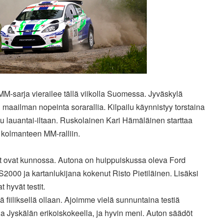
MM-sarja vierailee tällä viikolla Suomessa. Jyväskylä
 maailman nopeinta sorarallia. Kilpailu käynnistyy torstaina
uu lauantai-iltaan. Ruskolainen Kari Hämäläinen starttaa
 kolmanteen MM-ralliin.
et ovat kunnossa. Autona on huippuiskussa oleva Ford
S2000 ja kartanlukijana kokenut Risto Pietiläinen. Lisäksi
t hyvät testit.
ä fiiliksellä ollaan. Ajoimme vielä sunnuntaina testiä
a Jyskälän erikoiskokeella, ja hyvin meni. Auton säädöt