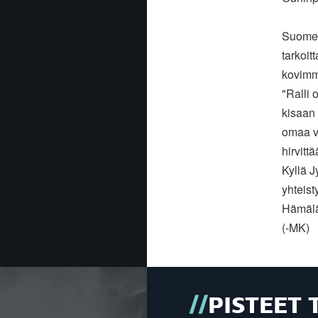
Suomen
tarkoit
kovimm
"Ralli 
kisaan
omaa va
hirvitt
Kyllä J
yhteist
Hämälä
(-MK)
PISTEET 