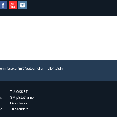
imi.sukunimi@autourheilu.fi, ellei toisin
TULOKSET
ti
SM-pistetilanne
Livetulokset
ia
Tulosarkisto