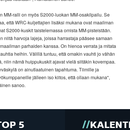
 MM-ralli on myös S2000-luokan MM-osakilpailu. Se
taa, että WRC-kuljettajien lisäksi mukana ovat maailman
at S2000-kuskit taistelemassa omista MM-pisteistään.
on niitä harvoja lajeja, joissa harrastaja pääsee samaan
 maailman parhaiden kanssa. On hienoa verrata ja mitata
uhtia heihin. Välillä tuntuu, että omakin vauhti jo vähän
ää, niin nämä huippukuskit ajavat vielä siitäkin kovempaa.
yväskylä on ainutlaatuinen tapahtuma. Tiimille ja
yökumppaneille jälleen iso kiitos, että ollaan mukana",
inen sanoo.
TOP 5
KALENT