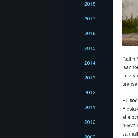
2018
2017
2016
2015
Rallin 
2014
isännöi
ja jatk
2013
uransa
2012
Puitte
2011
Fiesta 
alla ova
2010
"Hyväll
vanhall
2009