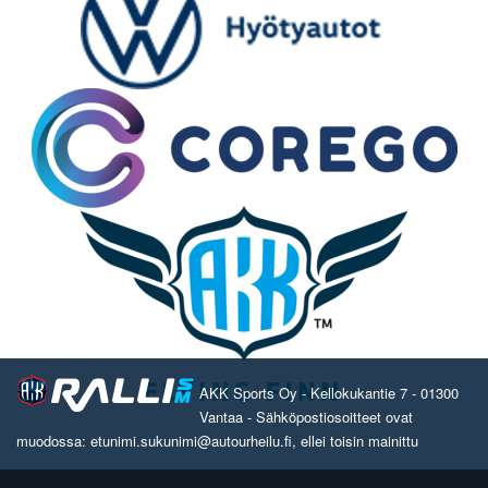
AKK Sports Oy - Kellokukantie 7 - 01300
Vantaa - Sähköpostiosoitteet ovat
muodossa: etunimi.sukunimi@autourheilu.fi, ellei toisin mainittu