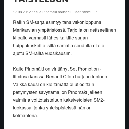
17.08.2012 / Kalle Pinomäki nousee uuteen taisteluun
Rallin SM-sarja esiintyy tänä viikonloppuna
Merikarvian ympäristössä. Tarjolla on neitseellinen
kilpailu varmasti lähes kaikille sarjan
huippukuskeille, sillä samalla seudulla ei ole
ajettu SM-rallia vuosikausiin.
Kalle Pinomäki on virittänyt Set Promotion -
tiiminsä kanssa Renault Clion hurjaan lentoon.
Vaikka kausi on kieltämättä ollut osittain
pettymysten sävyttämä, on Pinomäki jälleen
valmiina voittotaisteluun kaksivetoisten SM2-
luokassa, jonka yhteispisteissä hän on
kolmantena.