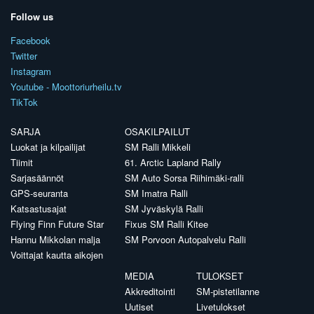
Follow us
Facebook
Twitter
Instagram
Youtube - Moottoriurheilu.tv
TikTok
SARJA
OSAKILPAILUT
Luokat ja kilpailijat
SM Ralli Mikkeli
Tiimit
61. Arctic Lapland Rally
Sarjasäännöt
SM Auto Sorsa Riihimäki-ralli
GPS-seuranta
SM Imatra Ralli
Katsastusajat
SM Jyväskylä Ralli
Flying Finn Future Star
Fixus SM Ralli Kitee
Hannu Mikkolan malja
SM Porvoon Autopalvelu Ralli
Voittajat kautta aikojen
MEDIA
TULOKSET
Akkreditointi
SM-pistetilanne
Uutiset
Livetulokset