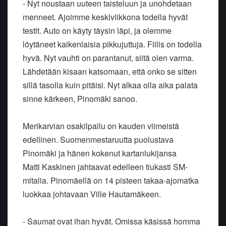
- Nyt noustaan uuteen taisteluun ja unohdetaan
menneet. Ajoimme keskiviikkona todella hyvät
testit. Auto on käyty täysin läpi, ja olemme
löytäneet kaikenlaisia pikkujuttuja. Fiilis on todella
hyvä. Nyt vauhti on parantanut, siitä olen varma.
Lähdetään kisaan katsomaan, että onko se sitten
sillä tasolla kuin pitäisi. Nyt alkaa olla aika palata
sinne kärkeen, Pinomäki sanoo.
Merikarvian osakilpailu on kauden viimeistä
edellinen. Suomenmestaruutta puolustava
Pinomäki ja hänen kokenut kartanlukijansa
Matti Kaskinen jahtaavat edelleen tiukasti SM-
mitalia. Pinomäellä on 14 pisteen takaa-ajomatka
luokkaa johtavaan Ville Hautamäkeen.
- Saumat ovat ihan hyvät. Omissa käsissä homma