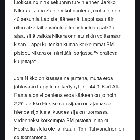
luokkaa noin 19 sekunnin turvin ennen Jarkko
Nikaraa. Juha Salo on kolmantena, mutta jo noin
46 sekuntia Lapista jääneenä. Lappi saa näin
ollen aika lailla varmistellen viimeisen pätkän
ajaa, sillä vaikka Nikara onnistuisikin voittamaan
kisan, Lappi kuitenkin kuittaa korkeimmat SM-
pisteet. Nikara on nimittäin sarjassa "vieraileva
kuljettaja".
Joni Nikko on kisassa neljäntenä, mutta eroa
johtavaan Lappiin on kertynyt jo 1.44,0. Kari Ali-
Rantala on viidentenä eroa kärkeen on jo noin
2.20. Jarkko Hosike sen sijaan on ajamassa
hienoa sijoitusta, kuudes sija on tuomassa
viidenneksi korkeimpia SM-pisteitä, niitä ei
Hosikella vielä ole lainkaan. Toni Tahvanainen on
seitsemäntenä.