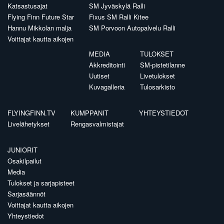
Katsastusajat
SM Jyväskylä Ralli
Flying Finn Future Star
Fixus SM Ralli Kitee
Hannu Mikkolan malja
SM Porvoon Autopalvelu Ralli
Voittajat kautta aikojen
MEDIA
TULOKSET
Akkreditointi
SM-pistetilanne
Uutiset
Livetulokset
Kuvagalleria
Tulosarkisto
FLYINGFINN.TV
KUMPPANIT
YHTEYSTIEDOT
Livelähetykset
Rengasvalmistajat
JUNIORIT
Osakilpailut
Media
Tulokset ja sarjapisteet
Sarjasäännöt
Voittajat kautta aikojen
Yhteystiedot