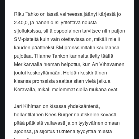
Riku Tahko on tässä vaiheessa jäänyt kärjestä jo
2.40,0, ja hänen olisi yritettävä nousta
sijoituksissa, sillä espoolainen tarvitsee niin paljon
SM-pisteitä kuin vain otettavissa on, mikäli mielii
kauden päätteeksi SM-pronssimitalin kaulaansa
pujottaa. Tilanne Tahkon kannalta tietty täällä
Merikarvialla hieman helpottui, kun Ari Vihavainen
joutui keskeyttämään. Heidän keskinäinen
kisansa pronssista saattaa siten vielä jatkua
Keravalla, mikäli molemmat siellä mukana ovat.
Jari Kihlman on kisassa yhdeksäntenä,
hollantilainen Kees Burger nautiskelee kovasti,
pitää pätkistä valtavasti ja on tyytyväinen omaan
ajoonsa, ja sijoitus 10:ntenä tyydyttää miestä