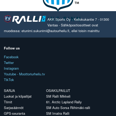
AKK Sports Oy - Kellokukantie 7 - 01300
Vantaa - Sähköpostiosoitteet ovat
muodossa: etunimi.sukunimi@autourheilu.fi, ellei toisin mainittu
Follow us
Facebook
Twitter
Instagram
Youtube - Moottoriurheilu.tv
TikTok
SARJA
OSAKILPAILUT
Luokat ja kilpailijat
SM Ralli Mikkeli
Tiimit
61. Arctic Lapland Rally
Sarjasäännöt
SM Auto Sorsa Riihimäki-ralli
GPS-seuranta
SM Imatra Ralli