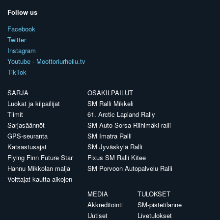
Follow us
Facebook
Twitter
Instagram
Youtube - Moottoriurheilu.tv
TikTok
SARJA
OSAKILPAILUT
Luokat ja kilpailijat
SM Ralli Mikkeli
Tiimit
61. Arctic Lapland Rally
Sarjasäännöt
SM Auto Sorsa Riihimäki-ralli
GPS-seuranta
SM Imatra Ralli
Katsastusajat
SM Jyväskylä Ralli
Flying Finn Future Star
Fixus SM Ralli Kitee
Hannu Mikkolan malja
SM Porvoon Autopalvelu Ralli
Voittajat kautta aikojen
MEDIA
TULOKSET
Akkreditointi
SM-pistetilanne
Uutiset
Livetulokset