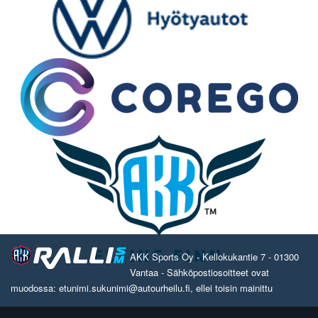
AKK Sports Oy - Kellokukantie 7 - 01300
Vantaa - Sähköpostiosoitteet ovat
muodossa: etunimi.sukunimi@autourheilu.fi, ellei toisin mainittu