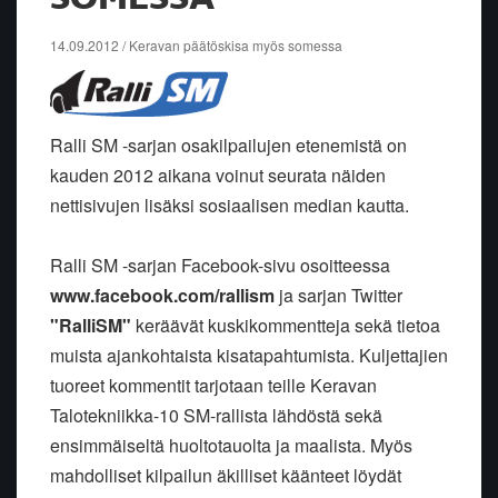
14.09.2012 / Keravan päätöskisa myös somessa
Ralli SM -sarjan osakilpailujen etenemistä on
kauden 2012 aikana voinut seurata näiden
nettisivujen lisäksi sosiaalisen median kautta.
Ralli SM -sarjan Facebook-sivu osoitteessa
www.facebook.com/rallism
ja sarjan Twitter
"RalliSM"
keräävät kuskikommentteja sekä tietoa
muista ajankohtaista kisatapahtumista. Kuljettajien
tuoreet kommentit tarjotaan teille Keravan
Talotekniikka-10 SM-rallista lähdöstä sekä
ensimmäiseltä huoltotauolta ja maalista. Myös
mahdolliset kilpailun äkilliset käänteet löydät