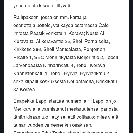
ynnä muuta kisaan liittyvää.
Rallipaketin, jossa on mm. kartta ja
osanottajaluettelo, voi käydä ostamassa Cafe
Introsta Paasikivenkatu 4, Kerava; Neste Ali-
Keravalta, Alikeravantie 25, Shell Pornaiselta,
Kirkkotie 266, Shell Mäntsälästä, Pohjoinen
Pikatie 1, SEO Monninkylästä Meijerintie 2, Teboil
Järvenpäästä Kinnarinkatu 4, Teboil Kerava
Kannistonkatu 1, Teboil Hyrylä, Hyrylänkatu 2
sekä kilpailukeskuksesta Keudatalolta, Keskikatu
3a Kerava.
Esapekka Lappi starttaa numerolla 1. Lappi on jo
Merikarvialla varmistanut mestaruutensa, panosta
tähän kisaan tuo tietty se, että voittaako mies vielä
tämän vuoden viimeisenkin osakisan.
Espoolainen Riku Tahko lähtee kakkosena reitille,