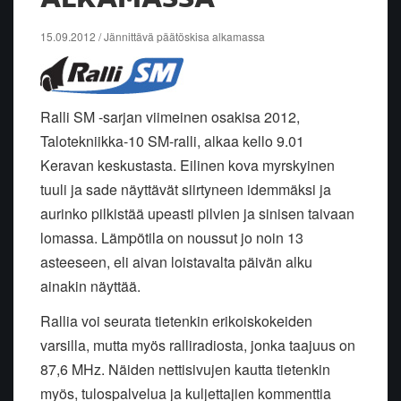
15.09.2012 / Jännittävä päätöskisa alkamassa
Ralli SM -sarjan viimeinen osakisa 2012,
Talotekniikka-10 SM-ralli, alkaa kello 9.01
Keravan keskustasta. Eilinen kova myrskyinen
tuuli ja sade näyttävät siirtyneen idemmäksi ja
aurinko pilkistää upeasti pilvien ja sinisen taivaan
lomassa. Lämpötila on noussut jo noin 13
asteeseen, eli aivan loistavalta päivän alku
ainakin näyttää.
Rallia voi seurata tietenkin erikoiskokeiden
varsilla, mutta myös ralliradiosta, jonka taajuus on
87,6 MHz. Näiden nettisivujen kautta tietenkin
myös, tulospalvelua ja kuljettajien kommenttia