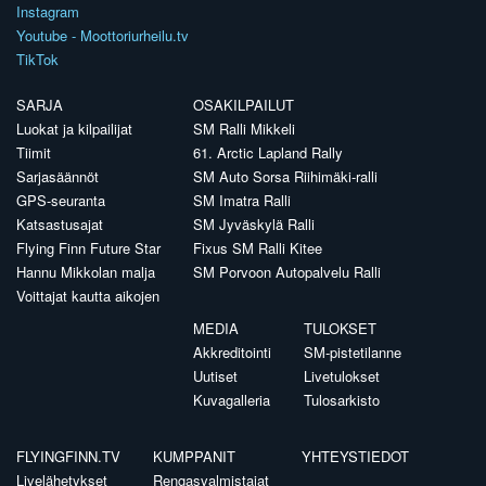
Instagram
Youtube - Moottoriurheilu.tv
TikTok
SARJA
OSAKILPAILUT
Luokat ja kilpailijat
SM Ralli Mikkeli
Tiimit
61. Arctic Lapland Rally
Sarjasäännöt
SM Auto Sorsa Riihimäki-ralli
GPS-seuranta
SM Imatra Ralli
Katsastusajat
SM Jyväskylä Ralli
Flying Finn Future Star
Fixus SM Ralli Kitee
Hannu Mikkolan malja
SM Porvoon Autopalvelu Ralli
Voittajat kautta aikojen
MEDIA
TULOKSET
Akkreditointi
SM-pistetilanne
Uutiset
Livetulokset
Kuvagalleria
Tulosarkisto
FLYINGFINN.TV
KUMPPANIT
YHTEYSTIEDOT
Livelähetykset
Rengasvalmistajat