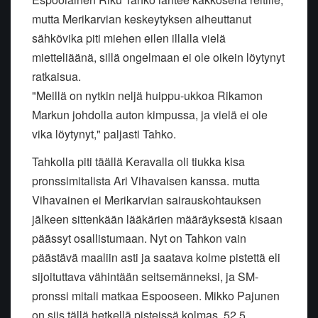
mutta Merikarvian keskeytyksen aiheuttanut
sähkövika piti miehen eilen illalla vielä
mietteliäänä, sillä ongelmaan ei ole oikein löytynyt
ratkaisua.
"Meillä on nytkin neljä huippu-ukkoa Rikamon
Markun johdolla auton kimpussa, ja vielä ei ole
vika löytynyt," paljasti Tahko.
Tahkolla piti täällä Keravalla oli tiukka kisa
pronssimitalista Ari Vihavaisen kanssa. mutta
Vihavainen ei Merikarvian sairauskohtauksen
jälkeen sittenkään lääkärien määräyksestä kisaan
päässyt osallistumaan. Nyt on Tahkon vain
päästävä maaliin asti ja saatava kolme pistettä eli
sijoituttava vähintään seitsemänneksi, ja SM-
pronssi mitali matkaa Espooseen. Mikko Pajunen
on siis tällä hetkellä pisteissä kolmas, 52,5