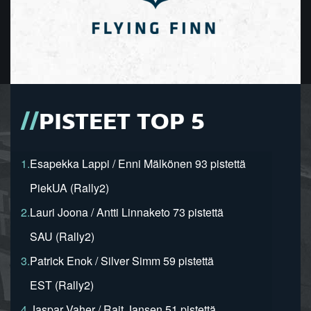
PISTEET TOP 5
1.
Esapekka Lappi / Enni Mälkönen 93 pistettä
PiekUA (Rally2)
2.
Lauri Joona / Antti Linnaketo 73 pistettä
SAU (Rally2)
3.
Patrick Enok / Silver Simm 59 pistettä
EST (Rally2)
4.
Jaspar Vaher / Rait Jansen 51 pistettä