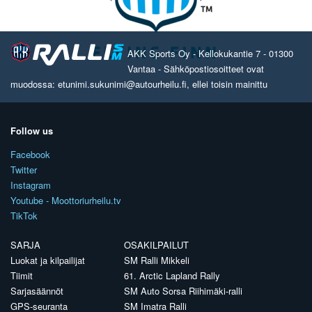
AKK Sports Oy - Kellokukantie 7 - 01300
Vantaa - Sähköpostiosoitteet ovat
muodossa: etunimi.sukunimi@autourheilu.fi, ellei toisin mainittu
Follow us
Facebook
Twitter
Instagram
Youtube - Moottoriurheilu.tv
TikTok
SARJA
OSAKILPAILUT
Luokat ja kilpailijat
SM Ralli Mikkeli
Tiimit
61. Arctic Lapland Rally
Sarjasäännöt
SM Auto Sorsa Riihimäki-ralli
GPS-seuranta
SM Imatra Ralli