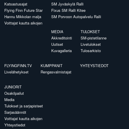
Katsastusajat
SM Jyväskylä Ralli
Flying Finn Future Star
Fixus SM Ralli Kitee
Hannu Mikkolan malja
SM Porvoon Autopalvelu Ralli
Voittajat kautta aikojen
MEDIA
TULOKSET
Akkreditointi
SM-pistetilanne
Uutiset
Livetulokset
Kuvagalleria
Tulosarkisto
FLYINGFINN.TV
KUMPPANIT
YHTEYSTIEDOT
Livelähetykset
Rengasvalmistajat
JUNIORIT
Osakilpailut
Media
Tulokset ja sarjapisteet
Sarjasäännöt
Voittajat kautta aikojen
Yhteystiedot