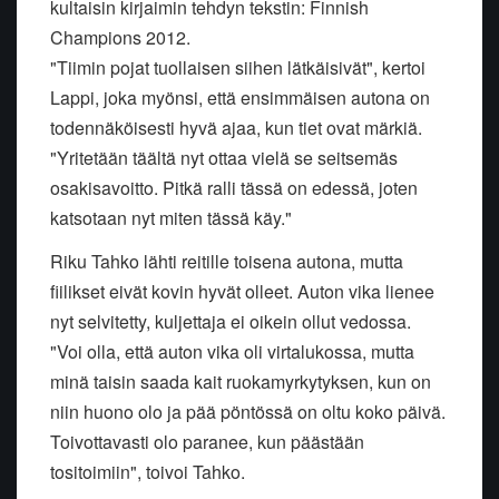
kultaisin kirjaimin tehdyn tekstin: Finnish
Champions 2012.
"Tiimin pojat tuollaisen siihen lätkäisivät", kertoi
Lappi, joka myönsi, että ensimmäisen autona on
todennäköisesti hyvä ajaa, kun tiet ovat märkiä.
"Yritetään täältä nyt ottaa vielä se seitsemäs
osakisavoitto. Pitkä ralli tässä on edessä, joten
katsotaan nyt miten tässä käy."
Riku Tahko lähti reitille toisena autona, mutta
fiilikset eivät kovin hyvät olleet. Auton vika lienee
nyt selvitetty, kuljettaja ei oikein ollut vedossa.
"Voi olla, että auton vika oli virtalukossa, mutta
minä taisin saada kait ruokamyrkytyksen, kun on
niin huono olo ja pää pöntössä on oltu koko päivä.
Toivottavasti olo paranee, kun päästään
tositoimiin", toivoi Tahko.