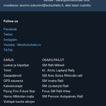
muodossa: etunimi.sukunimi@autourheilu.fi, ellei toisin mainittu
Follow us
Facebook
Twitter
Instagram
Youtube - Moottoriurheilu.tv
TikTok
SARJA
OSAKILPAILUT
Luokat ja kilpailijat
SM Ralli Mikkeli
Tiimit
61. Arctic Lapland Rally
Sarjasäännöt
SM Auto Sorsa Riihimäki-ralli
GPS-seuranta
SM Imatra Ralli
Katsastusajat
SM Jyväskylä Ralli
Flying Finn Future Star
Fixus SM Ralli Kitee
Hannu Mikkolan malja
SM Porvoon Autopalvelu Ralli
Voittajat kautta aikojen