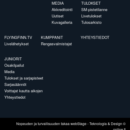
MEDIA
TULOKSET
Akkreditointi
SM-pistetilanne
Uutiset
Livetulokset
Kuvagalleria
Tulosarkisto
FLYINGFINN.TV
KUMPPANIT
YHTEYSTIEDOT
Livelähetykset
Rengasvalmistajat
JUNIORIT
Osakilpailut
Media
Tulokset ja sarjapisteet
Sarjasäännöt
Voittajat kautta aikojen
Yhteystiedot
Nopeuden ja turvallisuuden takaa
webStage
- Teknologia & Design ©
online.fi