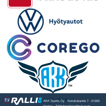
AKK Sports Oy - Kellokukantie 7 - 01300
Vantaa - Sähköpostiosoitteet ovat