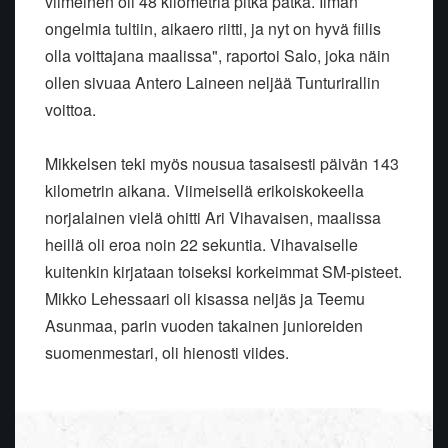
viimeinen oli 48 kilometriä pitkä pätkä. Ilman
ongelmia tultiin, aikaero riitti, ja nyt on hyvä fiilis
olla voittajana maalissa", raportoi Salo, joka näin
ollen sivuaa Antero Laineen neljää Tunturirallin
voittoa.
Mikkelsen teki myös nousua tasaisesti päivän 143
kilometrin aikana. Viimeisellä erikoiskokeella
norjalainen vielä ohitti Ari Vihavaisen, maalissa
heillä oli eroa noin 22 sekuntia. Vihavaiselle
kuitenkin kirjataan toiseksi korkeimmat SM-pisteet.
Mikko Lehessaari oli kisassa neljäs ja Teemu
Asunmaa, parin vuoden takainen junioreiden
suomenmestari, oli hienosti viides.