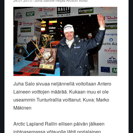
26.01.2013 / Juha Salolle neljäs Arcticin voitto
Juha Salo sivuaa neljännellä voitollaan Antero
Laineen voittojen määrää. Kukaan muu ei ole
useammin Tunturirallia voittanut. Kuva: Marko
Mäkinen
Arctic Lapland Rallin eilisen päivän jälkeen
johtoasemassa yötauolle lähti norjalainen