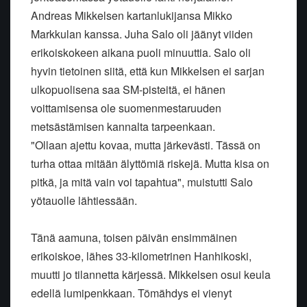
Andreas Mikkelsen kartanlukijansa Mikko
Markkulan kanssa. Juha Salo oli jäänyt viiden
erikoiskokeen aikana puoli minuuttia. Salo oli
hyvin tietoinen siitä, että kun Mikkelsen ei sarjan
ulkopuolisena saa SM-pisteitä, ei hänen
voittamisensa ole suomenmestaruuden
metsästämisen kannalta tarpeenkaan.
"Ollaan ajettu kovaa, mutta järkevästi. Tässä on
turha ottaa mitään älyttömiä riskejä. Mutta kisa on
pitkä, ja mitä vain voi tapahtua", muistutti Salo
yötauolle lähtiessään.
Tänä aamuna, toisen päivän ensimmäinen
erikoiskoe, lähes 33-kilometrinen Hanhikoski,
muutti jo tilannetta kärjessä. Mikkelsen osui keula
edellä lumipenkkaan. Tömähdys ei vienyt