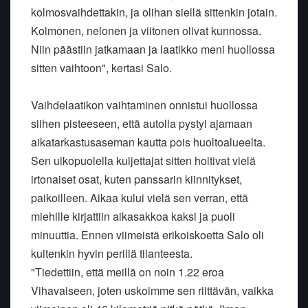
kolmosvaihdettakin, ja olihan siellä sittenkin jotain.
Kolmonen, nelonen ja viitonen olivat kunnossa.
Niin päästiin jatkamaan ja laatikko meni huollossa
sitten vaihtoon", kertasi Salo.
Vaihdelaatikon vaihtaminen onnistui huollossa
siihen pisteeseen, että autolla pystyi ajamaan
aikatarkastusaseman kautta pois huoltoalueelta.
Sen ulkopuolella kuljettajat sitten hoitivat vielä
irtonaiset osat, kuten panssarin kiinnitykset,
paikoilleen. Aikaa kului vielä sen verran, että
miehille kirjattiin aikasakkoa kaksi ja puoli
minuuttia. Ennen viimeistä erikoiskoetta Salo oli
kuitenkin hyvin perillä tilanteesta.
"Tiedettiin, että meillä on noin 1.22 eroa
Vihavaiseen, joten uskoimme sen riittävän, vaikka