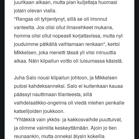
juurikaan aikaan, mutta pian kuljettaja huomasi
jotain olevan vialla.
"Rengas oli tyhjentynyt, sillä se oli irronnut
vanteelta. Jos olisi ollut ilmavehkeet mukana,
homma olisi ollut nopeasti korjattavissa, mutta nyt
jouduimme pätkällä vaihtamaan renkaan", kertoi
Mikkelsen, joka menetti tässä yli viisi minuuttia
aikaa. Näin kilpailun voitto oli luisumassa käsistä.
Juha Salo nousi kilpailun johtoon, ja Mikkelsen
putosi kahdeksanneksi. Salo ei kuitenkaan kauaa
päässyt nauttimaan tilanteesta, sillä
vaihdelaatikko-ongelma oli viedä miehen penkalle
katselijoiden joukkoon.
"Yhtäkkiä vain ykkös- ja kakkosvaihde puuttuivat,
ja olimme valmiita keskeyttämään. Ajoin jo tien
reunaankin, mutta onneksi älysin kokeilla