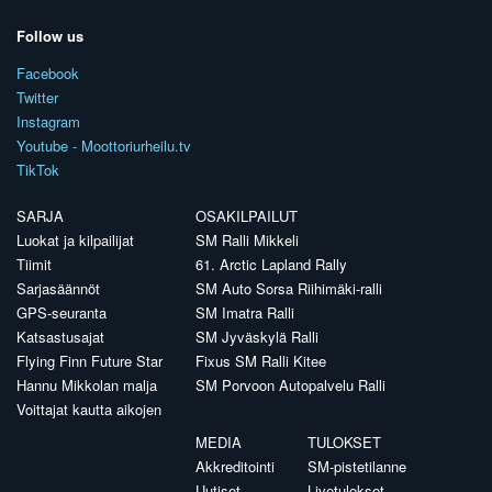
Follow us
Facebook
Twitter
Instagram
Youtube - Moottoriurheilu.tv
TikTok
SARJA
OSAKILPAILUT
Luokat ja kilpailijat
SM Ralli Mikkeli
Tiimit
61. Arctic Lapland Rally
Sarjasäännöt
SM Auto Sorsa Riihimäki-ralli
GPS-seuranta
SM Imatra Ralli
Katsastusajat
SM Jyväskylä Ralli
Flying Finn Future Star
Fixus SM Ralli Kitee
Hannu Mikkolan malja
SM Porvoon Autopalvelu Ralli
Voittajat kautta aikojen
MEDIA
TULOKSET
Akkreditointi
SM-pistetilanne
Uutiset
Livetulokset