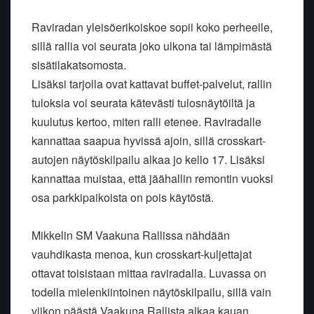
Raviradan yleisöerikoiskoe sopii koko perheelle,
sillä rallia voi seurata joko ulkona tai lämpimästä
sisätilakatsomosta.
Lisäksi tarjolla ovat kattavat buffet-palvelut, rallin
tuloksia voi seurata kätevästi tulosnäytöiltä ja
kuulutus kertoo, miten ralli etenee. Raviradalle
kannattaa saapua hyvissä ajoin, sillä crosskart-
autojen näytöskilpailu alkaa jo kello 17. Lisäksi
kannattaa muistaa, että jäähallin remontin vuoksi
osa parkkipaikoista on pois käytöstä.
Mikkelin SM Vaakuna Rallissa nähdään
vauhdikasta menoa, kun crosskart-kuljettajat
ottavat toisistaan mittaa raviradalla. Luvassa on
todella mielenkiintoinen näytöskilpailu, sillä vain
viikon päästä Vaakuna Rallista alkaa kauan