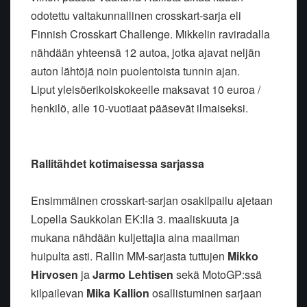
odotettu valtakunnallinen crosskart-sarja eli
Finnish Crosskart Challenge. Mikkelin raviradalla
nähdään yhteensä 12 autoa, jotka ajavat neljän
auton lähtöjä noin puolentoista tunnin ajan.
Liput yleisöerikoiskokeelle maksavat 10 euroa /
henkilö, alle 10-vuotiaat pääsevät ilmaiseksi.
Rallitähdet kotimaisessa sarjassa
Ensimmäinen crosskart-sarjan osakilpailu ajetaan
Lopella Saukkolan EK:lla 3. maaliskuuta ja
mukana nähdään kuljettajia aina maailman
huipulta asti. Rallin MM-sarjasta tuttujen
Mikko
Hirvosen
ja
Jarmo Lehtisen
sekä MotoGP:ssä
kilpailevan
Mika Kallion
osallistuminen sarjaan