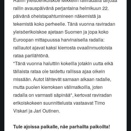
Rallin yleisöerikoiskoe Mikkelin raviradalla tarjoaa
rallin avauspäivänä perjantaina helmikuun 22.
päivänä oheistapahtumineen näkemistä ja
tekemistä koko perheelle. Tänä vuonna raviradan
yleisöerikoiskoe ajetaan Suomen ja jopa koko
Euroopan mittapuussa harvinaisella radalla:
ralliautot ajavat kaksi kierrosta ovaalinmuotoista
rataa parilähtönä.
"Tänä vuonna haluttiin kokeilla jotakin uutta eikä
tällaista rataa ole taidettu rallissa ajaa oikein
missään. Autot lähtevät samaan aikaan radalle,
mutta puolen kierroksen välimatkoilla, joten
radalla on varmasti säpinää", kertovat raviradan
erikoiskokeen suunnittelusta vastaavat Timo
Viskari ja Jari Outinen.
Tule ajoissa paikalle, näe parhailta paikoilta!