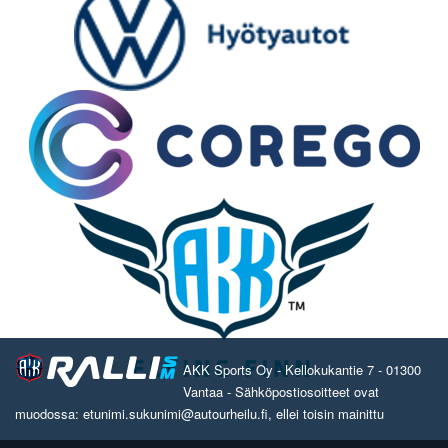
AKK Sports Oy - Kellokukantie 7 - 01300
Vantaa - Sähköpostiosoitteet ovat
muodossa: etunimi.sukunimi@autourheilu.fi, ellei toisin mainittu