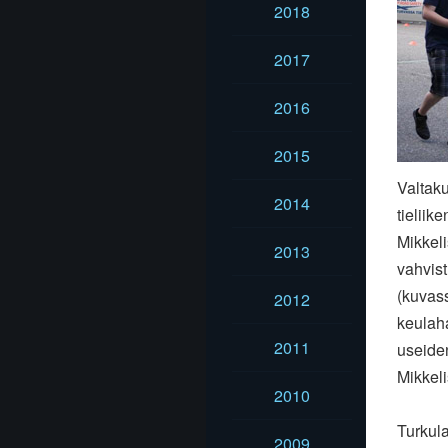
2018
2017
2016
2015
Valtaku
2014
tielii
Mikkel
2013
vahvist
(kuvass
2012
keulah
2011
useiden
Mikkeli
2010
Turkula
2009