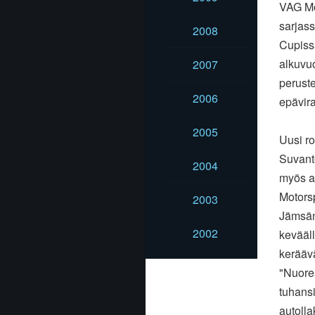
VAG Mot
sarjass
2008
Cupissa
alkuvu
2007
peruste
2006
epävir
2005
Uusi ro
Suvanto
2004
myös au
Motors
2003
Jämsän 
2002
kevääl
keräävät
"Nuores
tuhansi
autolla