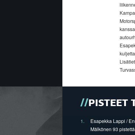
liikenn
Kampanj
Motorsp
kanssa
autourh
Esapekk
kuljet
Lisätie
Turvass
PISTEET 
1.
Esapekka Lappi / En
Mälkönen 93 pistettä