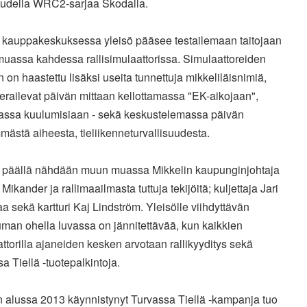
kaudella WRC2-sarjaa Skodalla.
n kauppakeskuksessa yleisö pääsee testailemaan taitojaan
uassa kahdessa rallisimulaattorissa. Simulaattoreiden
in on haastettu lisäksi useita tunnettuja mikkeliläisnimiä,
ierailevat päivän mittaan kellottamassa "EK-aikojaan",
assa kuulumisiaan - sekä keskustelemassa päivän
mästä aiheesta, tieliikenneturvallisuudesta.
 päällä nähdään muun muassa Mikkelin kaupunginjohtaja
ikander ja rallimaailmasta tuttuja tekijöitä; kuljettaja Jari
 sekä kartturi Kaj Lindström. Yleisölle viihdyttävän
man ohella luvassa on jännitettävää, kun kaikkien
ttorilla ajaneiden kesken arvotaan rallikyyditys sekä
a Tiellä -tuotepalkintoja.
 alussa 2013 käynnistynyt Turvassa Tiellä -kampanja tuo