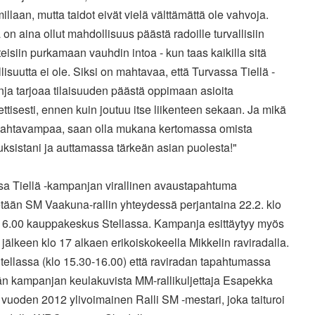
illaan, mutta taidot eivät vielä välttämättä ole vahvoja.
 on aina ollut mahdollisuus päästä radoille turvallisiin
eisiin purkamaan vauhdin intoa - kun taas kaikilla sitä
isuutta ei ole. Siksi on mahtavaa, että Turvassa Tiellä -
ja tarjoaa tilaisuuden päästä oppimaan asioita
ttisesti, ennen kuin joutuu itse liikenteen sekaan. Ja mikä
mahtavampaa, saan olla mukana kertomassa omista
ksistani ja auttamassa tärkeän asian puolesta!"
sa Tiellä -kampanjan virallinen avaustapahtuma
etään SM Vaakuna-rallin yhteydessä perjantaina 22.2. klo
16.00 kauppakeskus Stellassa. Kampanja esittäytyy myös
 jälkeen klo 17 alkaen erikoiskokeella Mikkelin raviradalla.
ellassa (klo 15.30-16.00) että raviradan tapahtumassa
n kampanjan keulakuvista MM-rallikuljettaja Esapekka
 vuoden 2012 ylivoimainen Ralli SM -mestari, joka taituroi