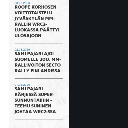
03.08.2026
ROOPE KORHOSEN
VOITTOTAISTELU
JYVÄSKYLÄN MM-
RALLIN WRC2-
LUOKASSA PÄÄTTYI
ULOSAJOON
02.08.2026
SAMI PAJARI AJOI
SUOMELLE 200. MM-
RALLIVOITON SECTO
RALLY FINLANDISSA
01.08.2026
SAMI PAJARI
KÄRJESSÄ SUPER-
SUNNUNTAIHIN -
TEEMU SUNINEN
JOHTAA WRC2:SSA