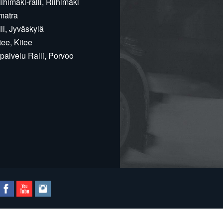
himäki-ralli, Riihimäki
matra
i, Jyväskylä
ee, Kitee
alvelu Ralli, Porvoo