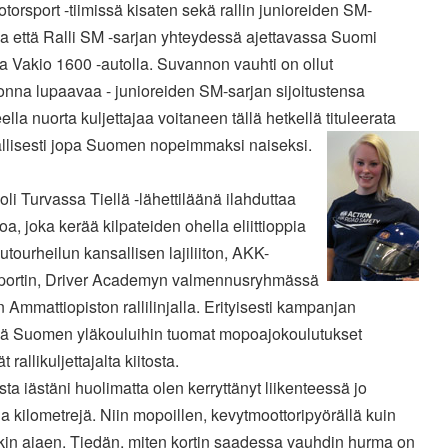
orsport -tiimissä kisaten sekä rallin junioreiden SM-
a että Ralli SM -sarjan yhteydessä ajettavassa Suomi
 Vakio 1600 -autolla. Suvannon vauhti on ollut
onna lupaavaa - junioreiden SM-sarjan sijoitustensa
ella nuorta kuljettajaa voitaneen tällä hetkellä tituleerata
allisesti jopa Suomen nopeimmaksi naiseksi.
oli Turvassa Tiellä -lähettiläänä ilahduttaa
a, joka kerää kilpateiden ohella eliittioppia
tourheilun kansallisen lajiliiton, AKK-
portin, Driver Academyn valmennusryhmässä
Ammattiopiston rallilinjalla. Erityisesti kampanjan
lä Suomen yläkouluihin tuomat mopoajokoulutukset
 rallikuljettajalta kiitosta.
ta iästäni huolimatta olen kerryttänyt liikenteessä jo
a kilometrejä. Niin mopoillen, kevytmoottoripyörällä kuin
kin ajaen. Tiedän, miten kortin saadessa vauhdin hurma on