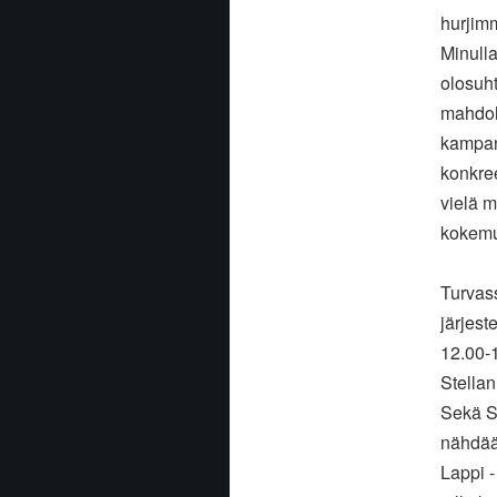
hurjimm
Minulla
olosuht
mahdoll
kampan
konkree
vielä 
kokemu
Turvas
järjest
12.00-
Stellan
Sekä St
nähdää
Lappi -