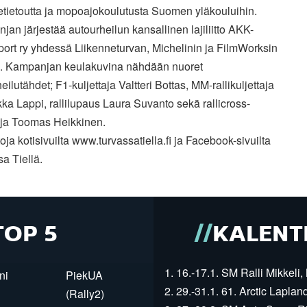
etietoutta ja mopoajokoulutusta Suomen yläkouluihin.
an järjestää autourheilun kansallinen lajiliitto AKK-
ort ry yhdessä Liikenneturvan, Michelinin ja FilmWorksin
. Kampanjan keulakuvina nähdään nuoret
eilutähdet; F1-kuljettaja Valtteri Bottas, MM-rallikuljettaja
a Lappi, rallilupaus Laura Suvanto sekä rallicross-
taja Toomas Heikkinen.
toja kotisivuilta www.turvassatiella.fi ja Facebook-sivuilta
a Tiellä.
TOP 5
KALENT
1. 16.-17.1. SM Ralli Mikkeli, 
ni
PiekUA
2. 29.-31.1. 61. Arctic Laplan
(Rally2)