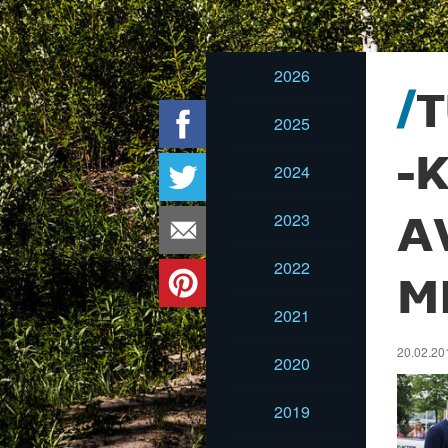
2026
T
2025
-
2024
2023
A
2022
M
2021
20.02.201
2020
2019