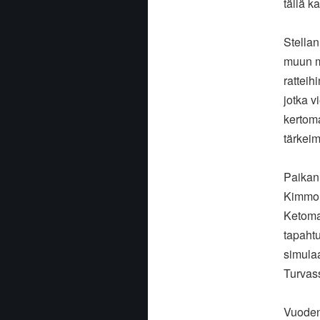
tällä 
Stella
muun m
ratteih
jotka v
kertom
tärkeim
Paikan
Kimmo M
Ketomaa
tapahtu
simulaa
Turvass
Vuoden