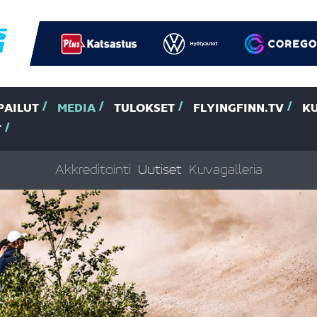
PAILUT
MEDIA
TULOKSET
FLYINGFINN.TV
K
T
Akkreditointi
Uutiset
Kuvagalleria