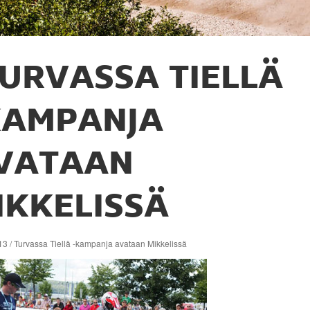
URVASSA TIELLÄ
KAMPANJA
VATAAN
IKKELISSÄ
3 / Turvassa Tiellä -kampanja avataan Mikkelissä