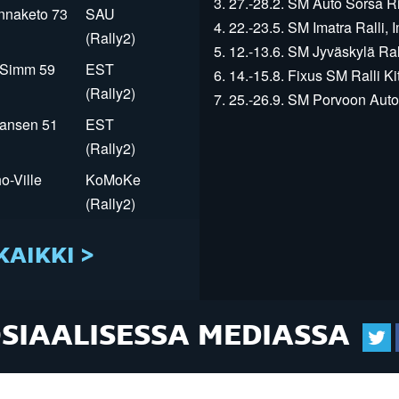
3. 27.-28.2. SM Auto Sorsa Rii
innaketo 73
SAU
4. 22.-23.5. SM Imatra Ralli, I
(Rally2)
5. 12.-13.6. SM Jyväskylä Rall
r Simm 59
EST
6. 14.-15.8. Fixus SM Ralli Kit
(Rally2)
7. 25.-26.9. SM Porvoon Autop
Jansen 51
EST
(Rally2)
o-Ville
KoMoKe
(Rally2)
KAIKKI >
OSIAALISESSA MEDIASSA