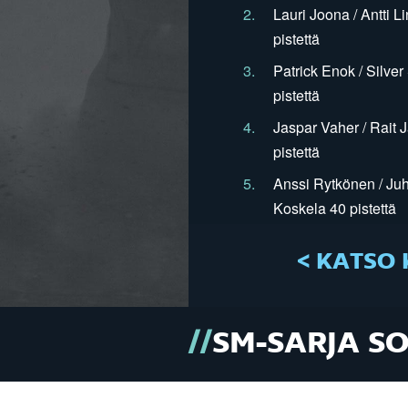
2.
Lauri Joona / Antti L
pistettä
3.
Patrick Enok / Silve
pistettä
4.
Jaspar Vaher / Rait 
pistettä
5.
Anssi Rytkönen / Juh
Koskela 40 pistettä
< KATSO 
SM-SARJA S