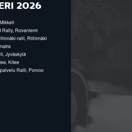
ERI 2026
Mikkeli
d Rally, Rovaniemi
himäki-ralli, Riihimäki
matra
i, Jyväskylä
ee, Kitee
alvelu Ralli, Porvoo