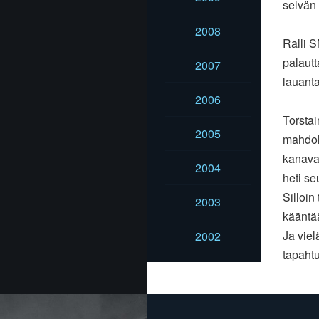
selvän t
2008
Ralli S
palautt
2007
lauant
2006
Torstai
2005
mahdol
kanava
2004
heti s
Silloin
2003
kääntä
Ja viel
2002
tapaht