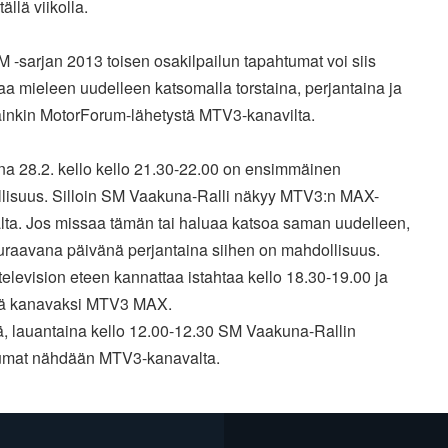
ällä viikolla.
M -sarjan 2013 toisen osakilpailun tapahtumat voi siis
aa mieleen uudelleen katsomalla torstaina, perjantaina ja
ainkin MotorForum-lähetystä MTV3-kanavilta.
na 28.2. kello kello 21.30-22.00 on ensimmäinen
lisuus. Silloin SM Vaakuna-Ralli näkyy MTV3:n MAX-
lta. Jos missaa tämän tai haluaa katsoa saman uudelleen,
euraavana päivänä perjantaina siihen on mahdollisuus.
 television eteen kannattaa istahtaa kello 18.30-19.00 ja
ä kanavaksi MTV3 MAX.
ä, lauantaina kello 12.00-12.30 SM Vaakuna-Rallin
umat nähdään MTV3-kanavalta.