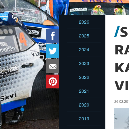
2026
S
2025
R
2024
2023
K
2022
V
2021
26.02.201
2020
2019