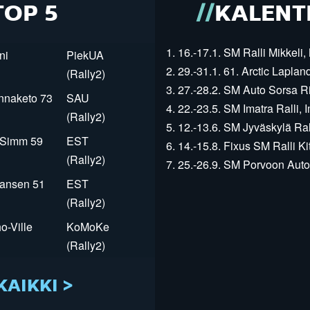
TOP 5
KALENT
1. 16.-17.1. SM Ralli Mikkeli, 
ni
PiekUA
2. 29.-31.1. 61. Arctic Laplan
(Rally2)
3. 27.-28.2. SM Auto Sorsa Rii
innaketo 73
SAU
4. 22.-23.5. SM Imatra Ralli, I
(Rally2)
5. 12.-13.6. SM Jyväskylä Rall
r Simm 59
EST
6. 14.-15.8. Fixus SM Ralli Kit
(Rally2)
7. 25.-26.9. SM Porvoon Autop
Jansen 51
EST
(Rally2)
o-Ville
KoMoKe
(Rally2)
KAIKKI >