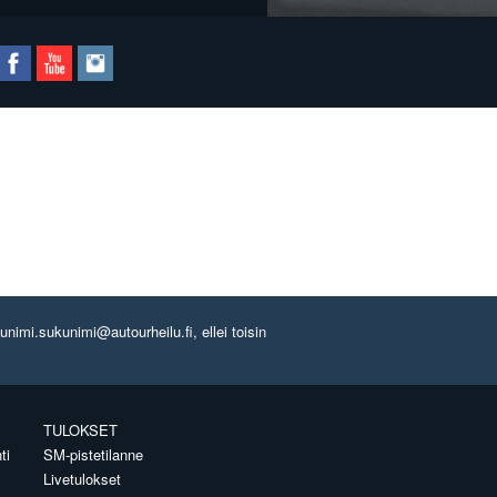
imi.sukunimi@autourheilu.fi, ellei toisin
TULOKSET
ti
SM-pistetilanne
Livetulokset