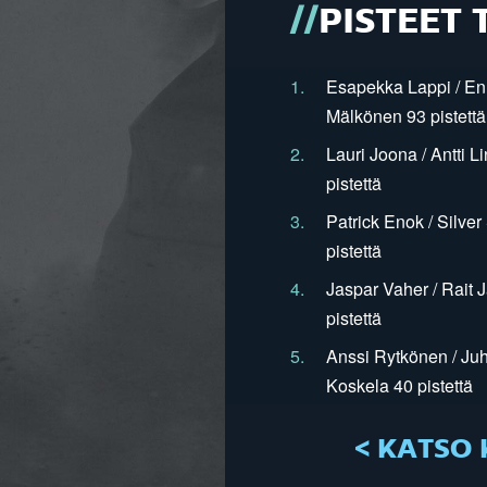
PISTEET 
1.
Esapekka Lappi / En
Mälkönen 93 pistettä
2.
Lauri Joona / Antti L
pistettä
3.
Patrick Enok / Silve
pistettä
4.
Jaspar Vaher / Rait 
pistettä
5.
Anssi Rytkönen / Juh
Koskela 40 pistettä
< KATSO 