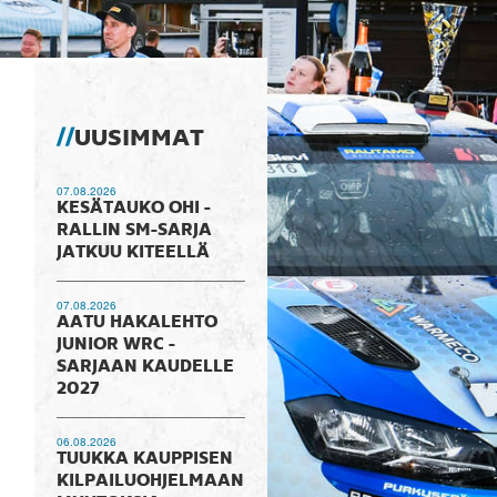
UUSIMMAT
07.08.2026
KESÄTAUKO OHI -
RALLIN SM-SARJA
JATKUU KITEELLÄ
07.08.2026
AATU HAKALEHTO
JUNIOR WRC -
SARJAAN KAUDELLE
2027
06.08.2026
TUUKKA KAUPPISEN
KILPAILUOHJELMAAN