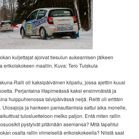
kan kuljettajat ajoivat tiesulun aukeamisen jälkeen
a erikoiskokeen maaliin. Kuva: Tero Tuiskula
una-Ralli oli kaksipäiväinen kilpailu, jossa ajettiin kuusi
koetta. Perjantaina iltapimeässä kaksi ensimmäistä ja
ina huippuhienossa talvipäivässä neljä. Reitti oli erittäin
. Ulosajoja ja hankeen pamauttamisia sattui aika monelle,
aikuttivat tulosluetteloon melko paljon. Entä miten rallin
osuosikit pystyivät pitämään asemansa? Mitä tapahtui
kan osalta rallin viimeisellä erikoiskokeella? Niistä saat