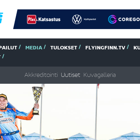
PAILUT
MEDIA
TULOKSET
FLYINGFINN.TV
K
T
Akkreditointi
Uutiset
Kuvagalleria