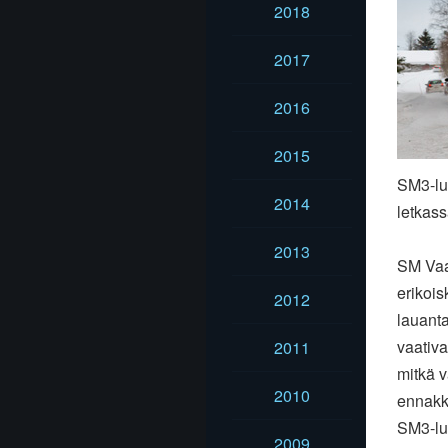
2018
2017
2016
2015
SM3-luo
2014
letkass
2013
SM Vaak
erikois
2012
lauanta
vaativa
2011
mitkä v
2010
ennakk
SM3-luo
2009