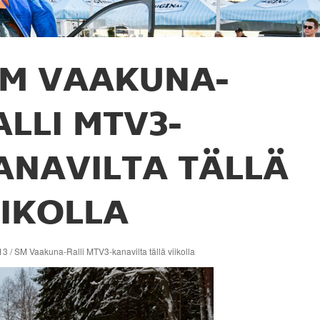
M VAAKUNA-
ALLI MTV3-
ANAVILTA TÄLLÄ
IIKOLLA
3 / SM Vaakuna-Ralli MTV3-kanavilta tällä viikolla