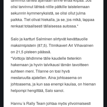
tarvinnut lähteä ajamaan sinne enää kilpaa. Jos
olisi tarvinnut lähteä niille pätkille taistelemaan
sekunnin kymmenyksistä, se olisi ollut julma
paikka. Tiet olivat hiekalla, ja se, jos mikä, tappaa
renkaat totaalisesti tällaisessa autossa."
Salo ja kartturi Salminen siirtyvät kevättauolle
maksimipistein (87,5). Tiimikaveri Ari Vihavainen
on 21,5 pisteen päässä.
"Voittoja lähdimme tälle kaudelle tietenkin
hakemaan ja hyvin talvikausi tämän tavoitteen
suhteen meni. Tilanne on tosi hyvä
mestaruutta ajatellen. Aina johtoasema on
johtoasema, ja kun saa enempi kaulaa, on hieman
helpompi hengittää, Salo sanoi.
Hannu´s Rally Team johtaa myös ylivoimaisesti