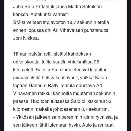
Juha Salo kartanlukijansa Marko Salmisen
kanssa. Autokunta varmisti
SM-talvelleen triplavoiton 16,7 sekunnin erolla
ennen lopussa ohi Ari Vihavaisen puristanutta
Joni Nikkoa.
Tämän päivän reitti sisälsi kahdeksan
erikoiskoetta, joille saatiin yhteismittaa 95
kilometriä. Salo ja Salminen etenivät kilpailun
avauslenkillä heti vakuuttavasti, vaikka Salon
tapaan Hannu´s Rally Teamia edustava Ari
Vihavainen roikkui kannoilla muutaman sekunnin
päässä. Huoltoon tultaessa Salo oli kiskonut 33
kilometrin matkalla johtoaseman 8,7 sekuntiin.
- Ykkösen jälkeen sain paremmin kiinni rytmistä, ja
sen jälkeen lähti tulemaan hyvin. Auto ja renkaat