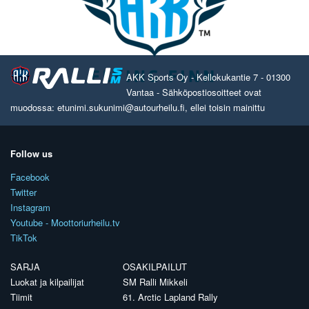
AKK Sports Oy - Kellokukantie 7 - 01300
Vantaa - Sähköpostiosoitteet ovat
muodossa: etunimi.sukunimi@autourheilu.fi, ellei toisin mainittu
Follow us
Facebook
Twitter
Instagram
Youtube - Moottoriurheilu.tv
TikTok
SARJA
OSAKILPAILUT
Luokat ja kilpailijat
SM Ralli Mikkeli
Tiimit
61. Arctic Lapland Rally