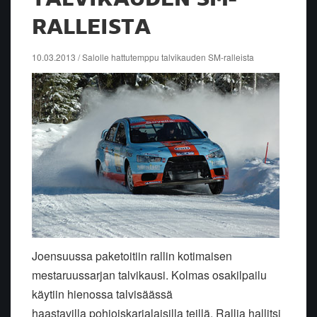
RALLEISTA
10.03.2013 / Salolle hattutemppu talvikauden SM-ralleista
Joensuussa paketoitiin rallin kotimaisen
mestaruussarjan talvikausi. Kolmas osakilpailu
käytiin hienossa talvisäässä
haastavilla pohjoiskarjalaisilla teillä. Rallia hallitsi