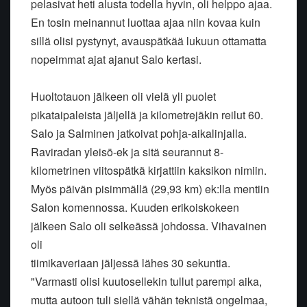
pelasivat heti alusta todella hyvin, oli helppo ajaa.
En tosin meinannut luottaa ajaa niin kovaa kuin
sillä olisi pystynyt, avauspätkää lukuun ottamatta
nopeimmat ajat ajanut Salo kertasi.
Huoltotauon jälkeen oli vielä yli puolet
pikataipaleista jäljellä ja kilometrejäkin reilut 60.
Salo ja Salminen jatkoivat pohja-aikalinjalla.
Raviradan yleisö-ek ja sitä seurannut 8-
kilometrinen viitospätkä kirjattiin kaksikon nimiin.
Myös päivän pisimmällä (29,93 km) ek:lla mentiin
Salon komennossa. Kuuden erikoiskokeen
jälkeen Salo oli selkeässä johdossa. Vihavainen
oli
tiimikaveriaan jäljessä lähes 30 sekuntia.
"Varmasti olisi kuutosellekin tullut parempi aika,
mutta autoon tuli siellä vähän teknistä ongelmaa,