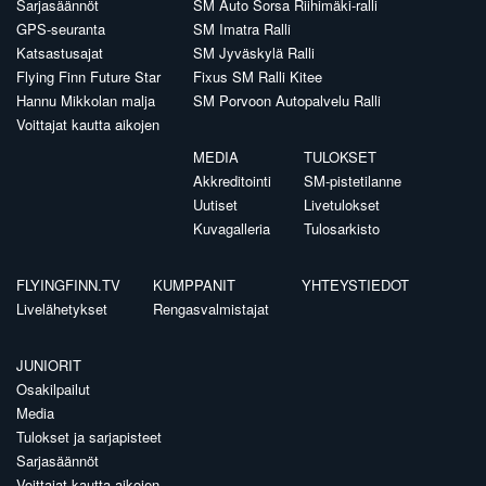
Sarjasäännöt
SM Auto Sorsa Riihimäki-ralli
GPS-seuranta
SM Imatra Ralli
Katsastusajat
SM Jyväskylä Ralli
Flying Finn Future Star
Fixus SM Ralli Kitee
Hannu Mikkolan malja
SM Porvoon Autopalvelu Ralli
Voittajat kautta aikojen
MEDIA
TULOKSET
Akkreditointi
SM-pistetilanne
Uutiset
Livetulokset
Kuvagalleria
Tulosarkisto
FLYINGFINN.TV
KUMPPANIT
YHTEYSTIEDOT
Livelähetykset
Rengasvalmistajat
JUNIORIT
Osakilpailut
Media
Tulokset ja sarjapisteet
Sarjasäännöt
Voittajat kautta aikojen