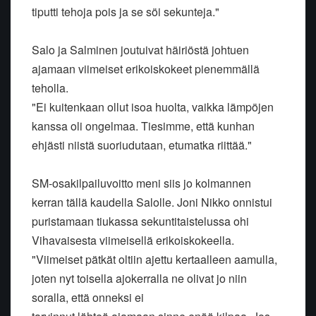
tiputti tehoja pois ja se söi sekunteja."
Salo ja Salminen joutuivat häiriöstä johtuen
ajamaan viimeiset erikoiskokeet pienemmällä
teholla.
"Ei kuitenkaan ollut isoa huolta, vaikka lämpöjen
kanssa oli ongelmaa. Tiesimme, että kunhan
ehjästi niistä suoriudutaan, etumatka riittää."
SM-osakilpailuvoitto meni siis jo kolmannen
kerran tällä kaudella Salolle. Joni Nikko onnistui
puristamaan tiukassa sekuntitaistelussa ohi
Vihavaisesta viimeisellä erikoiskokeella.
"Viimeiset pätkät oltiin ajettu kertaalleen aamulla,
joten nyt toisella ajokerralla ne olivat jo niin
soralla, että onneksi ei