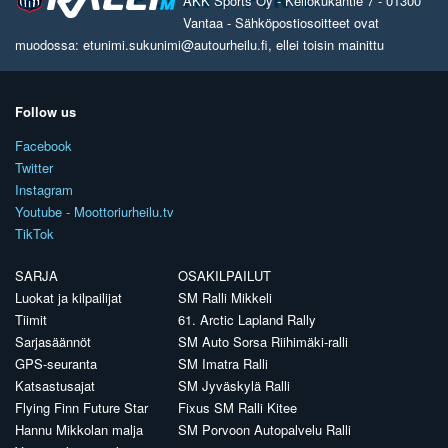
AKK Sports Oy - Kellokukantie 7 - 01300
Vantaa - Sähköpostiosoitteet ovat
muodossa: etunimi.sukunimi@autourheilu.fi, ellei toisin mainittu
Follow us
Facebook
Twitter
Instagram
Youtube - Moottoriurheilu.tv
TikTok
SARJA
OSAKILPAILUT
Luokat ja kilpailijat
SM Ralli Mikkeli
Tiimit
61. Arctic Lapland Rally
Sarjasäännöt
SM Auto Sorsa Riihimäki-ralli
GPS-seuranta
SM Imatra Ralli
Katsastusajat
SM Jyväskylä Ralli
Flying Finn Future Star
Fixus SM Ralli Kitee
Hannu Mikkolan malja
SM Porvoon Autopalvelu Ralli