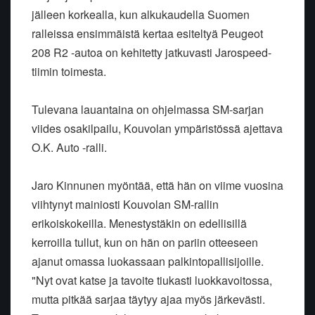
jälleen korkealla, kun alkukaudella Suomen
ralleissa ensimmäistä kertaa esiteltyä Peugeot
208 R2 -autoa on kehitetty jatkuvasti Jarospeed-
tiimin toimesta.
Tulevana lauantaina on ohjelmassa SM-sarjan
viides osakilpailu, Kouvolan ympäristössä ajettava
O.K. Auto -ralli.
Jaro Kinnunen myöntää, että hän on viime vuosina
viihtynyt mainiosti Kouvolan SM-rallin
erikoiskokeilla. Menestystäkin on edellisillä
kerroilla tullut, kun on hän on pariin otteeseen
ajanut omassa luokassaan palkintopallisijoille.
"Nyt ovat katse ja tavoite tiukasti luokkavoitossa,
mutta pitkää sarjaa täytyy ajaa myös järkevästi.