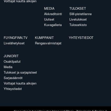
Voittajat kautta aikojen
MEDIA
TULOKSET
Akkreditointi
SM-pistetilanne
Uutiset
Livetulokset
Kuvagalleria
Tulosarkisto
FLYINGFINN.TV
KUMPPANIT
YHTEYSTIEDOT
Livelähetykset
Rengasvalmistajat
JUNIORIT
Osakilpailut
Media
Tulokset ja sarjapisteet
Sarjasäännöt
Voittajat kautta aikojen
Yhteystiedot