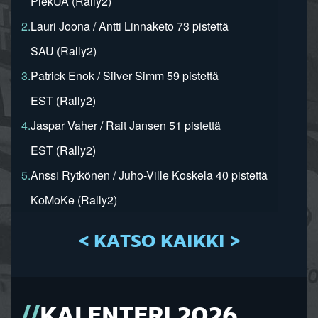
PiekUA (Rally2)
2.
Lauri Joona / Antti Linnaketo 73 pistettä
SAU (Rally2)
3.
Patrick Enok / Silver Simm 59 pistettä
EST (Rally2)
4.
Jaspar Vaher / Rait Jansen 51 pistettä
EST (Rally2)
5.
Anssi Rytkönen / Juho-Ville Koskela 40 pistettä
KoMoKe (Rally2)
< KATSO KAIKKI >
KALENTERI 2026