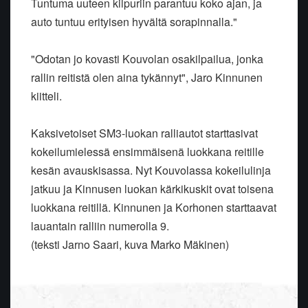
Tuntuma uuteen kilpuriin parantuu koko ajan, ja
auto tuntuu erityisen hyvältä sorapinnalla."
"Odotan jo kovasti Kouvolan osakilpailua, jonka
rallin reitistä olen aina tykännyt", Jaro Kinnunen
kiitteli.
Kaksivetoiset SM3-luokan ralliautot starttasivat
kokeilumielessä ensimmäisenä luokkana reitille
kesän avauskisassa. Nyt Kouvolassa kokeilulinja
jatkuu ja Kinnusen luokan kärkikuskit ovat toisena
luokkana reitillä. Kinnunen ja Korhonen starttaavat
lauantain ralliin numerolla 9.
(teksti Jarno Saari, kuva Marko Mäkinen)