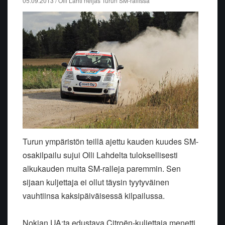
05.09.2013 / Olli Lahti neljäs Turun SM-rallissa
Turun ympäristön teillä ajettu kauden kuudes SM-
osakilpailu sujui Olli Lahdelta tuloksellisesti
alkukauden muita SM-ralleja paremmin. Sen
sijaan kuljettaja ei ollut täysin tyytyväinen
vauhtiinsa kaksipäiväisessä kilpailussa.
Nokian UA:ta edustava Citroën-kuljettaja menetti