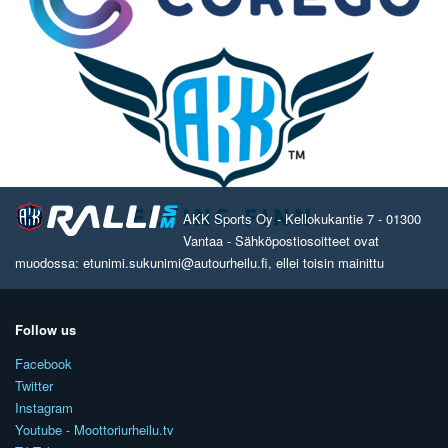
AKK Sports Oy - Kellokukantie 7 - 01300
Vantaa - Sähköpostiosoitteet ovat
muodossa: etunimi.sukunimi@autourheilu.fi, ellei toisin mainittu
Follow us
Facebook
Twitter
Instagram
Youtube - Moottoriurheilu.tv