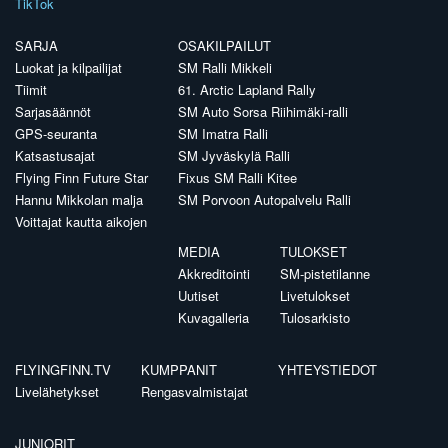
TikTok
SARJA
OSAKILPAILUT
Luokat ja kilpailijat
SM Ralli Mikkeli
Tiimit
61. Arctic Lapland Rally
Sarjasäännöt
SM Auto Sorsa Riihimäki-ralli
GPS-seuranta
SM Imatra Ralli
Katsastusajat
SM Jyväskylä Ralli
Flying Finn Future Star
Fixus SM Ralli Kitee
Hannu Mikkolan malja
SM Porvoon Autopalvelu Ralli
Voittajat kautta aikojen
MEDIA
TULOKSET
Akkreditointi
SM-pistetilanne
Uutiset
Livetulokset
Kuvagalleria
Tulosarkisto
FLYINGFINN.TV
KUMPPANIT
YHTEYSTIEDOT
Livelähetykset
Rengasvalmistajat
JUNIORIT