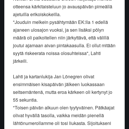
otteensa kärkitaisteluun jo avauspäivän pimeällä
ajetuilla erikoiskokeilla.
"Jouduin melkein pysähtymään EK:lla 1 edellä
ajaneen ulosajon vuoksi, ja sen lisäksi pölyn
määrä oli paikoitellen niin järkyttävä, että välillä
joutui ajamaan aivan pintakaasulla. Ei ollut mitään
syytä riskeerata noissa olosuhteissa", Lahti
järkeili.
Lahti ja kartanlukija Jan Lönegren olivat
ensimmäisen kisapäivän jälkeen luokassaan
seitsemäntenä, mutta eroa kärkeen oli kertynyt jo
55 sekuntia.
"Toisen päivän alkuun olen tyytyväinen. Pätkäajat
olivat hyvällä tasolla, vaikka meidän pienellä
lähtönumerollamme oli tosi liukasta. Sijoitukseni