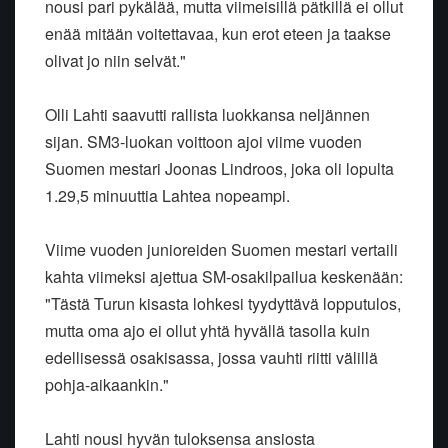
nousi pari pykälää, mutta viimeisillä pätkillä ei ollut
enää mitään voitettavaa, kun erot eteen ja taakse
olivat jo niin selvät."
Olli Lahti saavutti rallista luokkansa neljännen
sijan. SM3-luokan voittoon ajoi viime vuoden
Suomen mestari Joonas Lindroos, joka oli lopulta
1.29,5 minuuttia Lahtea nopeampi.
Viime vuoden junioreiden Suomen mestari vertaili
kahta viimeksi ajettua SM-osakilpailua keskenään:
"Tästä Turun kisasta lohkesi tyydyttävä lopputulos,
mutta oma ajo ei ollut yhtä hyvällä tasolla kuin
edellisessä osakisassa, jossa vauhti riitti välillä
pohja-aikaankin."
Lahti nousi hyvän tuloksensa ansiosta