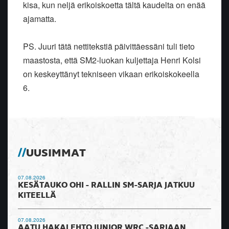
kisa, kun neljä erikoiskoetta tältä kaudelta on enää
ajamatta.
PS. Juuri tätä nettitekstiä päivittäessäni tuli tieto
maastosta, että SM2-luokan kuljettaja Henri Kolsi
on keskeyttänyt tekniseen vikaan erikoiskokeella
6.
UUSIMMAT
07.08.2026
KESÄTAUKO OHI - RALLIN SM-SARJA JATKUU
KITEELLÄ
07.08.2026
AATU HAKALEHTO JUNIOR WRC -SARJAAN