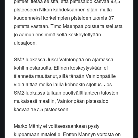
pisteet, tietää se sitä, että pistesaldo kasvaa 92,5
pisteeseen Nikon kahdeksannen sijan, mutta
kuudenneksi korkeimpien pisteiden tuomia 87
pistettä vastaan. Timo Mäenpää poistui taistelusta
jo aamun ensimmäisellä keskeytettyään
ulosajoon.
SM2-luokassa Jussi Vainionpää on ajamassa
kohti mestaruutta. Eilinen keskeytyskään ei
tilannetta muuttanut, sillä tänään Vainionpäälle
vielä riittää melko lailla kehnokin sijoitus. Jos
SM2-luokassa tullaan puolivälitilanteen tulosten
mukaisesti maaliin, Vainionpään pistesaldo
kasvaa 157,5 pisteeseen.
Marko Mänty ei voittaessaankaan pysty
kiipeämään mitaleille. Eniten Männyn voitosta on