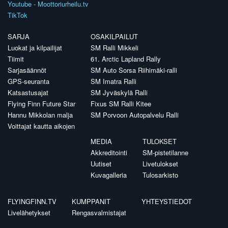
Youtube - Moottoriurheilu.tv
TikTok
SARJA
OSAKILPAILUT
Luokat ja kilpailijat
SM Ralli Mikkeli
Tiimit
61. Arctic Lapland Rally
Sarjasäännöt
SM Auto Sorsa Riihimäki-ralli
GPS-seuranta
SM Imatra Ralli
Katsastusajat
SM Jyväskylä Ralli
Flying Finn Future Star
Fixus SM Ralli Kitee
Hannu Mikkolan malja
SM Porvoon Autopalvelu Ralli
Voittajat kautta aikojen
MEDIA
TULOKSET
Akkreditointi
SM-pistetilanne
Uutiset
Livetulokset
Kuvagalleria
Tulosarkisto
FLYINGFINN.TV
KUMPPANIT
YHTEYSTIEDOT
Livelähetykset
Rengasvalmistajat