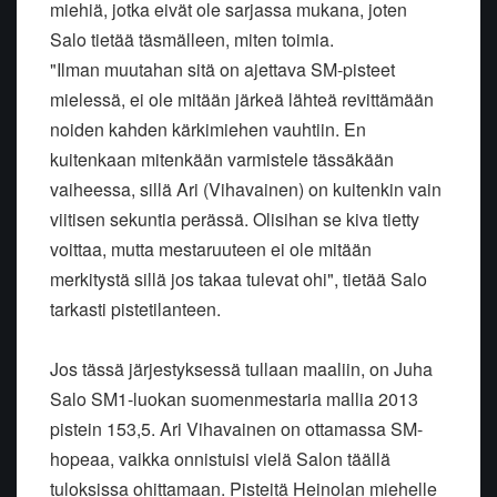
miehiä, jotka eivät ole sarjassa mukana, joten
Salo tietää täsmälleen, miten toimia.
"Ilman muutahan sitä on ajettava SM-pisteet
mielessä, ei ole mitään järkeä lähteä revittämään
noiden kahden kärkimiehen vauhtiin. En
kuitenkaan mitenkään varmistele tässäkään
vaiheessa, sillä Ari (Vihavainen) on kuitenkin vain
viitisen sekuntia perässä. Olisihan se kiva tietty
voittaa, mutta mestaruuteen ei ole mitään
merkitystä sillä jos takaa tulevat ohi", tietää Salo
tarkasti pistetilanteen.
Jos tässä järjestyksessä tullaan maaliin, on Juha
Salo SM1-luokan suomenmestaria mallia 2013
pistein 153,5. Ari Vihavainen on ottamassa SM-
hopeaa, vaikka onnistuisi vielä Salon täällä
tuloksissa ohittamaan. Pisteitä Heinolan miehelle