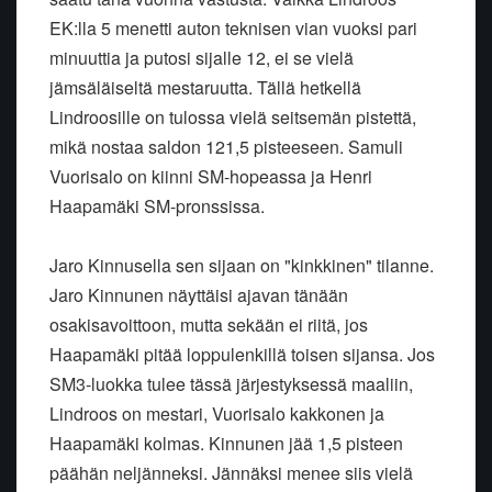
EK:lla 5 menetti auton teknisen vian vuoksi pari
minuuttia ja putosi sijalle 12, ei se vielä
jämsäläiseltä mestaruutta. Tällä hetkellä
Lindroosille on tulossa vielä seitsemän pistettä,
mikä nostaa saldon 121,5 pisteeseen. Samuli
Vuorisalo on kiinni SM-hopeassa ja Henri
Haapamäki SM-pronssissa.
Jaro Kinnusella sen sijaan on "kinkkinen" tilanne.
Jaro Kinnunen näyttäisi ajavan tänään
osakisavoittoon, mutta sekään ei riitä, jos
Haapamäki pitää loppulenkillä toisen sijansa. Jos
SM3-luokka tulee tässä järjestyksessä maaliin,
Lindroos on mestari, Vuorisalo kakkonen ja
Haapamäki kolmas. Kinnunen jää 1,5 pisteen
päähän neljänneksi. Jännäksi menee siis vielä