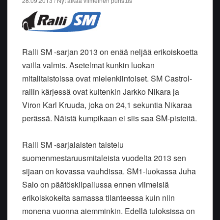
28.09.2013 / Nyt alkaa viimeinen puristus
Ralli SM -sarjan 2013 on enää neljää erikoiskoetta
vailla valmis. Asetelmat kunkin luokan
mitalitaistoissa ovat mielenkiintoiset. SM Castrol-
rallin kärjessä ovat kuitenkin Jarkko Nikara ja
Viron Karl Kruuda, joka on 24,1 sekuntia Nikaraa
perässä. Näistä kumpikaan ei siis saa SM-pisteitä.
Ralli SM -sarjalaisten taistelu
suomenmestaruusmitaleista vuodelta 2013 sen
sijaan on kovassa vauhdissa. SM1-luokassa Juha
Salo on päätöskilpailussa ennen viimeisiä
erikoiskokeita samassa tilanteessa kuin niin
monena vuonna aiemminkin. Edellä tuloksissa on