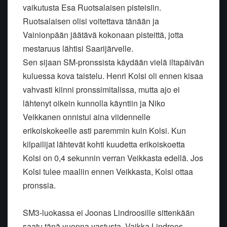
vaikutusta Esa Ruotsalaisen pisteisiin.
Ruotsalaisen olisi voitettava tänään ja
Vainionpään jäätävä kokonaan pisteittä, jotta
mestaruus lähtisi Saarijärvelle.
Sen sijaan SM-pronssista käydään vielä iltapäivän
kuluessa kova taistelu. Henri Kolsi oli ennen kisaa
vahvasti kiinni pronssimitalissa, mutta ajo ei
lähtenyt oikein kunnolla käyntiin ja Niko
Veikkanen onnistui aina viidennelle
erikoiskokeelle asti paremmin kuin Kolsi. Kun
kilpailijat lähtevät kohti kuudetta erikoiskoetta
Kolsi on 0,4 sekunnin verran Veikkasta edellä. Jos
Kolsi tulee maaliin ennen Veikkasta, Kolsi ottaa
pronssia.
SM3-luokassa ei Joonas Lindroosille sittenkään
saatu tänä vuonna vastusta. Vaikka Lindroos