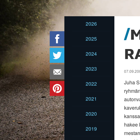
2026
M
2025
R
2024
2023
07.09.200
Juha Sa
2022
ryhmän 
2021
autonv
kaveruk
2020
kanssa
hakee 
2019
mestar