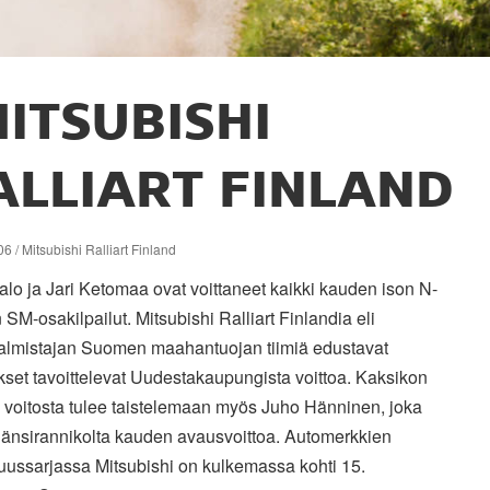
ITSUBISHI
ALLIART FINLAND
6 / Mitsubishi Ralliart Finland
lo ja Jari Ketomaa ovat voittaneet kaikki kauden ison N-
SM-osakilpailut. Mitsubishi Ralliart Finlandia eli
almistajan Suomen maahantuojan tiimiä edustavat
set tavoittelevat Uudestakaupungista voittoa. Kaksikon
 voitosta tulee taistelemaan myös Juho Hänninen, joka
länsirannikolta kauden avausvoittoa. Automerkkien
uussarjassa Mitsubishi on kulkemassa kohti 15.