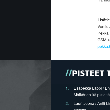
Lisätie
Vemic 
Pekka 
GSM +3
pekka.
PISTEET 
1.
Esapekka Lappi / En
Mälkönen 93 pistettä
2.
Lauri Joona / Antti L
pistettä