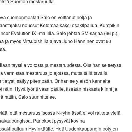
äistä Suomen mestaruutta.
eva suomenmestari Salo on voittanut neljä ja
aastajaksi noussut Ketomaa kaksi osakilpailua. Kumpikin
ncer Evolution IX -mallilla. Salo johtaa SM-sarjaa (66 p.),
a ja myös Mitsubishilla ajava Juho Hänninen ovat 60
sä.
ellaan täysillä voitosta ja mestaruudesta. Olisihan se tietysti
 varmistaa mestaruus jo ajoissa, mutta tällä tavalla
s tietysti säilyy pitempään. Onhan se yleisön kannalta
 näin. Hyvä lyönti vaan päälle, itseään niskasta kiinni ja
ä rattiin, Salo suunnittelee.
etää, että mestaruus isossa N-ryhmässä ei voi ratketa vielä
akaupungissa. Panokset pysyvät kovina
osakilpailuun Hyvinkäälle. Heti Uudenkaupungin pölyjen