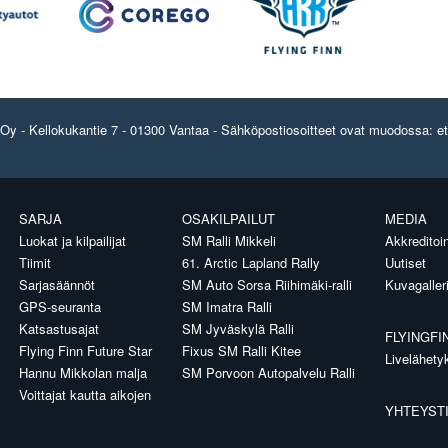
y - Kellokukantie 7 - 01300 Vantaa - Sähköpostiosoitteet ovat muodossa: etun
SARJA
OSAKILPAILUT
MEDIA
Luokat ja kilpailijat
SM Ralli Mikkeli
Akkreditoin
Tiimit
61. Arctic Lapland Rally
Uutiset
Sarjasäännöt
SM Auto Sorsa Riihimäki-ralli
Kuvagaller
GPS-seuranta
SM Imatra Ralli
Katsastusajat
SM Jyväskylä Ralli
FLYINGFI
Flying Finn Future Star
Fixus SM Ralli Kitee
Livelähety
Hannu Mikkolan malja
SM Porvoon Autopalvelu Ralli
Voittajat kautta aikojen
YHTEYST