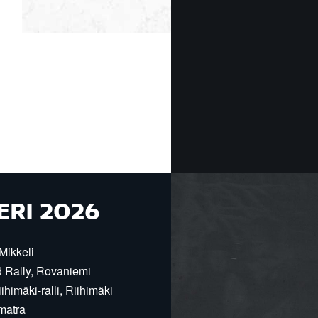
ERI 2026
Mikkeli
d Rally, Rovaniemi
himäki-ralli, Riihimäki
matra