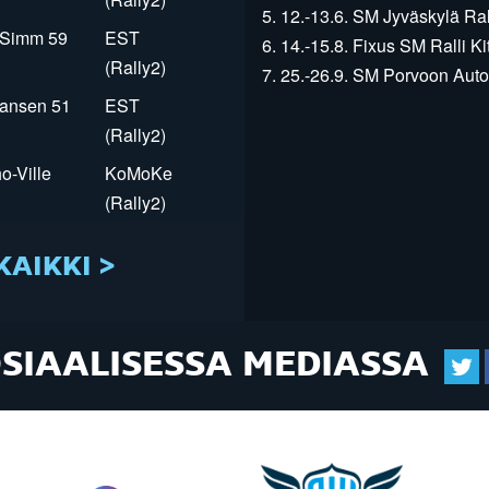
5. 12.-13.6. SM Jyväskylä Rall
r Simm 59
EST
6. 14.-15.8. Fixus SM Ralli Kit
(Rally2)
7. 25.-26.9. SM Porvoon Autop
Jansen 51
EST
(Rally2)
o-Ville
KoMoKe
(Rally2)
KAIKKI >
OSIAALISESSA MEDIASSA