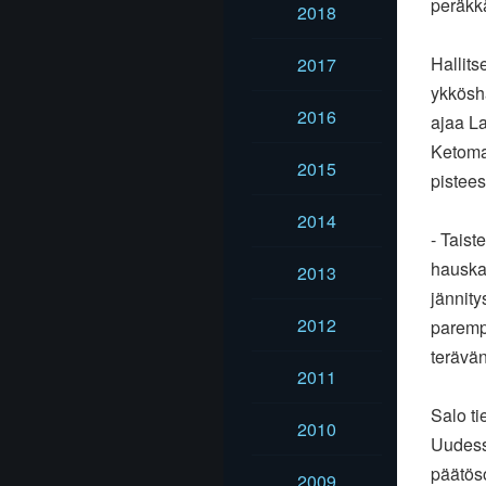
peräkk
2018
Hallits
2017
ykkösh
2016
ajaa La
Ketoma
2015
pistees
2014
- Taist
hauskaa
2013
jännity
2012
parempi
terävän
2011
Salo ti
2010
Uudess
päätös
2009