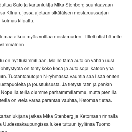
duttua Salo ja kartanlukija Mika Stenberg suuntaavaan
sa Kiinan, jossa ajetaan sikäläisen mestaruussarjan
kolmas kilpailu.
tomaa aikoo myös voittaa mestaruuden. Titteli olisi hänelle
nsimmäinen.
elu on nyt tiukimmillaan. Meille tämä auto on vähän uusi
Kehitystyötä on tehty koko kesä ja auto sopii käteen yhä
in. Tuotantoautojen N-ryhmässä vauhtia saa lisää eniten
ustapuolelta ja jousituksesta. Ja tietysti ratin ja penkin
. Nopeilla teillä olemme parhaimmillamme, mutta pienillä
a teillä on vielä varaa parantaa vauhtia, Ketomaa tietää.
artanlukijana jatkaa Mika Stenberg ja Ketomaan rinnalla
ja Uudessakaupungissa lukee tuttuun tyyliinsä Tuomo
nen.