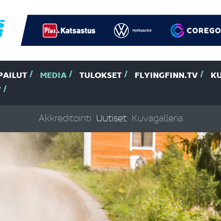
PAILUT
MEDIA
TULOKSET
FLYINGFINN.TV
K
T
Akkreditointi
Uutiset
Kuvagalleria