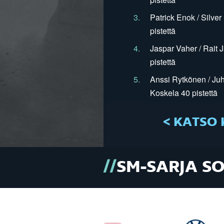
3.
Patrick Enok / Silve
pistettä
4.
Jaspar Vaher / Rait 
pistettä
5.
Anssi Rytkönen / Juh
Koskela 40 pistettä
< KATSO 
SM-SARJA S