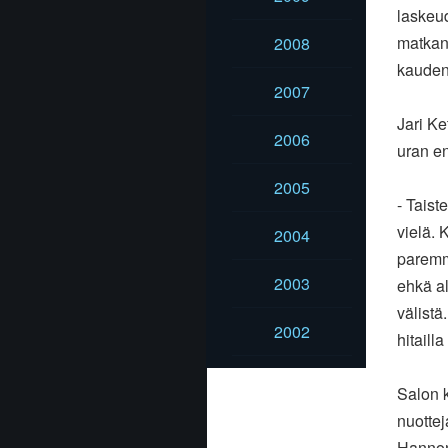
laskeu
matkan
2008
kauden 
2007
Jari Ke
2006
uran e
2005
- Taist
vielä. 
2004
paremm
2003
ehkä al
välistä
2002
hitaill
Salon k
nuotte
Hanno