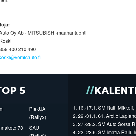
toja:
Auto Oy Ab - MITSUBISHI-maahantuonti
Koski
58 400 210 490
koski@vemicauto.fi
TOP 5
KALENT
1. 16.-17.1. SM Ralli Mikkeli, 
ni
PiekUA
2. 29.-31.1. 61. Arctic Laplan
(Rally2)
3. 27.-28.2. SM Auto Sorsa Rii
innaketo 73
SAU
4. 22.-23.5. SM Imatra Ralli, I
(Rally2)