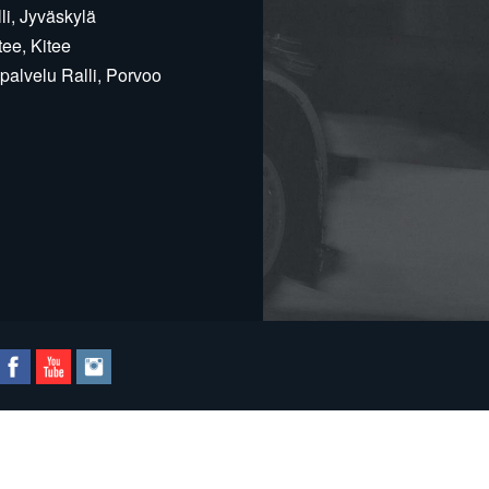
i, Jyväskylä
ee, Kitee
alvelu Ralli, Porvoo