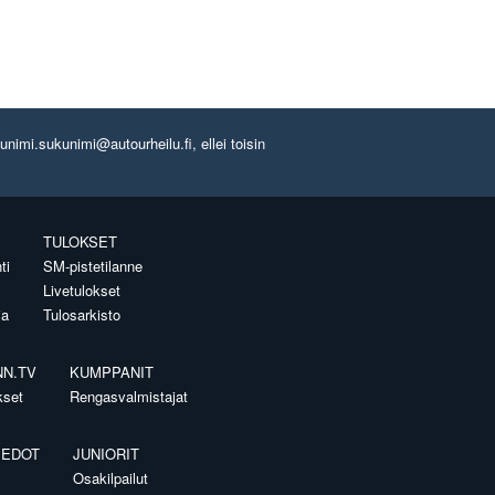
imi.sukunimi@autourheilu.fi, ellei toisin
TULOKSET
ti
SM-pistetilanne
Livetulokset
ia
Tulosarkisto
NN.TV
KUMPPANIT
kset
Rengasvalmistajat
IEDOT
JUNIORIT
Osakilpailut