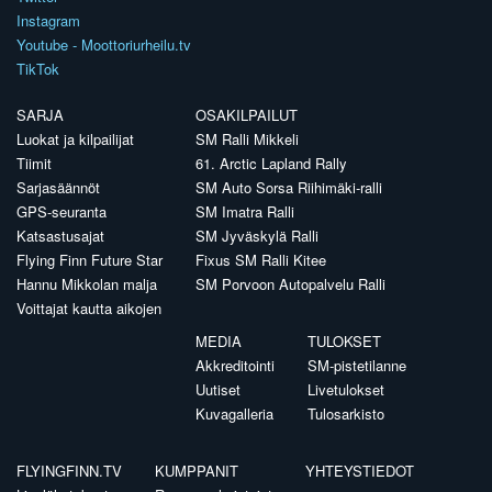
Instagram
Youtube - Moottoriurheilu.tv
TikTok
SARJA
OSAKILPAILUT
Luokat ja kilpailijat
SM Ralli Mikkeli
Tiimit
61. Arctic Lapland Rally
Sarjasäännöt
SM Auto Sorsa Riihimäki-ralli
GPS-seuranta
SM Imatra Ralli
Katsastusajat
SM Jyväskylä Ralli
Flying Finn Future Star
Fixus SM Ralli Kitee
Hannu Mikkolan malja
SM Porvoon Autopalvelu Ralli
Voittajat kautta aikojen
MEDIA
TULOKSET
Akkreditointi
SM-pistetilanne
Uutiset
Livetulokset
Kuvagalleria
Tulosarkisto
FLYINGFINN.TV
KUMPPANIT
YHTEYSTIEDOT