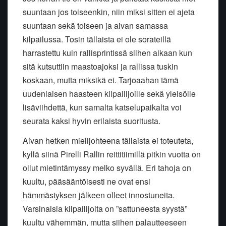
suuntaan jos toiseenkin, niin miksi sitten ei ajeta
suuntaan sekä toiseen ja aivan samassa
kilpailussa. Tosin tällaista ei ole sorateillä
harrastettu kuin rallisprintissä siihen aikaan kun
sitä kutsuttiin maastoajoksi ja rallissa tuskin
koskaan, mutta miksikä ei. Tarjoaahan tämä
uudenlaisen haasteen kilpailijoille sekä yleisölle
lisäviihdettä, kun samalta katselupaikalta voi
seurata kaksi hyvin erilaista suoritusta.
Aivan hetken mielijohteena tällaista ei toteuteta,
kyllä siinä Pirelli Rallin reittitiimillä pitkin vuotta on
ollut mietintämyssy melko syvällä. Eri tahoja on
kuultu, pääsääntöisesti ne ovat ensi
hämmästyksen jälkeen olleet innostuneita.
Varsinaisia kilpailijoita on ”sattuneesta syystä”
kuultu vähemmän, mutta siihen palautteeseen