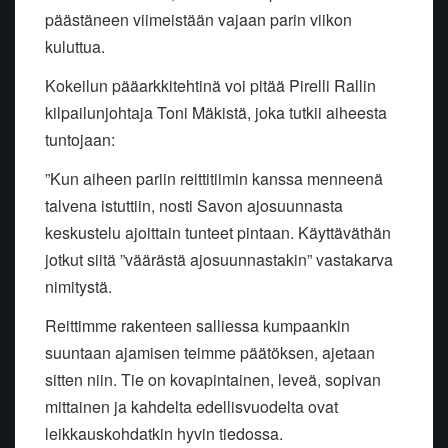
päästäneen viimeistään vajaan parin viikon
kuluttua.
Kokeilun pääarkkitehtinä voi pitää Pirelli Rallin
kilpailunjohtaja Toni Mäkistä, joka tutkii aiheesta
tuntojaan:
”Kun aiheen pariin reittitiimin kanssa menneenä
talvena istuttiin, nosti Savon ajosuunnasta
keskustelu ajoittain tunteet pintaan. Käyttäväthän
jotkut siitä ”väärästä ajosuunnastakin” vastakarva
nimitystä.
Reittimme rakenteen salliessa kumpaankin
suuntaan ajamisen teimme päätöksen, ajetaan
sitten niin. Tie on kovapintainen, leveä, sopivan
mittainen ja kahdelta edellisvuodelta ovat
leikkauskohdatkin hyvin tiedossa.