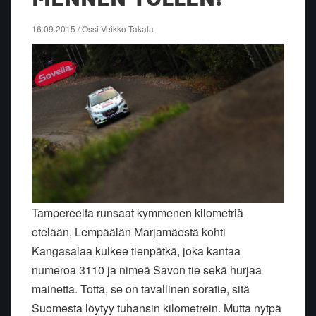
16.09.2015 / Ossi-Veikko Takala
Tampereelta runsaat kymmenen kilometriä
etelään, Lempäälän Marjamäestä kohti
Kangasalaa kulkee tienpätkä, joka kantaa
numeroa 3110 ja nimeä Savon tie sekä hurjaa
mainetta. Totta, se on tavallinen soratie, sitä
Suomesta löytyy tuhansin kilometrein. Mutta nytpä