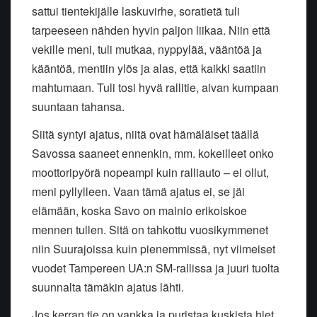
sattui tientekijälle laskuvirhe, soratietä tuli
tarpeeseen nähden hyvin paljon liikaa. Niin että
vekille meni, tuli mutkaa, nyppylää, vääntöä ja
kääntöä, mentiin ylös ja alas, että kaikki saatiin
mahtumaan. Tuli tosi hyvä rallitie, aivan kumpaan
suuntaan tahansa.
Siitä syntyi ajatus, niitä ovat hämäläiset täällä
Savossa saaneet ennenkin, mm. kokeilleet onko
moottoripyörä nopeampi kuin ralliauto – ei ollut,
meni pyllylleen. Vaan tämä ajatus ei, se jäi
elämään, koska Savo on mainio erikoiskoe
mennen tullen. Sitä on tahkottu vuosikymmenet
niin Suurajoissa kuin pienemmissä, nyt viimeiset
vuodet Tampereen UA:n SM-rallissa ja juuri tuolta
suunnalta tämäkin ajatus lähti.
Jos kerran tie on vankka ja puristaa kuskista hiet