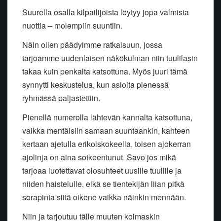
Suurella osalla kilpailijoista löytyy jopa valmista
nuottia – molempiin suuntiin.
Näin ollen päädyimme ratkaisuun, jossa
tarjoamme uudenlaisen näkökulman niin tuulilasin
takaa kuin penkalta katsottuna. Myös juuri tämä
synnytti keskustelua, kun asioita pienessä
ryhmässä paljastettiin.
Pienellä numerolla lähtevän kannalta katsottuna,
vaikka mentäisiin samaan suuntaankin, kahteen
kertaan ajetulla erikoiskokeella, toisen ajokerran
ajolinja on aina sotkeentunut. Savo jos mikä
tarjoaa luotettavat olosuhteet uusille tuulille ja
niiden haistelulle, eikä se tientekijän liian pitkä
sorapinta siitä oikene vaikka näinkin mennään.
Niin ja tarjoutuu tälle muuten kolmaskin