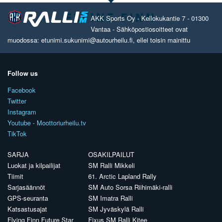
AKK Sports Oy - Kellokukantie 7 - 01300
Vantaa - Sähköpostiosoitteet ovat
muodossa: etunimi.sukunimi@autourheilu.fi, ellei toisin mainittu
Follow us
Facebook
Twitter
Instagram
Youtube - Moottoriurheilu.tv
TikTok
SARJA
OSAKILPAILUT
Luokat ja kilpailijat
SM Ralli Mikkeli
Tiimit
61. Arctic Lapland Rally
Sarjasäännöt
SM Auto Sorsa Riihimäki-ralli
GPS-seuranta
SM Imatra Ralli
Katsastusajat
SM Jyväskylä Ralli
Flying Finn Future Star
Fixus SM Ralli Kitee