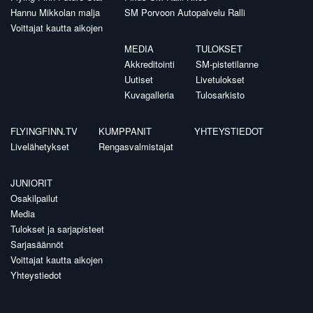
Hannu Mikkolan malja
SM Porvoon Autopalvelu Ralli
Voittajat kautta aikojen
MEDIA
TULOKSET
Akkreditointi
SM-pistetilanne
Uutiset
Livetulokset
Kuvagalleria
Tulosarkisto
FLYINGFINN.TV
KUMPPANIT
YHTEYSTIEDOT
Livelähetykset
Rengasvalmistajat
JUNIORIT
Osakilpailut
Media
Tulokset ja sarjapisteet
Sarjasäännöt
Voittajat kautta aikojen
Yhteystiedot