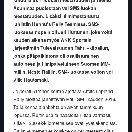
johdolla SM1-luokan mestaruuden ja Teemu
Asunmaa puolestaan vei SM2-luokan
mestaruuden. Lisäksi tiimimestaruutta
juhlittiin Hannu’s Rally Teamissa
.
SM3-
luokassa nopein oli Jari Huttunen, joka voitti
kauden aikana myös AKK Sportsin
järjestämän Tulevaisuuden Tähti –kilpailun,
jonka pääpalkintona oli osallistuminen
autoineen ja tiimipalveluineen Suomen MM-
ralliin, Neste Ralliin. SM4-luokassa voiton vei
Ville Hautamäki.
Jo peräti 51:nnen kerran ajettava Arctic Lapland
Rally aloittaa jännittävän Ralli SM –kauden 2016.
Tällä kertaa ajankohta on aivan tammikuun
lopussa. Reitin osalta haasteita riittää varmasti,
sillä yli 230 ek-kilometriä seulovat jyvät akanoista.
Rallin viimeinen erikoiskoe on perinteisesti ollut