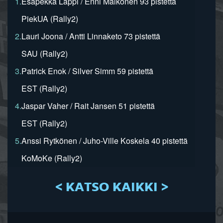
1.
Esapekka Lappi / Enni Mälkönen 93 pistettä
PiekUA (Rally2)
2.
Lauri Joona / Antti Linnaketo 73 pistettä
SAU (Rally2)
3.
Patrick Enok / Silver Simm 59 pistettä
EST (Rally2)
4.
Jaspar Vaher / Rait Jansen 51 pistettä
EST (Rally2)
5.
Anssi Rytkönen / Juho-Ville Koskela 40 pistettä
KoMoKe (Rally2)
< KATSO KAIKKI >