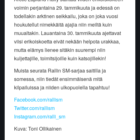
voimin perjantaina 29. tammikuuta ja edessä on
todellakin arktinen seikkailu, joka on joka vuosi
houkutellut nimekkäitä ajajia niin meiltä kuin
muualtakin. Lauantaina 30. tammikuuta ajettavat
viisi erikoiskoetta eivät nekään helpota urakkaa,
mutta elämys lienee sitäkin suurempi niin
kuljettajille, toimitsijoille kuin katsojillekin!
Muista seurata Rallin SM-sarjaa saitilla ja
somessa, niin tiedät ensimmäisenä mitä
kilpailuissa ja niiden ulkopuolella tapahtuu!
Facebook.com/rallism
Twitter.com/rallism
Instagram.com/ralli_sm
Kuva: Toni Ollikainen