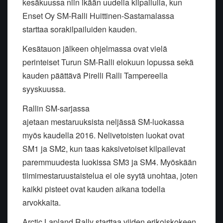
kesäkuussa niin ikään uudella kilpailulla, kun
Enset Oy SM-Ralli Huittinen-Sastamalassa
starttaa sorakilpailuiden kauden.
Kesätauon jälkeen ohjelmassa ovat vielä
perinteiset Turun SM-Ralli elokuun lopussa sekä
kauden päättävä Pirelli Ralli Tampereella
syyskuussa.
Rallin SM-sarjassa
ajetaan mestaruuksista neljässä SM-luokassa
myös kaudella 2016. Nelivetoisten luokat ovat
SM1 ja SM2, kun taas kaksivetoiset kilpailevat
paremmuudesta luokissa SM3 ja SM4. Myöskään
tiimimestaruustaistelua ei ole syytä unohtaa, joten
kaikki pisteet ovat kauden aikana todella
arvokkaita.
Arctic Lapland Rally starttaa viiden erikoiskokeen