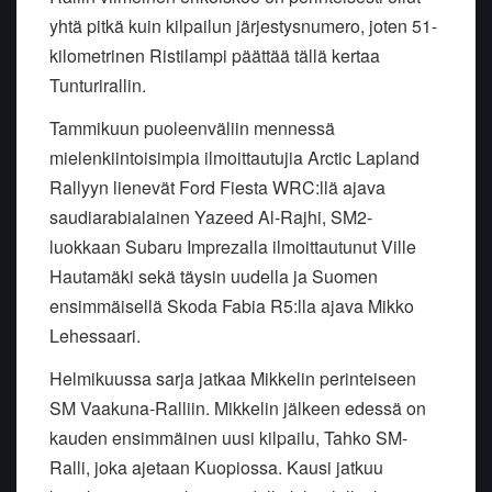
yhtä pitkä kuin kilpailun järjestysnumero, joten 51-
kilometrinen Ristilampi päättää tällä kertaa
Tunturirallin.
Tammikuun puoleenväliin mennessä
mielenkiintoisimpia ilmoittautujia Arctic Lapland
Rallyyn lienevät Ford Fiesta WRC:llä ajava
saudiarabialainen Yazeed Al-Rajhi, SM2-
luokkaan Subaru Imprezalla ilmoittautunut Ville
Hautamäki sekä täysin uudella ja Suomen
ensimmäisellä Skoda Fabia R5:lla ajava Mikko
Lehessaari.
Helmikuussa sarja jatkaa Mikkelin perinteiseen
SM Vaakuna-Ralliin. Mikkelin jälkeen edessä on
kauden ensimmäinen uusi kilpailu, Tahko SM-
Ralli, joka ajetaan Kuopiossa. Kausi jatkuu