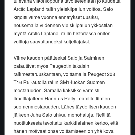
tulevana viikonloppuna tavoittelemaan jo kuudetta
Arctic Lapland rallin yleiskilpailun voittoa. Salo
kirjoitti viime vuonna ennätykset uusiksi,
nousemalla viidennen yleiskilpailun ykköstilan
myötä Arctic Lapland -rallin historiassa eniten
voittoja saavuttaneeksi kuljettajaksi.
Viime kauden päätteeksi Salo ja Salminen
palauttivat myös Peugeotin takaisin
rallimestaruuskantaan, voittamalla Peugeot 208
T16 R5 -autolla rallin SM1-luokan Suomen
mestaruuden. Samalla kaksikko varmisti
ilmoittajalleen Hannu´s Rally Teamille tiimien
suomenmestaruuden. Lähes täydellisen kauden
jälkeen Juha Salo uhkuu menohaluja. Reitiltä
nuotituksesta tavoitettu karkkilalainen kertoo, että
hänen motivaationsa voittamiseen on yhä kova