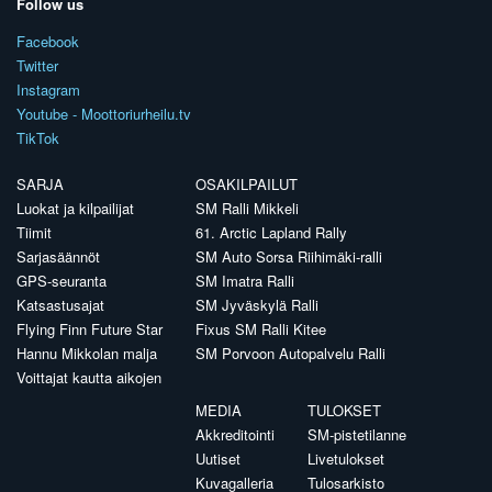
Follow us
Facebook
Twitter
Instagram
Youtube - Moottoriurheilu.tv
TikTok
SARJA
OSAKILPAILUT
Luokat ja kilpailijat
SM Ralli Mikkeli
Tiimit
61. Arctic Lapland Rally
Sarjasäännöt
SM Auto Sorsa Riihimäki-ralli
GPS-seuranta
SM Imatra Ralli
Katsastusajat
SM Jyväskylä Ralli
Flying Finn Future Star
Fixus SM Ralli Kitee
Hannu Mikkolan malja
SM Porvoon Autopalvelu Ralli
Voittajat kautta aikojen
MEDIA
TULOKSET
Akkreditointi
SM-pistetilanne
Uutiset
Livetulokset
Kuvagalleria
Tulosarkisto