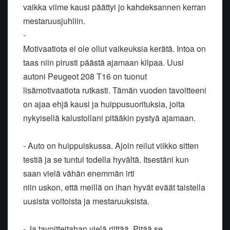
vaikka viime kausi päättyi jo kahdeksannen kerran
mestaruusjuhliin.
-
Motivaatiota ei ole ollut vaikeuksia kerätä. Intoa on
taas niin pirusti päästä ajamaan kilpaa. Uusi
autoni Peugeot 208 T16 on tuonut
lisämotivaatiota rutkasti. Tämän vuoden tavoitteeni
on ajaa ehjä kausi ja huippusuorituksia, joita
nykyisellä kalustollani pitääkin pystyä ajamaan.
- Auto on huippuiskussa. Ajoin reilut viikko sitten
testiä ja se tuntui todella hyvältä. Itsestäni kun
saan vielä vähän enemmän irti
niin uskon, että meillä on ihan hyvät eväät taistella
uusista voitoista ja mestaruuksista.
- Ja tavoitteitahan vielä riittää. Pitää se