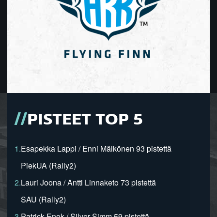
PISTEET TOP 5
1.
Esapekka Lappi / Enni Mälkönen 93 pistettä
PiekUA (Rally2)
2.
Lauri Joona / Antti Linnaketo 73 pistettä
SAU (Rally2)
3.
Patrick Enok / Silver Simm 59 pistettä