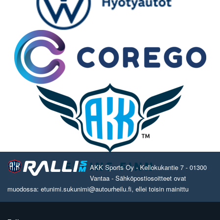
AKK Sports Oy - Kellokukantie 7 - 01300
Vantaa - Sähköpostiosoitteet ovat
muodossa: etunimi.sukunimi@autourheilu.fi, ellei toisin mainittu