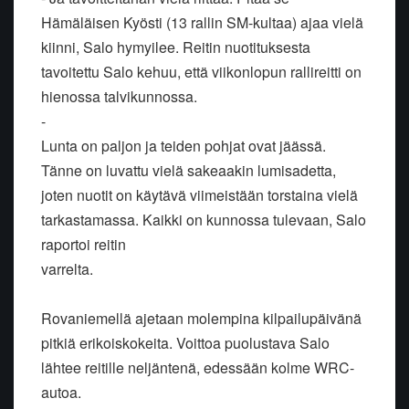
Hämäläisen Kyösti (13 rallin SM-kultaa) ajaa vielä
kiinni, Salo hymyilee. Reitin nuotituksesta
tavoitettu Salo kehuu, että viikonlopun rallireitti on
hienossa talvikunnossa.
-
Lunta on paljon ja teiden pohjat ovat jäässä.
Tänne on luvattu vielä sakeaakin lumisadetta,
joten nuotit on käytävä viimeistään torstaina vielä
tarkastamassa. Kaikki on kunnossa tulevaan, Salo
raportoi reitin
varrelta.
Rovaniemellä ajetaan molempina kilpailupäivänä
pitkiä erikoiskokeita. Voittoa puolustava Salo
lähtee reitille neljäntenä, edessään kolme WRC-
autoa.