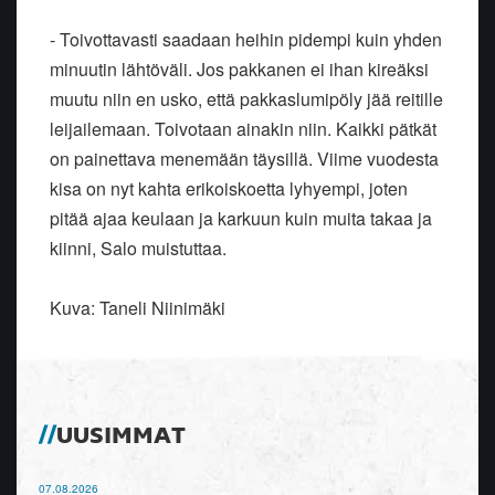
- Toivottavasti saadaan heihin pidempi kuin yhden
minuutin lähtöväli. Jos pakkanen ei ihan kireäksi
muutu niin en usko, että pakkaslumipöly jää reitille
leijailemaan. Toivotaan ainakin niin. Kaikki pätkät
on painettava menemään täysillä. Viime vuodesta
kisa on nyt kahta erikoiskoetta lyhyempi, joten
pitää ajaa keulaan ja karkuun kuin muita takaa ja
kiinni, Salo muistuttaa.
Kuva: Taneli Niinimäki
UUSIMMAT
07.08.2026