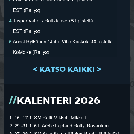
EST (Rally2)
4.
Jaspar Vaher / Rait Jansen 51 pistettä
EST (Rally2)
5.
Anssi Rytkönen / Juho-Ville Koskela 40 pistettä
KoMoKe (Rally2)
< KATSO KAIKKI >
KALENTERI 2026
1. 16.-17.1. SM Ralli Mikkeli, Mikkeli
2. 29.-31.1. 61. Arctic Lapland Rally, Rovaniemi
3. 27.-28.2. SM Auto Sorsa Riihimäki-ralli, Riihimäki