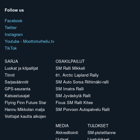
Follow us
Facebook
Twitter
Instagram
Youtube - Moottoriurheilu.tv
TikTok
SARJA
OSAKILPAILUT
Luokat ja kilpailijat
SM Ralli Mikkeli
Tiimit
61. Arctic Lapland Rally
Sarjasäännöt
SM Auto Sorsa Riihimäki-ralli
GPS-seuranta
SM Imatra Ralli
Katsastusajat
SM Jyväskylä Ralli
Flying Finn Future Star
Fixus SM Ralli Kitee
Hannu Mikkolan malja
SM Porvoon Autopalvelu Ralli
Voittajat kautta aikojen
MEDIA
TULOKSET
Akkreditointi
SM-pistetilanne
Uutiset
Livetulokset