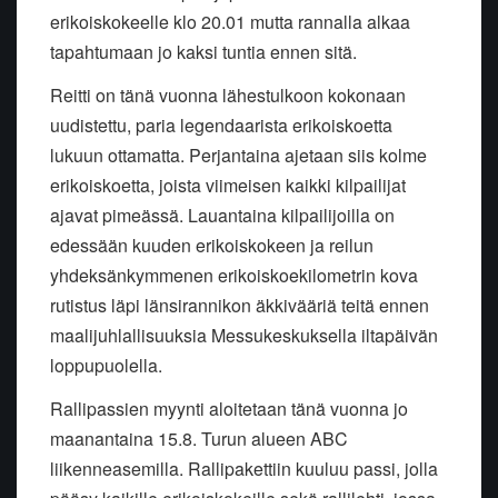
erikoiskokeelle klo 20.01 mutta rannalla alkaa
tapahtumaan jo kaksi tuntia ennen sitä.
Reitti on tänä vuonna lähestulkoon kokonaan
uudistettu, paria legendaarista erikoiskoetta
lukuun ottamatta. Perjantaina ajetaan siis kolme
erikoiskoetta, joista viimeisen kaikki kilpailijat
ajavat pimeässä. Lauantaina kilpailijoilla on
edessään kuuden erikoiskokeen ja reilun
yhdeksänkymmenen erikoiskoekilometrin kova
rutistus läpi länsirannikon äkkivääriä teitä ennen
maalijuhlallisuuksia Messukeskuksella iltapäivän
loppupuolella.
Rallipassien myynti aloitetaan tänä vuonna jo
maanantaina 15.8. Turun alueen ABC
liikenneasemilla. Rallipakettiin kuuluu passi, jolla