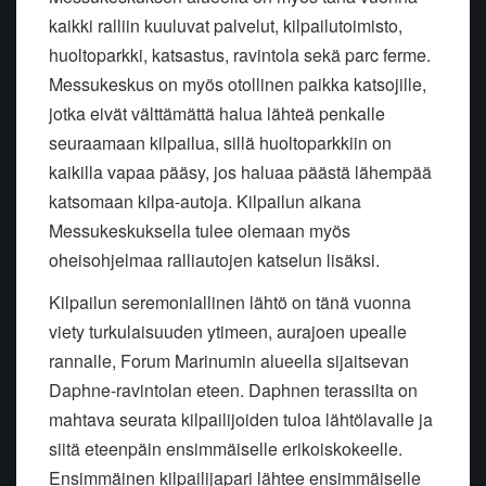
kaikki ralliin kuuluvat palvelut, kilpailutoimisto,
huoltoparkki, katsastus, ravintola sekä parc ferme.
Messukeskus on myös otollinen paikka katsojille,
jotka eivät välttämättä halua lähteä penkalle
seuraamaan kilpailua, sillä huoltoparkkiin on
kaikilla vapaa pääsy, jos haluaa päästä lähempää
katsomaan kilpa-autoja. Kilpailun aikana
Messukeskuksella tulee olemaan myös
oheisohjelmaa ralliautojen katselun lisäksi.
Kilpailun seremoniallinen lähtö on tänä vuonna
viety turkulaisuuden ytimeen, aurajoen upealle
rannalle, Forum Marinumin alueella sijaitsevan
Daphne-ravintolan eteen. Daphnen terassilta on
mahtava seurata kilpailijoiden tuloa lähtölavalle ja
siitä eteenpäin ensimmäiselle erikoiskokeelle.
Ensimmäinen kilpailijapari lähtee ensimmäiselle