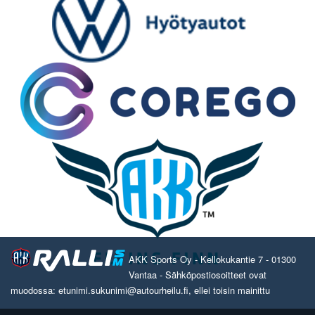
AKK Sports Oy - Kellokukantie 7 - 01300
Vantaa - Sähköpostiosoitteet ovat
muodossa: etunimi.sukunimi@autourheilu.fi, ellei toisin mainittu