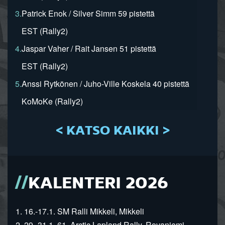
3.
Patrick Enok / Silver Simm 59 pistettä
EST (Rally2)
4.
Jaspar Vaher / Rait Jansen 51 pistettä
EST (Rally2)
5.
Anssi Rytkönen / Juho-Ville Koskela 40 pistettä
KoMoKe (Rally2)
< KATSO KAIKKI >
KALENTERI 2026
1. 16.-17.1. SM Ralli Mikkeli, Mikkeli
2. 29.-31.1. 61. Arctic Lapland Rally, Rovaniemi