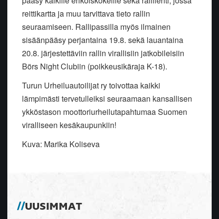
pääsy kaikille erikoiskokeille sekä rallilehti, jossa
reittikartta ja muu tarvittava tieto rallin
seuraamiseen. Rallipassilla myös ilmainen
sisäänpääsy perjantaina 19.8. sekä lauantaina
20.8. järjestettäviin rallin virallisiin jatkobileisiin
Börs Night Clubiin (poikkeusikäraja K-18).
Turun Urheiluautoilijat ry toivottaa kaikki
lämpimästi tervetulleiksi seuraamaan kansallisen
ykköstason moottoriurheilutapahtumaa Suomen
viralliseen kesäkaupunkiin!
Kuva: Marika Koliseva
UUSIMMAT