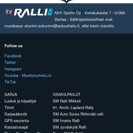
AKK Sports Oy - Kellokukantie 7 - 01300
Vantaa - Sähköpostiosoitteet ovat
muodossa: etunimi.sukunimi@autourheilu.fi, ellei toisin mainittu
Follow us
Facebook
Twitter
Instagram
Youtube - Moottoriurheilu.tv
TikTok
SARJA
OSAKILPAILUT
Luokat ja kilpailijat
SM Ralli Mikkeli
Tiimit
61. Arctic Lapland Rally
Sarjasäännöt
SM Auto Sorsa Riihimäki-ralli
GPS-seuranta
SM Imatra Ralli
Katsastusajat
SM Jyväskylä Ralli