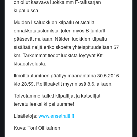
on ollut kasvava luokka mm F-rallisarjan
kilpailuissa.
Muiden lisäluokkien kilpailu ei sisällä
ennakkotutustumista, joten myös B-juniorit
pääsevät mukaan. Näiden luokkien kilpailu
sisältää neljä erikoiskoetta yhteispituudeltaan 57
km. Tarkemmat tiedot luokista löytyvät Kiti-
kisapalvelusta.
Ilmoittautuminen päättyy maanantaina 30.5.2016
klo 23.59. Reittipaketit myynnissä 8.6. alkaen.
Toivotamme kaikki kilpailijat ja katselijat
tervetulleeksi kilpailuumme!
Lisätietoja:
www.ensetralli.fi
Kuva: Toni Ollikainen