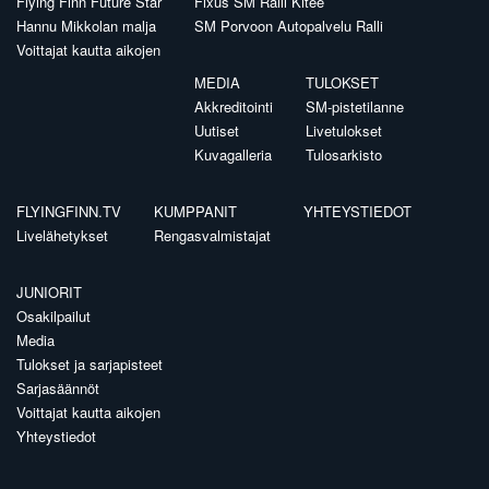
Flying Finn Future Star
Fixus SM Ralli Kitee
Hannu Mikkolan malja
SM Porvoon Autopalvelu Ralli
Voittajat kautta aikojen
MEDIA
TULOKSET
Akkreditointi
SM-pistetilanne
Uutiset
Livetulokset
Kuvagalleria
Tulosarkisto
FLYINGFINN.TV
KUMPPANIT
YHTEYSTIEDOT
Livelähetykset
Rengasvalmistajat
JUNIORIT
Osakilpailut
Media
Tulokset ja sarjapisteet
Sarjasäännöt
Voittajat kautta aikojen
Yhteystiedot