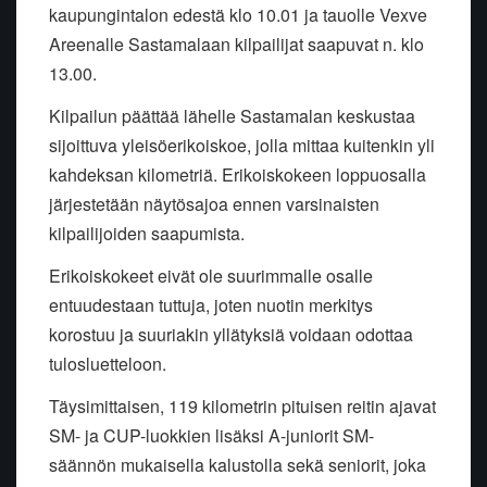
kaupungintalon edestä klo 10.01 ja tauolle Vexve
Areenalle Sastamalaan kilpailijat saapuvat n. klo
13.00.
Kilpailun päättää lähelle Sastamalan keskustaa
sijoittuva yleisöerikoiskoe, jolla mittaa kuitenkin yli
kahdeksan kilometriä. Erikoiskokeen loppuosalla
järjestetään näytösajoa ennen varsinaisten
kilpailijoiden saapumista.
Erikoiskokeet eivät ole suurimmalle osalle
entuudestaan tuttuja, joten nuotin merkitys
korostuu ja suuriakin yllätyksiä voidaan odottaa
tulosluetteloon.
Täysimittaisen, 119 kilometrin pituisen reitin ajavat
SM- ja CUP-luokkien lisäksi A-juniorit SM-
säännön mukaisella kalustolla sekä seniorit, joka