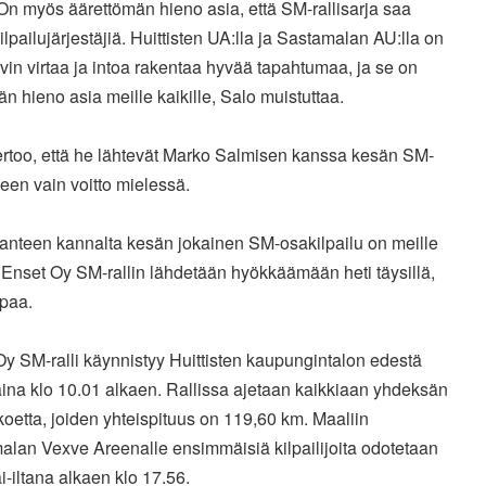
 On myös äärettömän hieno asia, että SM-rallisarja saa
ilpailujärjestäjiä. Huittisten UA:lla ja Sastamalan AU:lla on
yvin virtaa ja intoa rakentaa hyvää tapahtumaa, ja se on
än hieno asia meille kaikille, Salo muistuttaa.
ertoo, että he lähtevät Marko Salmisen kanssa kesän SM-
een vain voitto mielessä.
lanteen kannalta kesän jokainen SM-osakilpailu on meille
 Enset Oy SM-rallin lähdetään hyökkäämään heti täysillä,
upaa.
y SM-ralli käynnistyy Huittisten kaupungintalon edestä
ina klo 10.01 alkaen. Rallissa ajetaan kaikkiaan yhdeksän
koetta, joiden yhteispituus on 119,60 km. Maaliin
alan Vexve Areenalle ensimmäisiä kilpailijoita odotetaan
i-iltana alkaen klo 17.56.