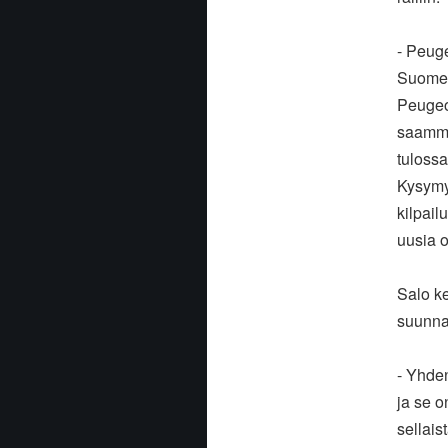
- Peuge
Suomeen
Peugeo
saamme
tulossa
Kysymy
kilpail
uusia o
Salo ke
suunna
- Yhden
ja se o
sellais