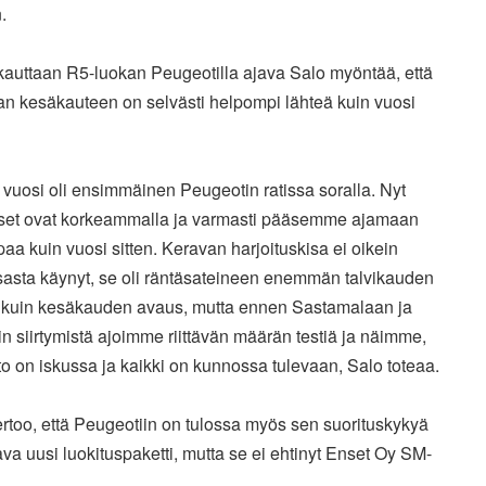
.
kauttaan R5-luokan Peugeotilla ajava Salo myöntää, että
an kesäkauteen on selvästi helpompi lähteä kuin vuosi
 vuosi oli ensimmäinen Peugeotin ratissa soralla. Nyt
set ovat korkeammalla ja varmasti pääsemme ajamaan
a kuin vuosi sitten. Keravan harjoituskisa ei oikein
sasta käynyt, se oli räntäsateineen enemmän talvikauden
 kuin kesäkauden avaus, mutta ennen Sastamalaan ja
iin siirtymistä ajoimme riittävän määrän testiä ja näimme,
to on iskussa ja kaikki on kunnossa tulevaan, Salo toteaa.
rtoo, että Peugeotiin on tulossa myös sen suorituskykyä
va uusi luokituspaketti, mutta se ei ehtinyt Enset Oy SM-