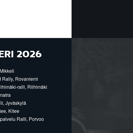
ERI 2026
Mikkeli
d Rally, Rovaniemi
himäki-ralli, Riihimäki
matra
i, Jyväskylä
ee, Kitee
alvelu Ralli, Porvoo