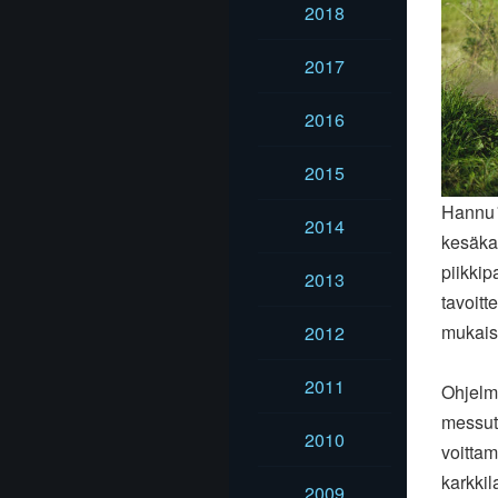
2018
2017
2016
2015
Hannu´
2014
kesäka
piikki
2013
tavoitt
mukaise
2012
2011
Ohjelma
messuti
2010
voittam
karkkil
2009