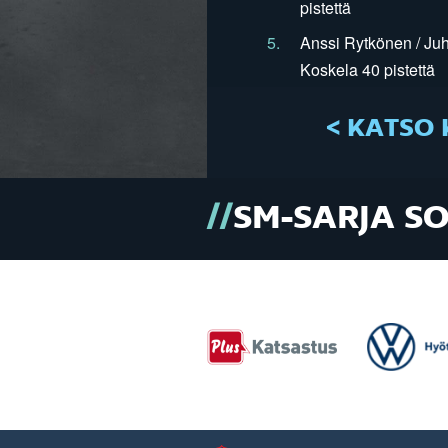
pistettä
5.
Anssi Rytkönen / Juh
Koskela 40 pistettä
< KATSO 
SM-SARJA S