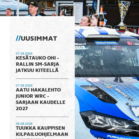
UUSIMMAT
07.08.2026
KESÄTAUKO OHI -
RALLIN SM-SARJA
JATKUU KITEELLÄ
07.08.2026
AATU HAKALEHTO
JUNIOR WRC -
SARJAAN KAUDELLE
2027
06.08.2026
TUUKKA KAUPPISEN
KILPAILUOHJELMAAN