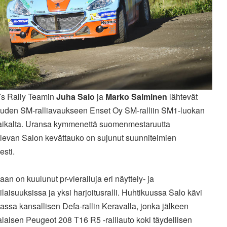
s Rally Teamin
Juha Salo
ja
Marko Salminen
lähtevät
uden SM-ralliavaukseen Enset Oy SM-ralliin SM1-luokan
paikalta. Uransa kymmenettä suomenmestaruutta
elevan Salon kevättauko on sujunut suunnitelmien
sti.
an on kuulunut pr-vierailuja eri näyttely- ja
laisuuksissa ja yksi harjoitusralli. Huhtikuussa Salo kävi
assa kansallisen Defa-rallin Keravalla, jonka jälkeen
alaisen Peugeot 208 T16 R5 -ralliauto koki täydellisen