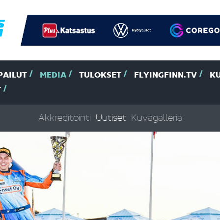
PAILUT
MEDIA
TULOKSET
FLYINGFINN.TV
K
T
Akkreditointi
Uutiset
Kuvagalleria