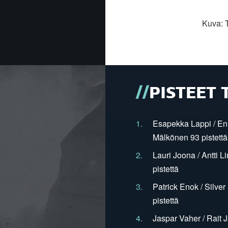
Kuva: T
PISTEET 
1.
Esapekka Lappi / En
Mälkönen 93 pistettä
2.
Lauri Joona / Antti L
pistettä
3.
Patrick Enok / Silve
pistettä
4.
Jaspar Vaher / Rait 