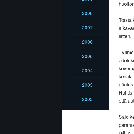
huollon
2008
Toista 
2007
alkava
sitten.
2006
- Viime
2005
odotuk
kovempa
2004
kesäki
päätös
2003
Huittis
2002
että au
Salo ke
paranta
ralliin.