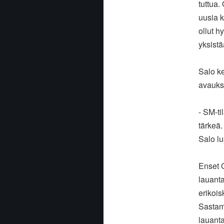
tuttua.
uusia k
ollut h
yksistä
Salo k
avauks
- SM-ti
tärkeä.
Salo l
Enset O
lauanta
erikois
Sastam
lauanta