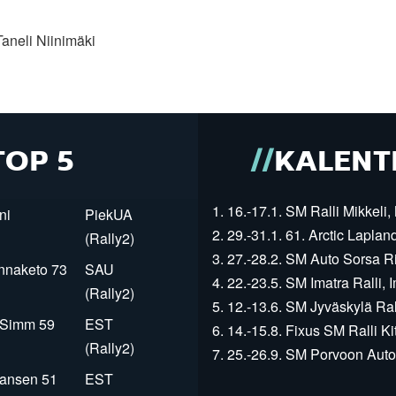
aneli Niinimäki
TOP 5
KALENT
1. 16.-17.1. SM Ralli Mikkeli, 
ni
PiekUA
2. 29.-31.1. 61. Arctic Laplan
(Rally2)
3. 27.-28.2. SM Auto Sorsa Rii
innaketo 73
SAU
4. 22.-23.5. SM Imatra Ralli, I
(Rally2)
5. 12.-13.6. SM Jyväskylä Rall
r Simm 59
EST
6. 14.-15.8. Fixus SM Ralli Kit
(Rally2)
7. 25.-26.9. SM Porvoon Autop
Jansen 51
EST