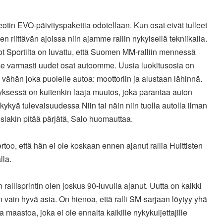
otin EVO-päivityspakettia odotellaan. Kun osat eivät tulleet
 riittävän ajoissa niin ajamme rallin nykyisellä tekniikalla.
t Sportilta on luvattu, että Suomen MM-ralliin mennessä
 varmasti uudet osat autoomme. Uusia luokitusosia on
 vähän joka puolelle autoa: moottoriin ja alustaan lähinnä.
ksessä on kuitenkin laaja muutos, joka parantaa auton
ukykyä tulevaisuudessa Niin tai näin niin tuolla autolla ilman
siakin pitää pärjätä, Salo huomauttaa.
rtoo, että hän ei ole koskaan ennen ajanut rallia Huittisten
lla.
 rallisprintin olen joskus 90-luvulla ajanut. Uutta on kaikki
n vain hyvä asia. On hienoa, että ralli SM-sarjaan löytyy yhä
ta maastoa, joka ei ole ennalta kaikille nykykuljettajille