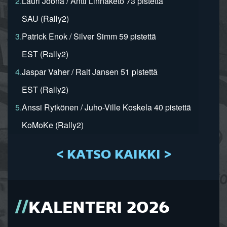
2.
Lauri Joona / Antti Linnaketo 73 pistettä
SAU (Rally2)
3.
Patrick Enok / Silver Simm 59 pistettä
EST (Rally2)
4.
Jaspar Vaher / Rait Jansen 51 pistettä
EST (Rally2)
5.
Anssi Rytkönen / Juho-Ville Koskela 40 pistettä
KoMoKe (Rally2)
< KATSO KAIKKI >
KALENTERI 2026