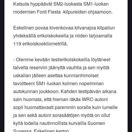
Katsuta hyppäävät SM2-luokasta SM1-luokan
modernien Ford Fiesta -kilpureiden ohjaamoon.
Eskelinen povaa kivenkovaa kilvanajoa kilpailun
yhdeksällä erikoiskokeella ja niiden tarjoamalla
119 erikoiskoekilometrillä.
- Olemme kevään testierikoiskokeilla löytäneet
talvelta reserviin jäänyttä vauhtia ja sen myötä
uskallan jälleen asettaa kunnianhimoiset
tavoitteeni SM1-luokan kolmen nopeimman
autokunnan joukkoon. Kahden testipäivän aikana
sain huomata, että hieman iäkäs WRC-autoni
sopii huomattavasti paremmin soralle kuin lumelle
ja sen sekä autoni sorasäätöjen myötä on ollut
kyllä todella nautinnollista kurvailla Suomen
Suvessa, Eskelinen kertoo.