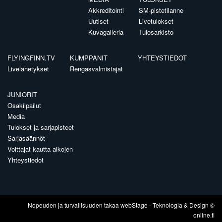
Akkreditointi
SM-pistetilanne
Uutiset
Livetulokset
Kuvagalleria
Tulosarkisto
FLYINGFINN.TV
KUMPPANIT
YHTEYSTIEDOT
Livelähetykset
Rengasvalmistajat
JUNIORIT
Osakilpailut
Media
Tulokset ja sarjapisteet
Sarjasäännöt
Voittajat kautta aikojen
Yhteystiedot
Nopeuden ja turvallisuuden takaa
webStage
- Teknologia & Design ©
online.fi