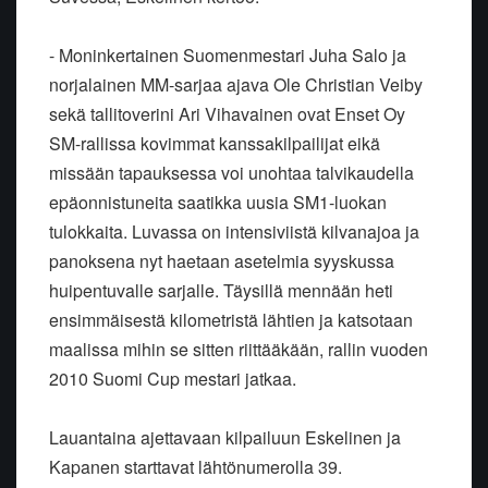
- Moninkertainen Suomenmestari Juha Salo ja
norjalainen MM-sarjaa ajava Ole Christian Veiby
sekä tallitoverini Ari Vihavainen ovat Enset Oy
SM-rallissa kovimmat kanssakilpailijat eikä
missään tapauksessa voi unohtaa talvikaudella
epäonnistuneita saatikka uusia SM1-luokan
tulokkaita. Luvassa on intensiviistä kilvanajoa ja
panoksena nyt haetaan asetelmia syyskussa
huipentuvalle sarjalle. Täysillä mennään heti
ensimmäisestä kilometristä lähtien ja katsotaan
maalissa mihin se sitten riittääkään, rallin vuoden
2010 Suomi Cup mestari jatkaa.
Lauantaina ajettavaan kilpailuun Eskelinen ja
Kapanen starttavat lähtönumerolla 39.