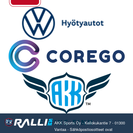
AKK Sports Oy - Kellokukantie 7 - 01300
Vantaa - Sähköpostiosoitteet ovat