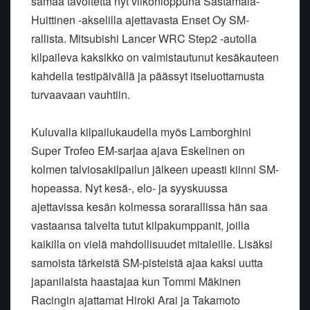
samaa tavoitetta nyt viikonloppuna Sastamala-
Huittinen -akselilla ajettavasta Enset Oy SM-
rallista. Mitsubishi Lancer WRC Step2 -autolla
kilpaileva kaksikko on valmistautunut kesäkauteen
kahdella testipäivällä ja päässyt itseluottamusta
turvaavaan vauhtiin.
Kuluvalla kilpailukaudella myös Lamborghini
Super Trofeo EM-sarjaa ajava Eskelinen on
kolmen talviosakilpailun jälkeen upeasti kiinni SM-
hopeassa. Nyt kesä-, elo- ja syyskuussa
ajettavissa kesän kolmessa sorarallissa hän saa
vastaansa talvelta tutut kilpakumppanit, joilla
kaikilla on vielä mahdollisuudet mitaleille. Lisäksi
samoista tärkeistä SM-pisteistä ajaa kaksi uutta
japanilaista haastajaa kun Tommi Mäkinen
Racingin ajattamat Hiroki Arai ja Takamoto