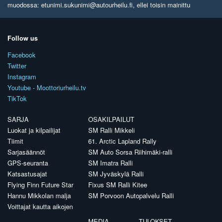
muodossa: etunimi.sukunimi@autourheilu.fi, ellei toisin mainittu
Follow us
Facebook
Twitter
Instagram
Youtube - Moottoriurheilu.tv
TikTok
SARJA
OSAKILPAILUT
Luokat ja kilpailijat
SM Ralli Mikkeli
Tiimit
61. Arctic Lapland Rally
Sarjasäännöt
SM Auto Sorsa Riihimäki-ralli
GPS-seuranta
SM Imatra Ralli
Katsastusajat
SM Jyväskylä Ralli
Flying Finn Future Star
Fixus SM Ralli Kitee
Hannu Mikkolan malja
SM Porvoon Autopalvelu Ralli
Voittajat kautta aikojen
MEDIA
TULOKSET