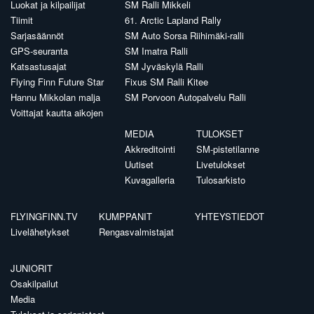
Luokat ja kilpailijat
SM Ralli Mikkeli
Tiimit
61. Arctic Lapland Rally
Sarjasäännöt
SM Auto Sorsa Riihimäki-ralli
GPS-seuranta
SM Imatra Ralli
Katsastusajat
SM Jyväskylä Ralli
Flying Finn Future Star
Fixus SM Ralli Kitee
Hannu Mikkolan malja
SM Porvoon Autopalvelu Ralli
Voittajat kautta aikojen
MEDIA
TULOKSET
Akkreditointi
SM-pistetilanne
Uutiset
Livetulokset
Kuvagalleria
Tulosarkisto
FLYINGFINN.TV
KUMPPANIT
YHTEYSTIEDOT
Livelähetykset
Rengasvalmistajat
JUNIORIT
Osakilpailut
Media