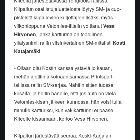
Kiteellä järjestettävässä Tengtools-rallissa.
Kilpailun osallistujaluettelosta löytyy SM- ja cup-
pisteistä kilpailevien kuljettajien lisäksi myös
viikonloppuna Vetomies-tittelin voittanut
Vesa
Hirvonen
, jonka kartturina on todellinen
yllätysnimi: rallin viisinkertainen SM-mitalisti
Kosti
Katajamäki
.
- Ollaan oltu Kostin kanssa ystäviä jo kauan,
mehän ajettiin aikoinaan samassa Printsport-
tallissa rallin SM-sarjaa. Nähtiin sitten tuossa
kesällä, ja heitin hänelle, että jos auto on vielä
Vetomies-kisan jälkeen kunnossa, hän voisi tulla
minulle kartturiksi, kun vakikartturini ei pääse
Kiteelle kisaamaan, kertoo Vesa Hirvonen.
Kilpailun järjestävää seuraa, Keski-Karjalan