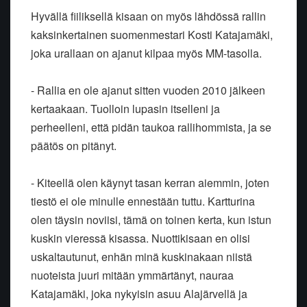
Hyvällä fiiliksellä kisaan on myös lähdössä rallin
kaksinkertainen suomenmestari Kosti Katajamäki,
joka urallaan on ajanut kilpaa myös MM-tasolla.
- Rallia en ole ajanut sitten vuoden 2010 jälkeen
kertaakaan. Tuolloin lupasin itselleni ja
perheelleni, että pidän taukoa rallihommista, ja se
päätös on pitänyt.
- Kiteellä olen käynyt tasan kerran aiemmin, joten
tiestö ei ole minulle ennestään tuttu. Kartturina
olen täysin noviisi, tämä on toinen kerta, kun istun
kuskin vieressä kisassa. Nuottikisaan en olisi
uskaltautunut, enhän minä kuskinakaan niistä
nuoteista juuri mitään ymmärtänyt, nauraa
Katajamäki, joka nykyisin asuu Alajärvellä ja