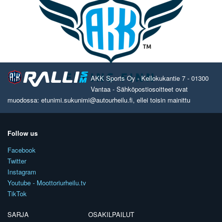
AKK Sports Oy - Kellokukantie 7 - 01300
Vantaa - Sähköpostiosoitteet ovat
muodossa: etunimi.sukunimi@autourheilu.fi, ellei toisin mainittu
Follow us
Facebook
Twitter
Instagram
Youtube - Moottoriurheilu.tv
TikTok
SARJA
OSAKILPAILUT