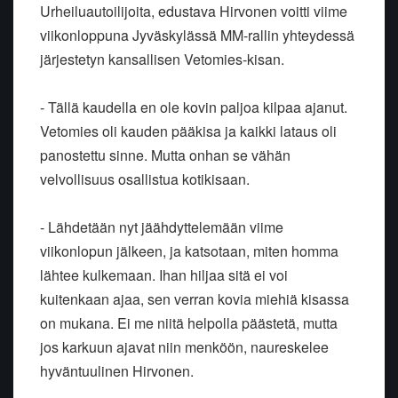
Urheiluautoilijoita, edustava Hirvonen voitti viime
viikonloppuna Jyväskylässä MM-rallin yhteydessä
järjestetyn kansallisen Vetomies-kisan.
- Tällä kaudella en ole kovin paljoa kilpaa ajanut.
Vetomies oli kauden pääkisa ja kaikki lataus oli
panostettu sinne. Mutta onhan se vähän
velvollisuus osallistua kotikisaan.
- Lähdetään nyt jäähdyttelemään viime
viikonlopun jälkeen, ja katsotaan, miten homma
lähtee kulkemaan. Ihan hiljaa sitä ei voi
kuitenkaan ajaa, sen verran kovia miehiä kisassa
on mukana. Ei me niitä helpolla päästetä, mutta
jos karkuun ajavat niin menköön, naureskelee
hyväntuulinen Hirvonen.