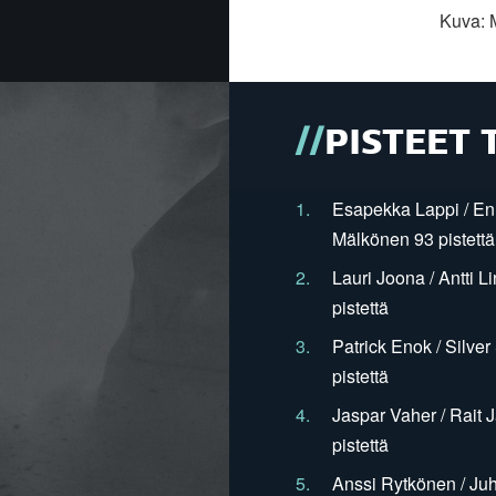
Kuva: 
PISTEET 
1.
Esapekka Lappi / En
Mälkönen 93 pistettä
2.
Lauri Joona / Antti L
pistettä
3.
Patrick Enok / Silve
pistettä
4.
Jaspar Vaher / Rait 
pistettä
5.
Anssi Rytkönen / Juh