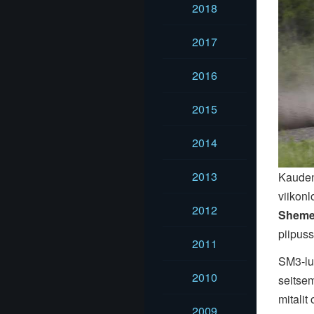
2018
2017
2016
2015
2014
2013
Kauden 
viikon
2012
Sheme
piipuss
2011
SM3-luo
2010
seitse
mitalit
2009