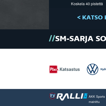
Koskela 40 pistettä
< KATSO 
SM-SARJA S
AKK Sports O
mainittu