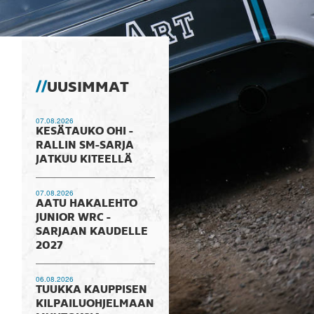
UUSIMMAT
07.08.2026
KESÄTAUKO OHI -
RALLIN SM-SARJA
JATKUU KITEELLÄ
07.08.2026
AATU HAKALEHTO
JUNIOR WRC -
SARJAAN KAUDELLE
2027
06.08.2026
TUUKKA KAUPPISEN
KILPAILUOHJELMAAN