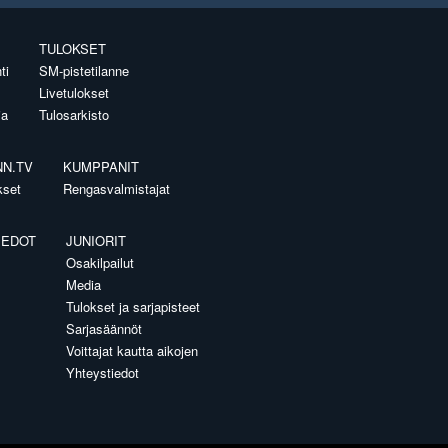
TULOKSET
ti
SM-pistetilanne
Livetulokset
ia
Tulosarkisto
NN.TV
KUMPPANIT
kset
Rengasvalmistajat
IEDOT
JUNIORIT
Osakilpailut
Media
Tulokset ja sarjapisteet
Sarjasäännöt
Voittajat kautta aikojen
Yhteystiedot