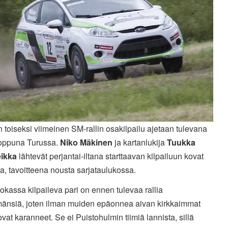
toiseksi viimeinen SM-rallin osakilpailu ajetaan tulevana
loppuna Turussa.
Niko Mäkinen
ja kartanlukija
Tuukka
ikka
lähtevät perjantai-iltana starttaavan kilpailuun kovat
a, tavoitteena nousta sarjataulukossa.
kassa kilpaileva pari on ennen tulevaa rallia
mänsiä, joten ilman muiden epäonnea aivan kirkkaimmat
 ovat karanneet. Se ei Puistohulmin tiimiä lannista, sillä