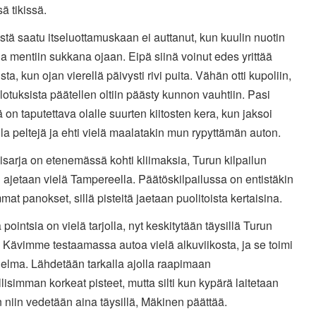
ä tikissä.
istä saatu itseluottamuskaan ei auttanut, kun kuulin nuotin
ja mentiin sukkana ojaan. Eipä siinä voinut edes yrittää
sta, kun ojan vierellä päivysti rivi puita. Vähän otti kupoliin,
lotuksista päätellen oltiin päästy kunnon vauhtiin. Pasi
 on taputettava olalle suurten kiitosten kera, kun jaksoi
la peltejä ja ehti vielä maalatakin mun rypyttämän auton.
isarja on etenemässä kohti kliimaksia, Turun kilpailun
 ajetaan vielä Tampereella. Päätöskilpailussa on entistäkin
at panokset, sillä pisteitä jaetaan puolitoista kertaisina.
 pointsia on vielä tarjolla, nyt keskitytään täysillä Turun
 Kävimme testaamassa autoa vielä alkuviikosta, ja se toimi
nelma. Lähdetään tarkalla ajolla raapimaan
isimman korkeat pisteet, mutta silti kun kypärä laitetaan
niin vedetään aina täysillä, Mäkinen päättää.