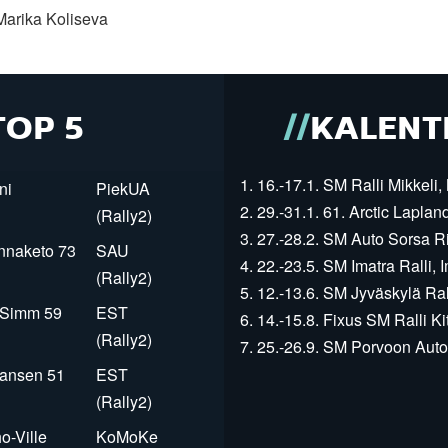
Marika Koliseva
TOP 5
KALENT
1. 16.-17.1. SM Ralli Mikkeli, 
ni
PiekUA
2. 29.-31.1. 61. Arctic Laplan
(Rally2)
3. 27.-28.2. SM Auto Sorsa Rii
innaketo 73
SAU
4. 22.-23.5. SM Imatra Ralli, I
(Rally2)
5. 12.-13.6. SM Jyväskylä Rall
r Simm 59
EST
6. 14.-15.8. Fixus SM Ralli Kit
(Rally2)
7. 25.-26.9. SM Porvoon Autop
Jansen 51
EST
(Rally2)
o-Ville
KoMoKe