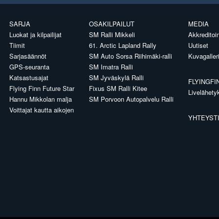
SARJA
OSAKILPAILUT
MEDIA
Luokat ja kilpailijat
SM Ralli Mikkeli
Akkreditoin
Tiimit
61. Arctic Lapland Rally
Uutiset
Sarjasäännöt
SM Auto Sorsa Riihimäki-ralli
Kuvagaller
GPS-seuranta
SM Imatra Ralli
Katsastusajat
SM Jyväskylä Ralli
FLYINGFI
Flying Finn Future Star
Fixus SM Ralli Kitee
Livelähety
Hannu Mikkolan malja
SM Porvoon Autopalvelu Ralli
Voittajat kautta aikojen
YHTEYST