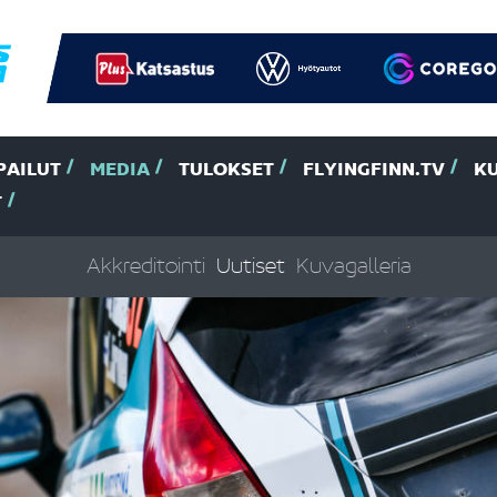
PAILUT
MEDIA
TULOKSET
FLYINGFINN.TV
K
T
Akkreditointi
Uutiset
Kuvagalleria