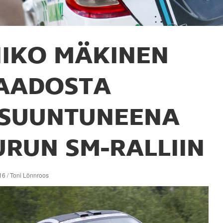
IKO MÄKINEN
AADOSTA
ISUUNTUNEENA
URUN SM-RALLIIN
16 / Toni Lönnroos