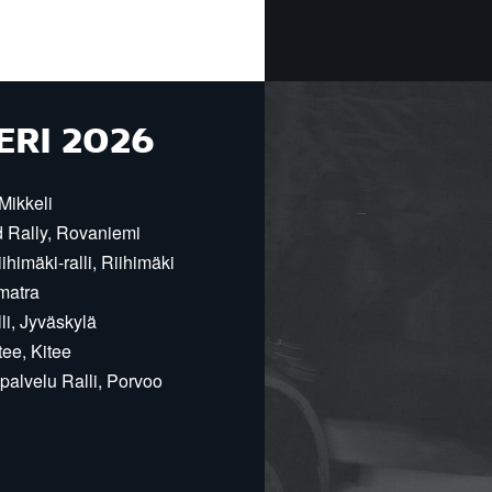
ERI 2026
Mikkeli
d Rally, Rovaniemi
himäki-ralli, Riihimäki
matra
i, Jyväskylä
ee, Kitee
alvelu Ralli, Porvoo