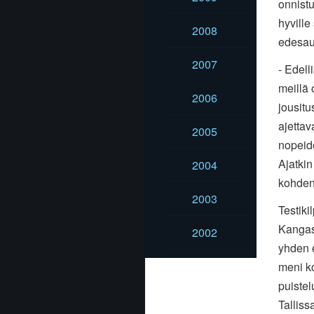
onnistu
hyville
2008
edesaut
2007
- Edell
meillä
2006
jousitu
ajettav
2005
nopeid
Ajatkin
2004
kohden
2003
Testiki
Kangas
2002
yhden e
meni ko
puistel
Talliss