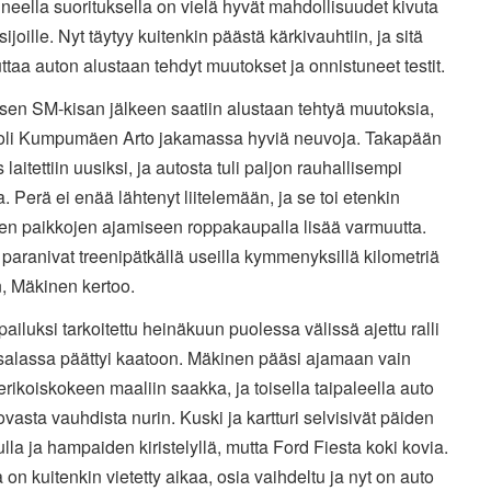
neella suorituksella on vielä hyvät mahdollisuudet kivuta
 sijoille. Nyt täytyy kuitenkin päästä kärkivauhtiin, ja sitä
taa auton alustaan tehdyt muutokset ja onnistuneet testit.
isen SM-kisan jälkeen saatiin alustaan tehtyä muutoksia,
 oli Kumpumäen Arto jakamassa hyviä neuvoja. Takapään
s laitettiin uusiksi, ja autosta tuli paljon rauhallisempi
a. Perä ei enää lähtenyt liitelemään, ja se toi etenkin
en paikkojen ajamiseen roppakaupalla lisää varmuutta.
 paranivat treenipätkällä useilla kymmenyksillä kilometriä
, Mäkinen kertoo.
lpailuksi tarkoitettu heinäkuun puolessa välissä ajettu ralli
alassa päättyi kaatoon. Mäkinen pääsi ajamaan vain
rikoiskokeen maaliin saakka, ja toisella taipaleella auto
vasta vauhdista nurin. Kuski ja kartturi selvisivät päiden
ulla ja hampaiden kiristelyllä, mutta Ford Fiesta koki kovia.
a on kuitenkin vietetty aikaa, osia vaihdeltu ja nyt on auto