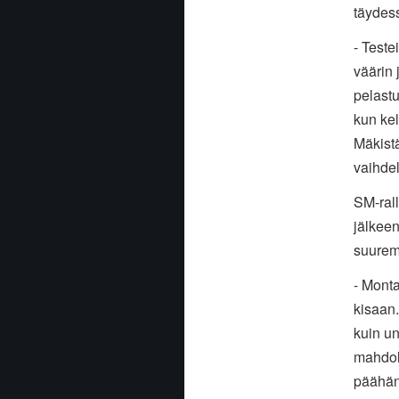
täydess
- Teste
väärin 
pelastu
kun kel
Mäkistä
vaihdel
SM-rall
jälkeen
suuremm
- Monta
kisaan.
kuin u
mahdoll
päähän 