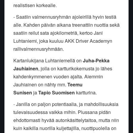
realistisen korkealle.
- Saatiin valmennusryhmän ajoleirillä hyvin testiä
alle. Kahden päivän aikana treenattiin nuottia sekä
saatiin reilut sata ajokilometriä, kertoo Jani
Luhtaniemi, joka kuuluu AKK Driver Academyn
rallivalmennusryhmään.
Kartanlukijana Luhtaniemellä on
Juha-Pekka
Jauhiainen
, jolla on kartturikokemusta jo lähes
kahdenkymmenen vuoden ajalta. Aiemmin
Jauhiainen on nähty mm.
Teemu
Sunisen
ja
Tapio Suomisen
kartturina.
- Janilla on paljon potentiaalia, ja mahdollisuuksia
tulevaisuudessa vaikka mihin. Plussana pidän
ehdottomasti hyvää autonkäsittelytaitoa, mutta niin
kuin kaikilla nuorilla kuljettajilla, nuottipuolella on