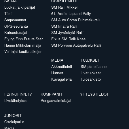
SARJA
OSAKILPAILUT
Luokat ja kilpailijat
SM Ralli Mikkeli
Tiimit
61. Arctic Lapland Rally
Sarjasäännöt
SM Auto Sorsa Riihimäki-ralli
GPS-seuranta
SM Imatra Ralli
Katsastusajat
SM Jyväskylä Ralli
Flying Finn Future Star
Fixus SM Ralli Kitee
Hannu Mikkolan malja
SM Porvoon Autopalvelu Ralli
Voittajat kautta aikojen
MEDIA
TULOKSET
Akkreditointi
SM-pistetilanne
Uutiset
Livetulokset
Kuvagalleria
Tulosarkisto
FLYINGFINN.TV
KUMPPANIT
YHTEYSTIEDOT
Livelähetykset
Rengasvalmistajat
JUNIORIT
Osakilpailut
Media