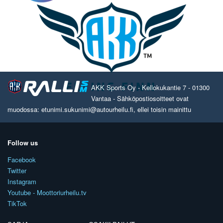
AKK Sports Oy - Kellokukantie 7 - 01300
Vantaa - Sähköpostiosoitteet ovat
muodossa: etunimi.sukunimi@autourheilu.fi, ellei toisin mainittu
Follow us
Facebook
Twitter
Instagram
Youtube - Moottoriurheilu.tv
TikTok