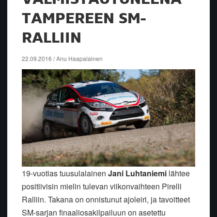
TAMPEREEN SM-
RALLIIN
22.09.2016 / Anu Haapalainen
19-vuotias tuusulalainen
Jani Luhtaniemi
lähtee
positiivisin mielin tulevan viikonvaihteen Pirelli
Ralliin. Takana on onnistunut ajoleiri, ja tavoitteet
SM-sarjan finaaliosakilpailuun on asetettu