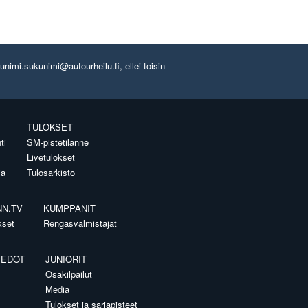
imi.sukunimi@autourheilu.fi, ellei toisin
TULOKSET
ti
SM-pistetilanne
Livetulokset
ia
Tulosarkisto
NN.TV
KUMPPANIT
kset
Rengasvalmistajat
IEDOT
JUNIORIT
Osakilpailut
Media
Tulokset ja sarjapisteet