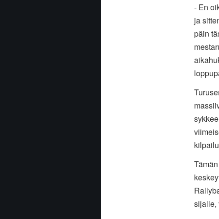
- En oi
ja sitt
päin tä
mestaru
aikahuk
loppupä
Turusen
massiiv
sykkeel
viimeis
kilpail
Tämän j
keskeyt
Rallyba
sijall