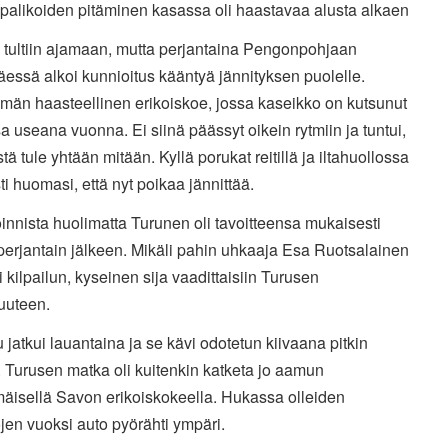
 palikoiden pitäminen kasassa oli haastavaa alusta alkaen
a tultiin ajamaan, mutta perjantaina Pengonpohjaan
äessä alkoi kunnioitus kääntyä jännityksen puolelle.
män haasteellinen erikoiskoe, jossa kaseikko on kutsunut
 useana vuonna. Ei siinä päässyt oikein rytmiin ja tuntui,
ästä tule yhtään mitään. Kyllä porukat reitillä ja iltahuollossa
i huomasi, että nyt poikaa jännittää.
nnista huolimatta Turunen oli tavoitteensa mukaisesti
perjantain jälkeen. Mikäli pahin uhkaaja Esa Ruotsalainen
si kilpailun, kyseinen sija vaadittaisiin Turusen
uuteen.
u jatkui lauantaina ja se kävi odotetun kiivaana pitkin
 Turusen matka oli kuitenkin katketa jo aamun
äisellä Savon erikoiskokeella. Hukassa olleiden
ojen vuoksi auto pyörähti ympäri.