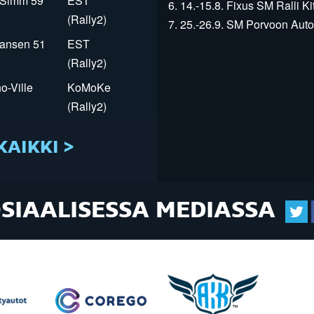
r Simm 59
EST
6. 14.-15.8. Fixus SM Ralli Kit
(Rally2)
7. 25.-26.9. SM Porvoon Autop
Jansen 51
EST
(Rally2)
o-Ville
KoMoKe
(Rally2)
KAIKKI >
OSIAALISESSA MEDIASSA