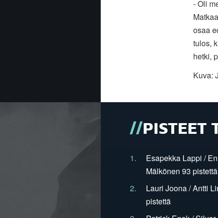
- Oli m
Matkaan
osaa ed
tulos, 
hetki, 
Kuva: 
PISTEET 
1.
Esapekka Lappi / En
Mälkönen 93 pistettä
2.
Lauri Joona / Antti L
pistettä