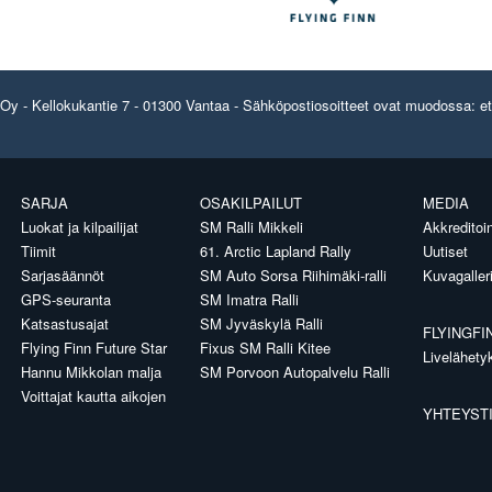
y - Kellokukantie 7 - 01300 Vantaa - Sähköpostiosoitteet ovat muodossa: etun
SARJA
OSAKILPAILUT
MEDIA
Luokat ja kilpailijat
SM Ralli Mikkeli
Akkreditoin
Tiimit
61. Arctic Lapland Rally
Uutiset
Sarjasäännöt
SM Auto Sorsa Riihimäki-ralli
Kuvagaller
GPS-seuranta
SM Imatra Ralli
Katsastusajat
SM Jyväskylä Ralli
FLYINGFI
Flying Finn Future Star
Fixus SM Ralli Kitee
Livelähety
Hannu Mikkolan malja
SM Porvoon Autopalvelu Ralli
Voittajat kautta aikojen
YHTEYST