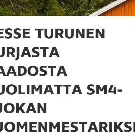
ESSE TURUNEN
URJASTA
AADOSTA
UOLIMATTA SM4-
UOKAN
UOMENMESTARIKSI