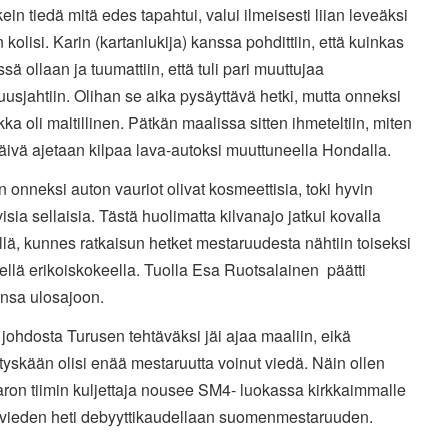
kein tiedä mitä edes tapahtui, valui ilmeisesti liian leveäksi
en kolisi. Karin (kartanlukija) kanssa pohdittiin, että kuinkas
ssä ollaan ja tuumattiin, että tuli pari muuttujaa
usjahtiin. Olihan se aika pysäyttävä hetki, mutta onneksi
ka oli maltillinen. Pätkän maalissa sitten ihmeteltiin, miten
ivä ajetaan kilpaa lava-autoksi muuttuneella Hondalla.
 onneksi auton vauriot olivat kosmeettisia, toki hyvin
isia sellaisia. Tästä huolimatta kilvanajo jatkui kovalla
lä, kunnes ratkaisun hetket mestaruudesta nähtiin toiseksi
ellä erikoiskokeella. Tuolla Esa Ruotsalainen päätti
unsa ulosajoon.
ohdosta Turusen tehtäväksi jäi ajaa maaliin, eikä
yskään olisi enää mestaruutta voinut viedä. Näin ollen
ron tiimin kuljettaja nousee SM4- luokassa kirkkaimmalle
e, vieden heti debyyttikaudellaan suomenmestaruuden.