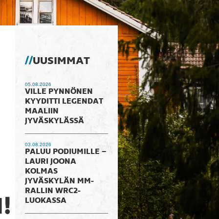
UUSIMMAT
05.08.2026
VILLE PYNNÖNEN
KYYDITTI LEGENDAT
MAALIIN
JYVÄSKYLÄSSÄ
03.08.2026
PALUU PODIUMILLE –
LAURI JOONA
KOLMAS
JYVÄSKYLÄN MM-
RALLIN WRC2-
!
LUOKASSA