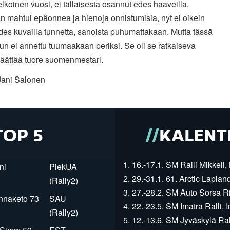
elkoinen vuosi, ei tällaisesta osannut edes haaveilla.
 mahtui epäonnea ja hienoja onnistumisia, nyt ei oikein
es kuvailla tunnetta, sanoista puhumattakaan. Mutta tässä
kun ei annettu tuumaakaan periksi. Se oli se ratkaiseva
päättää tuore suomenmestari.
Jani Salonen
TOP 5
KALENT
1. 16.-17.1. SM Ralli Mikkeli, 
ni
PiekUA
2. 29.-31.1. 61. Arctic Laplan
(Rally2)
3. 27.-28.2. SM Auto Sorsa Rii
innaketo 73
SAU
4. 22.-23.5. SM Imatra Ralli, I
(Rally2)
5. 12.-13.6. SM Jyväskylä Rall