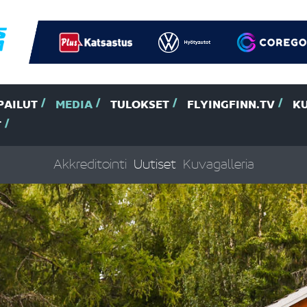
PAILUT
MEDIA
TULOKSET
FLYINGFINN.TV
K
T
Akkreditointi
Uutiset
Kuvagalleria