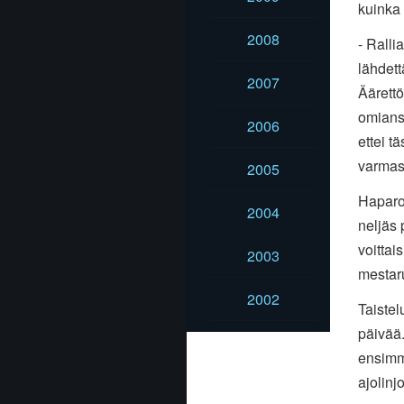
kuinka
2008
- Ralli
lähdett
2007
Äärettö
omiansa
2006
ettei t
varmast
2005
Haparoi
2004
neljäs 
voittai
2003
mestar
2002
Taistel
päivää.
ensimm
ajolinj