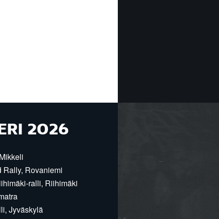
ERI 2026
Mikkeli
d Rally, Rovaniemi
himäki-ralli, Riihimäki
matra
i, Jyväskylä