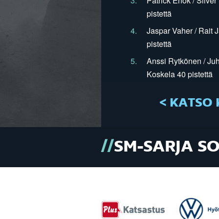
3.
Patrick Enok / Silve
pistettä
4.
Jaspar Vaher / Rait 
pistettä
5.
Anssi Rytkönen / Juh
Koskela 40 pistettä
< KATSO 
SM-SARJA S