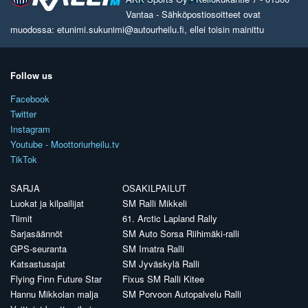
Vantaa - Sähköpostiosoitteet ovat
muodossa: etunimi.sukunimi@autourheilu.fi, ellei toisin mainittu
Follow us
Facebook
Twitter
Instagram
Youtube - Moottoriurheilu.tv
TikTok
SARJA
OSAKILPAILUT
Luokat ja kilpailijat
SM Ralli Mikkeli
Tiimit
61. Arctic Lapland Rally
Sarjasäännöt
SM Auto Sorsa Riihimäki-ralli
GPS-seuranta
SM Imatra Ralli
Katsastusajat
SM Jyväskylä Ralli
Flying Finn Future Star
Fixus SM Ralli Kitee
Hannu Mikkolan malja
SM Porvoon Autopalvelu Ralli