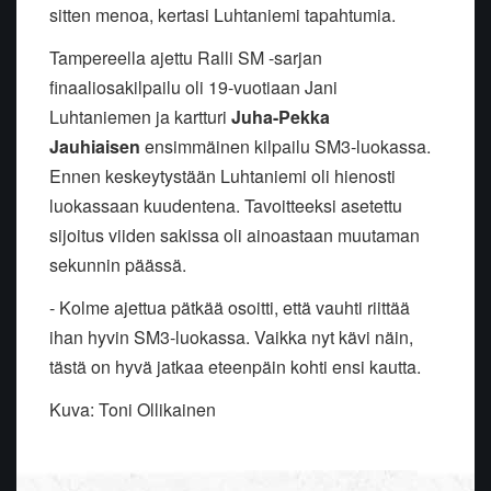
sitten menoa, kertasi Luhtaniemi tapahtumia.
Tampereella ajettu Ralli SM -sarjan
finaaliosakilpailu oli 19-vuotiaan Jani
Luhtaniemen ja kartturi
Juha-Pekka
Jauhiaisen
ensimmäinen kilpailu SM3-luokassa.
Ennen keskeytystään Luhtaniemi oli hienosti
luokassaan kuudentena. Tavoitteeksi asetettu
sijoitus viiden sakissa oli ainoastaan muutaman
sekunnin päässä.
- Kolme ajettua pätkää osoitti, että vauhti riittää
ihan hyvin SM3-luokassa. Vaikka nyt kävi näin,
tästä on hyvä jatkaa eteenpäin kohti ensi kautta.
Kuva: Toni Ollikainen