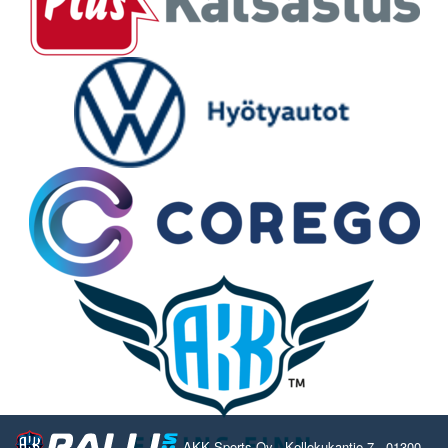
AKK Sports Oy - Kellokukantie 7 - 01300