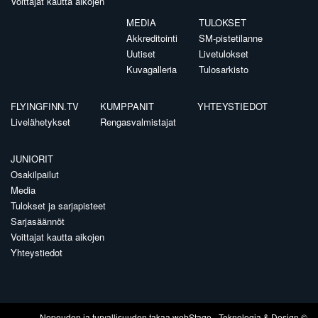
Voittajat kautta aikojen
MEDIA
TULOKSET
Akkreditointi
SM-pistetilanne
Uutiset
Livetulokset
Kuvagalleria
Tulosarkisto
FLYINGFINN.TV
KUMPPANIT
YHTEYSTIEDOT
Livelähetykset
Rengasvalmistajat
JUNIORIT
Osakilpailut
Media
Tulokset ja sarjapisteet
Sarjasäännöt
Voittajat kautta aikojen
Yhteystiedot
Nopeuden ja turvallisuuden takaa
webStage
- Teknologia & Design ©