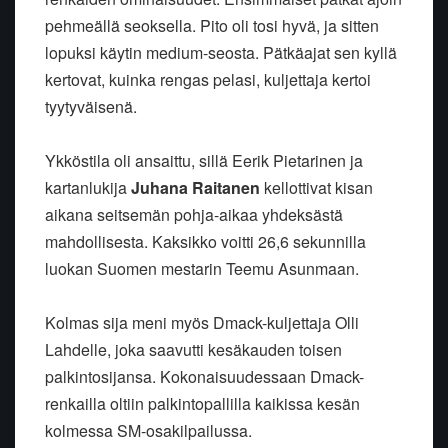
pehmeällä seoksella. Pito oli tosi hyvä, ja sitten
lopuksi käytin medium-seosta. Pätkäajat sen kyllä
kertovat, kuinka rengas pelasi, kuljettaja kertoi
tyytyväisenä.
Ykköstila oli ansaittu, sillä Eerik Pietarinen ja
kartanlukija
Juhana Raitanen
kellottivat kisan
aikana seitsemän pohja-aikaa yhdeksästä
mahdollisesta. Kaksikko voitti 26,6 sekunnilla
luokan Suomen mestarin Teemu Asunmaan.
Kolmas sija meni myös Dmack-kuljettaja Olli
Lahdelle, joka saavutti kesäkauden toisen
palkintosijansa. Kokonaisuudessaan Dmack-
renkailla oltiin palkintopallilla kaikissa kesän
kolmessa SM-osakilpailussa.