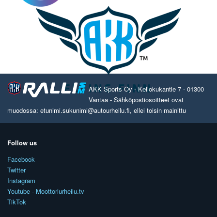
AKK Sports Oy - Kellokukantie 7 - 01300
Vantaa - Sähköpostiosoitteet ovat
muodossa: etunimi.sukunimi@autourheilu.fi, ellei toisin mainittu
Follow us
Facebook
Twitter
Instagram
Youtube - Moottoriurheilu.tv
TikTok