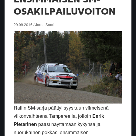
OSAKILPAILUVOITON
29.09.2016 / Jarno Saari
Rallin SM-sarja päättyi syyskuun viimeisenä
viikonvaihteena Tampereella, jolloin
Eerik
Pietarinen
pääsi näyttämään kykynsä ja
nuorukainen pokkasi ensimmäisen