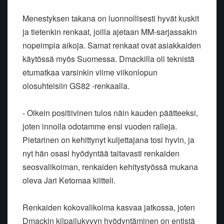
Menestyksen takana on luonnollisesti hyvät kuskit
ja tietenkin renkaat, joilla ajetaan MM-sarjassakin
nopeimpia aikoja. Samat renkaat ovat asiakkaiden
käytössä myös Suomessa. Dmackilla oli teknistä
etumatkaa varsinkin viime viikonlopun
olosuhteisiin GS82 -renkaalla.
- Oikein positiivinen tulos näin kauden päätteeksi,
joten innolla odotamme ensi vuoden ralleja.
Pietarinen on kehittynyt kuljettajana tosi hyvin, ja
nyt hän osasi hyödyntää taitavasti renkaiden
seosvalikoiman, renkaiden kehitystyössä mukana
oleva Jari Ketomaa kiitteli.
Renkaiden kokovalikoima kasvaa jatkossa, joten
Dmackin kilpailukyvyn hyödyntäminen on entistä