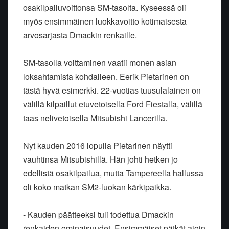
osakilpailuvoittonsa SM-tasolta. Kyseessä oli
myös ensimmäinen luokkavoitto kotimaisesta
arvosarjasta Dmackin renkaille.
SM-tasolla voittaminen vaatii monen asian
loksahtamista kohdalleen. Eerik Pietarinen on
tästä hyvä esimerkki. 22-vuotias tuusulalainen on
välillä kilpaillut etuvetoisella Ford Fiestalla, välillä
taas nelivetoisella Mitsubishi Lancerilla.
Nyt kauden 2016 lopulla Pietarinen näytti
vauhtinsa Mitsubishillä. Hän johti hetken jo
edellistä osakilpailua, mutta Tampereella hallussa
oli koko matkan SM2-luokan kärkipaikka.
- Kauden päätteeksi tuli todettua Dmackin
renkaiden ominaisuudet. Ensimmäiset pätkät ajoin