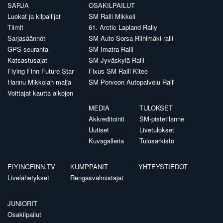
SARJA
OSAKILPAILUT
Luokat ja kilpailijat
SM Ralli Mikkeli
Tiimit
61. Arctic Lapland Rally
Sarjasäännöt
SM Auto Sorsa Riihimäki-ralli
GPS-seuranta
SM Imatra Ralli
Katsastusajat
SM Jyväskylä Ralli
Flying Finn Future Star
Fixus SM Ralli Kitee
Hannu Mikkolan malja
SM Porvoon Autopalvelu Ralli
Voittajat kautta aikojen
MEDIA
TULOKSET
Akkreditointi
SM-pistetilanne
Uutiset
Livetulokset
Kuvagalleria
Tulosarkisto
FLYINGFINN.TV
KUMPPANIT
YHTEYSTIEDOT
Livelähetykset
Rengasvalmistajat
JUNIORIT
Osakilpailut